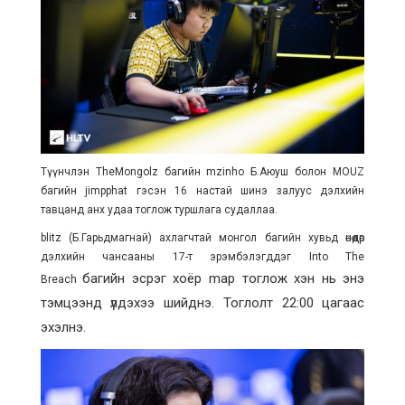
Түүнчлэн TheMongolz багийн mzinho Б.Аюуш болон MOUZ
багийн jimpphat гэсэн 16 настай шинэ залуус дэлхийн
тавцанд анх удаа тоглож туршлага судаллаа.
blitz (Б.Гарьдмагнай) ахлагчтай монгол багийн хувьд өнөөдөр
дэлхийн чансааны 17-т эрэмбэлэгддэг Into The
багийн эсрэг хоёр map тоглож хэн нь энэ
Breach
тэмцээнд үлдэхээ шийднэ. Тоглолт 22:00 цагаас
эхэлнэ.