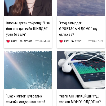
Кпопын эргэн тойронд: "Lisa
Хүүхэд авчирдаг
бол энэ цаг үеийн ШИЛДЭГ
ӨРӨВТАСЫН ДОМОГ юу
уран бүтээлч"
өгүүлнэ вэ?
1325
12830
2020-04-20
195
9255
2018-07-09
“Black Mirror” цувралын
Үнэгүй АППЛИКЕЙШНҮҮД
хамгийн өндөр үнэлгээтэй
хэрхэн МӨНГӨ ОЛДОГ вэ?