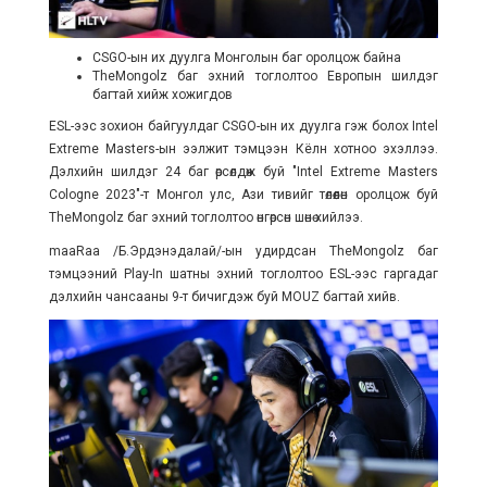
CSGO-ын их дуулга Монголын баг оролцож байна
TheMongolz баг эхний тоглолтоо Европын шилдэг
багтай хийж хожигдов
ESL-ээс зохион байгуулдаг CSGO-ын их дуулга гэж болох Intel
Extreme Masters-ын ээлжит тэмцээн Кёлн хотноо эхэллээ.
Дэлхийн шилдэг 24 баг өрсөлдөж буй "Intel Extreme Masters
Cologne 2023"-т Монгол улс, Ази тивийг төлөөлөн оролцож буй
TheMongolz баг эхний тоглолтоо өнгөрсөн шөнө хийлээ.
maaRaa /Б.Эрдэнэдалай/-ын удирдсан TheMongolz баг
тэмцээний Play-In шатны эхний тоглолтоо ESL-ээс гаргадаг
дэлхийн чансааны 9-т бичигдэж буй MOUZ багтай хийв.