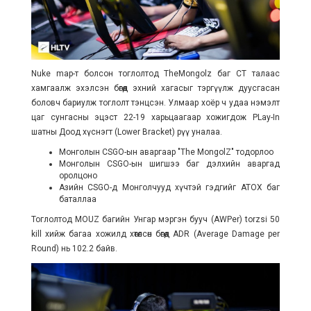
Nuke map-т болсон тоглолтод TheMongolz баг CT талаас
хамгаалж эхэлсэн бөгөөд эхний хагасыг тэргүүлж дуусгасан
боловч бариулж тоглолт тэнцсэн. Улмаар хоёр ч удаа нэмэлт
цаг сунгасны эцэст 22-19 харьцаагаар хожигдож PLay-In
шатны Доод хүснэгт (Lower Bracket) рүү уналаа.
Монголын CSGO-ын аваргаар "The MongolZ" тодорлоо
Монголын CSGO-ын шигшээ баг дэлхийн аваргад
оролцоно
Азийн CSGO-д Монголчууд хүчтэй гэдгийг ATOX баг
баталлаа
Тоглолтод MOUZ багийн Унгар мэргэн бууч (AWPer) torzsi 50
kill хийж багаа хожилд хөтөлсөн бөгөөд ADR (Average Damage per
Round) нь 102.2 байв.