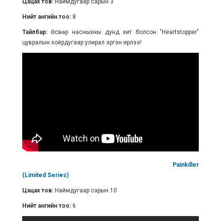
Цацах тов:
Наймдугаар сарын 3
Нийт ангийн тоо:
8
Тайлбар:
Өсвөр насныхны дунд хит болсон "Heartstopper"
цувралын хоёрдугаар улирал эргэн ирлээ!
Painkiller
(Limited Series)
Цацах тов:
Наймдугаар сарын 10
Нийт ангийн тоо:
6