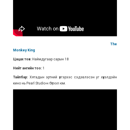
The
Monkey King
Цацах тов:
Наймдугаар сарын 18
Нийт ангийн тоо:
1
Тайлбар:
Хятадын эртний үлгэрээс сэдэвлэсэн уг хүүхэлдэйн
кино нь Pearl Studio-н бүтээл юм.