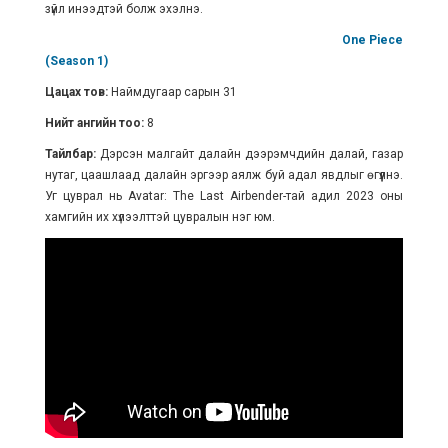
зүйл инээдтэй болж эхэлнэ.
One Piece
(Season 1)
Цацах тов:
Наймдугаар сарын 31
Нийт ангийн тоо:
8
Тайлбар:
Дэрсэн малгайт далайн дээрэмчдийн далай, газар
нутаг, цаашлаад далайн эргээр аялж буй адал явдлыг өгүүлнэ.
Уг цуврал нь Avatar: The Last Airbender-тай адил 2023 оны
хамгийн их хүлээлттэй цувралын нэг юм.