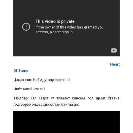
Heart
Of Stone
Цацах тов:
Наймдугаар сарын 11
Нийт ангийн тоо:
1
Тайлбар:
Гал Гадот уг тулаант киноны гол дүрийг бүтээнэ
гэдгээрээ өндөр хүлээлттэй байгаа аж.