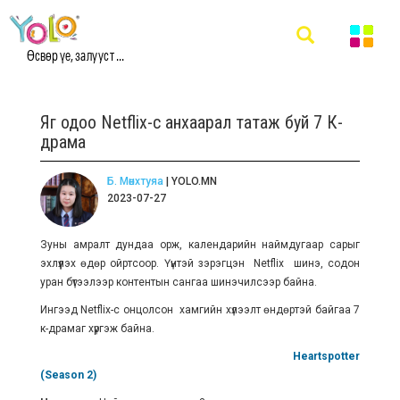
Өсвөр үе, залууст ...
Яг одоо Netflix-с анхаарал татаж буй 7 К-
драма
Б. Мөнхтуяа
| YOLO.MN
2023-07-27
Зуны амралт дундаа орж, календарийн наймдугаар сарыг
эхлүүлэх өдөр ойртсоор. Үүнтэй зэрэгцэн Netflix шинэ, содон
уран бүтээлээр контентын сангаа шинэчилcээр байна.
Ингээд Netflix-с онцолсон хамгийн хүлээлт өндөртэй байгаа 7
к-драмаг хүргэж байна.
Heartspotter
(Season 2)