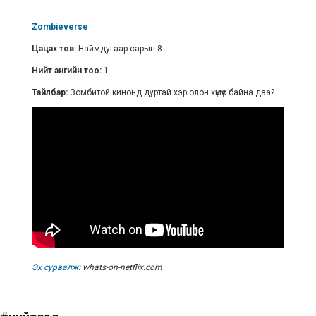
Zombieverse
Цацах тов:
Наймдугаар сарын 8
Нийт ангийн тоо:
1
Тайлбар:
Зомбитой кинонд дуртай хэр олон хүмүүс байна даа?
Эх сурвалж:
whats-on-netflix.com