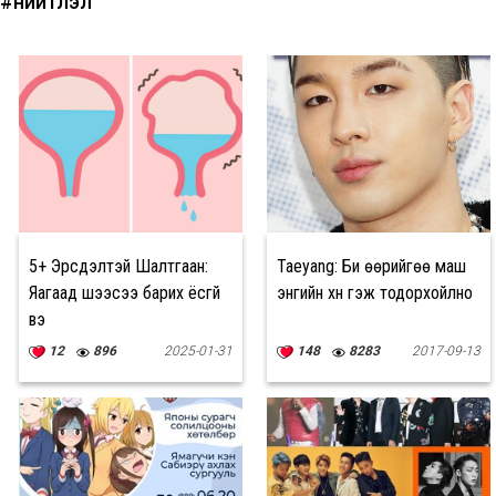
#нийтлэл
5+ Эрсдэлтэй Шалтгаан:
Taeyang: Би өөрийгөө маш
Яагаад шээсээ барих ёсгүй
энгийн хүн гэж тодорхойлно
вэ
12
896
2025-01-31
148
8283
2017-09-13