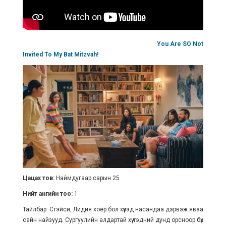
You Are SO Not
Invited To My Bat Mitzvah!
Цацах тов:
Наймдугаар сарын 25
Нийт ангийн тоо:
1
Тайлбар: Стэйси, Лидия хоёр бол хүүхэд насандаа дэрвэж яваа
сайн найзууд. Сургуулийн алдартай хүү тэдний дунд орсноор бүх