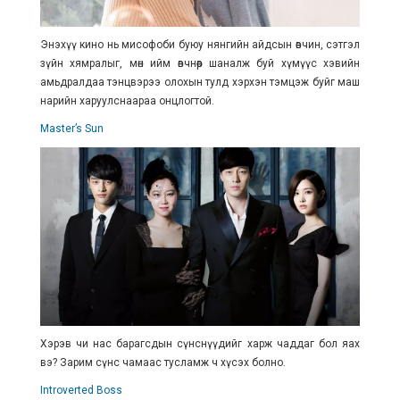
Энэхүү кино нь мисофоби буюу нянгийн айдсын өвчин, сэтгэл
зүйн хямралыг, мөн ийм өвчнөөр шаналж буй хүмүүс хэвийн
амьдралдаа тэнцвэрээ олохын тулд хэрхэн тэмцэж буйг маш
нарийн харуулснаараа онцлогтой.
Master’s Sun
Хэрэв чи нас барагсдын сүнснүүдийг харж чаддаг бол яах
вэ? Зарим сүнс чамаас тусламж ч хүсэх болно.
Introverted Boss