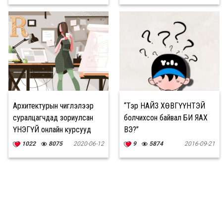
Архитектурын чиглэлээр
“Тэр НАЙЗ ХӨВГҮҮНТЭЙ
суралцагчдад зориулсан
болчихсон байвал БИ ЯАХ
ҮНЭГҮЙ онлайн курсууд
ВЭ?”
1022
8075
2020-06-12
9
5874
2016-09-21