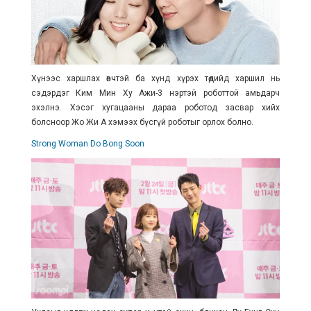
Хүнээс харшлах өвчтэй ба хүнд хүрэх төдийд харшил нь
сэдэрдэг Ким Мин Ху Ажи-3 нэртэй роботтой амьдарч
эхэлнэ. Хэсэг хугацааны дараа роботод засвар хийх
болсноор Жо Жи А хэмээх бүсгүй роботыг орлох болно.
Strong Woman Do Bong Soon