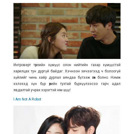
Интроверт төрлийн хүмүүс олон нийтийн газар хүмүүстэй
харилцах тун дургүй байдаг. Хэчнээн хичээгээд ч болоогүй
зүйлийг чинь хайр дурлал аяндаа бүтээж өгөх болно. Нэмж
хэлэхэд хүн бүр өөрийн тухтай бүрхүүлээсээ гарч адал
явдалтай учрах хэрэгтэй юм шүү!
I Am Not A Robot