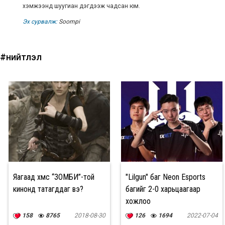
хэмжээнд шуугиан дэгдээж чадсан юм.
Эх сурвалж:
Soompi
#нийтлэл
Яагаад хүмүүс “ЗОМБИ”-той
"Lilgun" баг Neon Esports
кинонд татагддаг вэ?
багийг 2-0 харьцаагаар
хожлоо
158
8765
2018-08-30
126
1694
2022-07-04