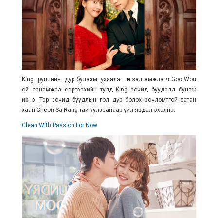
King группийн дур булаам, ухаалаг өв залгамжлагч Goo Won
ой санамжаа сэргээхийн тулд King зочид буудалд буцаж
ирнэ. Тэр зочид буудлын гол дүр болох зочломтгой хатан
хаан Cheon Sa-Rang-тай уулзсанаар үйл явдал эхэлнэ.
Clean With Passion For Now