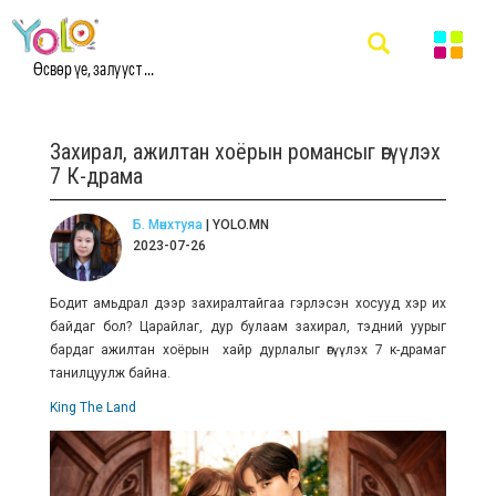
Өсвөр үе, залууст ...
Захирал, ажилтан хоёрын романсыг өгүүлэх
7 К-драма
Б. Мөнхтуяа
| YOLO.MN
2023-07-26
Бодит амьдрал дээр захиралтайгаа гэрлэсэн хосууд хэр их
байдаг бол? Царайлаг, дур булаам захирал, тэдний уурыг
бардаг ажилтан хоёрын хайр дурлалыг өгүүлэх 7 к-драмаг
танилцуулж байна.
King The Land