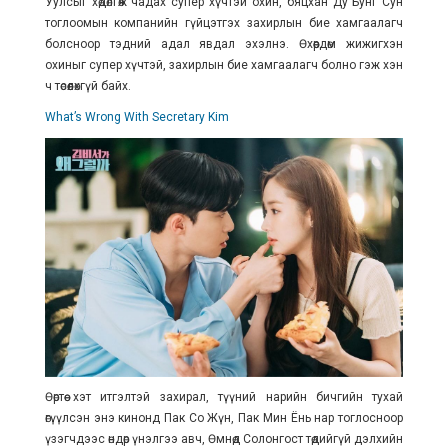
Уулсыг хөдөлгөж чадах супер хүчтэй охин, бяцхан Ду Бунг Сун
тоглоомын компанийн гүйцэтгэх захирлын бие хамгаалагч
болсноор тэдний адал явдал эхэлнэ. Өхөөрдөм жижигхэн
охиныг супер хүчтэй, захирлын бие хамгаалагч болно гэж хэн
ч төсөөлөхгүй байх.
What’s Wrong With Secretary Kim
Өөртөө хэт итгэлтэй захирал, түүний нарийн бичгийн тухай
өгүүлсэн энэ кинонд Пак Со Жүн, Пак Мин Ёнь нар тоглосноор
үзэгчдээс өндөр үнэлгээ авч, Өмнөд Солонгост төдийгүй дэлхийн