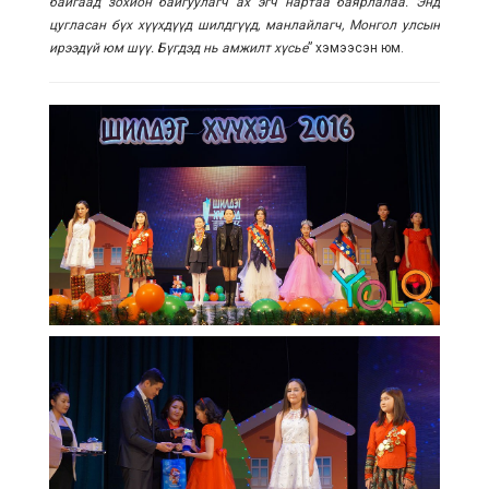
байгаад зохион байгуулагч ах эгч нартаа баярлалаа. Энд
цугласан бүх хүүхдүүд шилдгүүд, манлайлагч, Монгол улсын
ирээдүй юм шүү. Бүгдэд нь амжилт хүсье
” хэмээсэн юм.