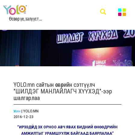
Өсвөр үе, залууст ...
YOLO.mn сайтын өсвөрийн сэтгүүлч
"ШИЛДЭГ МАНЛАЙЛАГЧ ХҮҮХЭД"-ээр
шалгарлаа
Үжин
| YOLO.MN
2016-12-23
“ИРЭЭДҮЙД ЭХ ОРНОО АВЧ ЯВАХ БИДНИЙ ӨНӨӨДРИЙН
АМЖИЛТЫГ
УРАМШУУЛЖ БАЙГААД БАЯРЛАЛАА”