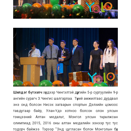
Шилдэг бүтээлч
хүүхдээр Чингэлтэй дүүргийн 5-р сургуулийн 9-р
ангийн сурагч З.Чингис шалгарлаа. Түүний амжилтаас дурдвал
энэ онд болсон Нисэх загварын спортын Дэлхийн цомоос
тавдугаар байр, Улан-Үдэ хотноо болсон олон улсын
тэмцээний Алтан медальт, Монгол улсын төрөлжсөн
олимпиад 2015, 2016 оны алтан медалийн эзнээр тус тус
тодорч байжээ. Тэрээр “Энд цугласан болон Монголын бүх