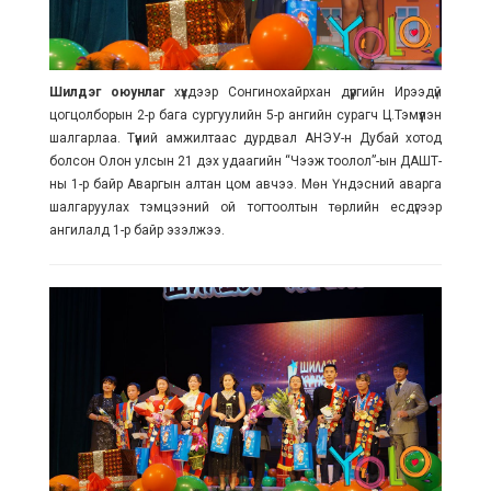
Шилдэг оюунлаг
хүүхдээр Сонгинохайрхан дүүргийн Ирээдүй
цогцолборын 2-р бага сургуулийн 5-р ангийн сурагч Ц.Тэмүүлэн
шалгарлаа. Түүний амжилтаас дурдвал АНЭУ-н Дубай хотод
болсон Олон улсын 21 дэх удаагийн “Чээж тоолол”-ын ДАШТ-
ны 1-р байр Аваргын алтан цом авчээ. Мөн Үндэсний аварга
шалгаруулах тэмцээний ой тогтоолтын төрлийн есдүгээр
ангилалд 1-р байр эзэлжээ.