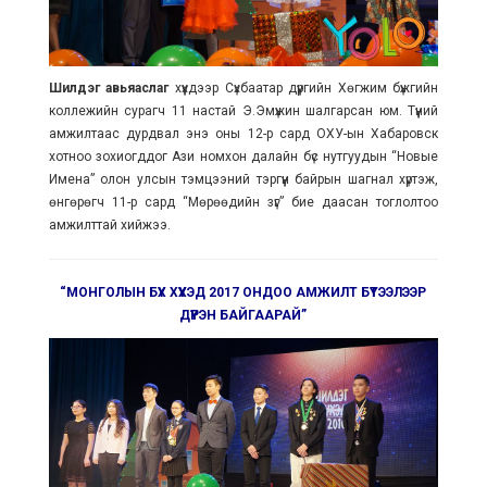
Шилдэг авьяаслаг
хүүхдээр Сүхбаатар дүүргийн Хөгжим бүжгийн
коллежийн сурагч 11 настай Э.Эмүжин шалгарсан юм. Түүний
амжилтаас дурдвал энэ оны 12-р сард ОХУ-ын Хабаровск
хотноо зохиогддог Ази номхон далайн бүс нутгуудын “Новые
Имена” олон улсын тэмцээний тэргүүн байрын шагнал хүртэж,
өнгөрөгч 11-р сард “Мөрөөдийн зүг” бие даасан тоглолтоо
амжилттай хийжээ.
“МОНГОЛЫН БҮХ ХҮҮХЭД 2017 ОНДОО АМЖИЛТ БҮТЭЭЛЭЭР
ДҮҮРЭН БАЙГААРАЙ”