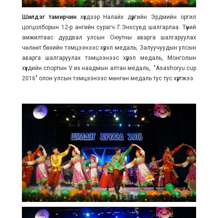
Шилдэг тамирчин
хүүхдээр Налайх дүүргийн Эрдмийн оргил
цогцолборын 12-р ангийн сурагч Г.Энхсувд шалгарлаа. Түүний
амжилтаас дурдвал улсын Оюутны аварга шалгаруулах
чөлөөт бөхийн тэмцээнээс хүрэл медаль, Залуучуудын улсын
аварга шалгаруулах тэмцээнээс хүрэл медаль, Монголын
хүүхдийн спортын V их наадмын алтан медаль, "Asashoryu cup
2016" олон улсын тэмцээнээс мөнгөн медаль тус тус хүртжээ.