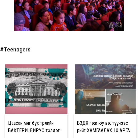
#Teenagers
Цаасан мөнгө бүх төрлийн
БЗДХ гэж юу вэ, түүнээс
БАКТЕРИ, ВИРУС тээдэг
өөрийгөө ХАМГААЛАХ 10 АРГА