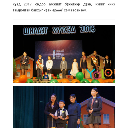
хүүхэд 2017 ондоо амжилт бүтээлээр дүүрэн, ихийг хийх
тэмүүлэлтэй байхыг хүсэн ерөөе” хэмээсэн юм.