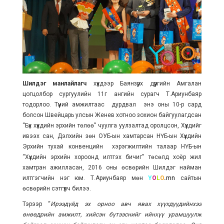
Шилдэг манлайлагч
хүүхдээр Баянзүрх дүүргийн Амгалан
цогцолбор сургуулийн 11г ангийн сурагч Т.Ариунбаяр
тодорлоо. Түүний амжилтаас дурдвал энэ оны 10-р сард
болсон Швейцарь улсын Женев хотноо зохион байгуулагдсан
“Бүх хүүхдийн эрхийн төлөө” чуулга уулзалтад оролцсон, Хүүхдийг
ивээх сан, Дэлхийн зөн ОУБ-ын хамтарсан НҮБ-ын Хүүхдийн
Эрхийн тухай конвенцийн хэрэгжилтийн талаар НҮБ-ын
“Хүүхдийн эрхийн хороонд илтгэх бичиг” төсөлд хоёр жил
хамтран ажилласан, 2016 оны өсвөрийн Шилдэг найман
илтгэгчийн нэг юм. Т.Ариунбаяр мөн
Y
O
L
O
.
mn
сайтын
өсвөрийн сэтгүүлч билээ.
Тэрээр “
Ирээдүйд эх орноо авч явах хүүхдүүдийнхээ
өнөөдрийн амжилт, хийсэн бүтээснийг ийнхүү урамшуулж