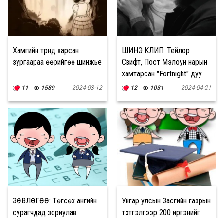
Хамгийн түрүүнд харсан
ШИНЭ КЛИП: Тейлор
зургаараа өөрийгөө шинжье
Свифт, Пост Мэлоун нарын
хамтарсан "Fortnight" дуу
цацагдлаа
11
1589
2024-03-12
12
1031
2024-04-21
ЗӨВЛӨГӨӨ: Төгсөх ангийн
Унгар улсын Засгийн газрын
сурагчдад зориулав
тэтгэлгээр 200 иргэнийг