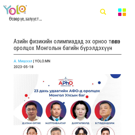
Өсвөр үе, залууст ...
Азийн физикийн олимпиадад эх орноо төлөөлөн
оролцох Монголын багийн бүрэлдэхүүн
А. Мишээл
| YOLO.MN
2023-05-18