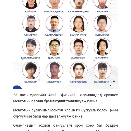
23 дахь удаагийн Азийн физикийн олимпиадад оролцох
Монголын багийн бүрэлдэхүүнийг танилцуулж байна.
Монголын сурагчдыг Монгол Улсын Их Сургууль болон Грийн
сургуулийн багш нар дасгалжуулж байна.
Олимпиадыг зохион байгуулагч орон хоёр баг бүрдүүлэн