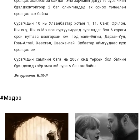
оролцох боломжтой байдаг. Энэ зарчмын дагуу 16 сурагчийн
бүрэлдэхүүнтэйгээр 2 баг олимпиадад эх орноо төлөөлөн
оролцох гэж байна.
Сурагчдын 10 нь Улаанбаатар хотын 1, 11, Сант, Орчлон,
Шинэ үе, Шинэ Монгол сургуулиудад суралцдаг бол 6 сурагч
орон нутгаас шалгарсан юм. Тэд Баян-Өлгий, Дархан-Уул,
Говь-Алтай, Хөвсгөл, Өвөрхангай, Сүхбаатар аймгуудаас ирж
оролцох юм.
Сурагчдын хамгийн бага нь 2007 онд төрсөн бол багийн
бүрэлдэхүүнд хоёр эмэгтэй сурагч багтаж байна.
Эх сурвалж
: БШУЯ
#Мэдээ