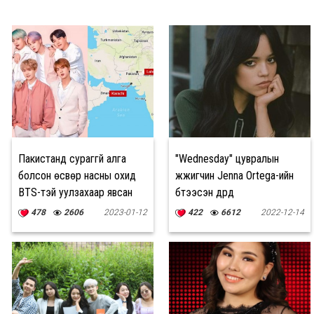
Пакистанд сураггүй алга
"Wednesday" цувралын
болсон өсвөр насны охид
жүжигчин Jenna Ortega-ийн
BTS-тэй уулзахаар явсан
бүтээсэн дүрүүд
байжээ
478
2606
2023-01-12
422
6612
2022-12-14