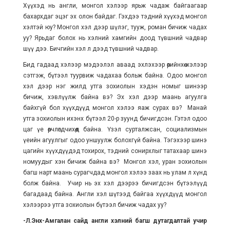
Хүүхэд нь англи, монгол хэлээр ярьж чадаж байгаагаар
бахархдаг эцэг эх олон байдаг. Гэхдээ тэдний хүүхэд монгол
хэлтэй юу? Монгол хэл дээр шүлэг, тууж, роман бичиж чадах
уу? Ярьдаг болох нь хэлний хамгийн доод түвшний чадвар
шүү дээ. Бичгийн хэл л дээд түвшний чадвар.
Бид гадаад хэлээр мэдээлэл аваад эхлэхээр өөрийнхөө хэлээр
сэтгэж, бүтээл туурвиж чадахаа больж байна. Одоо монгол
хэл дээр нэг жилд утга зохиолын хэдэн номыг шинээр
бичиж, хэвлүүлж байна вэ? Эх хэл дээр маань агуулга
байхгүй бол хүүхдүүд монгол хэлээ яаж сурах вэ? Манай
утга зохиолын ихэнх бүтээл 20-р зуунд бичигдсэн. Гэтэл одоо
цаг үе өөрчлөгдчихөөд байна. Үзэл сурталжсан, социализмын
үеийн агуулгыг одоо уншуулж болохгүй байна. Тэгэхээр шинэ
цагийн хүүхдүүдэд тохирох, тэдний сонирхлыг татахаар шинэ
номуудыг хэн бичиж байна вэ? Монгол хэл, уран зохиолын
багш нарт маань сурагчдад монгол хэлээ заах нь улам л хүнд
болж байна. Учир нь эх хэл дээрээ бичигдсэн бүтээлүүд
багадаад байна. Англи хэл шүтээд байгаа хүүхдүүд монгол
хэлээрээ утга зохиолын бүтээл бичиж чадах уу?
-Л.Энх-Амгалан сайд англи хэлний багш дутагдалтай учир