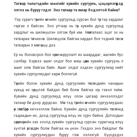
Татвар төлөгчдийн мөнгийг хувийн сургууль, цэцэрлэгүүдэд
олгох нь буруу гэдэг. Энэ талаар та ямар бодолтой байна?
-Тэр сурагч төрийн өмчийн сургуульд сурсан бол төр тэр зардлыг
гаргах л байсан. Энэ утгаар нь төр хувийн дунд сургуульд
зардлыг нь шилжүүлэн олгож буй юм. Нөгөө талаас эцэг эх нь
татвараа төлчихсөн. Шилжүүлж байгаа зардал бол тэдний төлсөн
татварын л мөнгө шүү дээ.
Ер нь боловсрол бол хөрөнгө оруулалт их шаарддаг, ашгийн бус
салбар. Хэрвээ ашиг олдог бол маш цөөхөн хувийн сургууль л
ашиг олж байгаа байх. Ашиг олдог хэдхэн сургуулиар нийт
хувийн сургуулиудыг харж болохгүй.
Төрийн болон хувийн дунд сургуулийн төгсөгчдийн чанарын
хувьд их зөрүүтэй байдал бий болж байгаа юу гэвэл тийм.
Хувийн дунд сургуулиуд илүү олон цагаар хичээллэдэг
талаар би дээр дурдсан. Мөн тэд төрийн өмчийн сургуулиудаас
өөр хөтөлбөрөөр хичээллэж байна. Хувийн дунд сургуулийн төгсөгчид
гадаадын их, дээд сургуульд илүү их сурч байна. Дотоодын
хөдөлмөрийн зах зээлд хувийн сургуульд сурсан сурагчид илүү
хүчтэй өрсөлдөгч болж байгаа нь үнэн. Гэхдээ энэ байдлыг би
хувийн сургуулиудын буруу гэж хэлэхгүй. Хүүхдэдээ