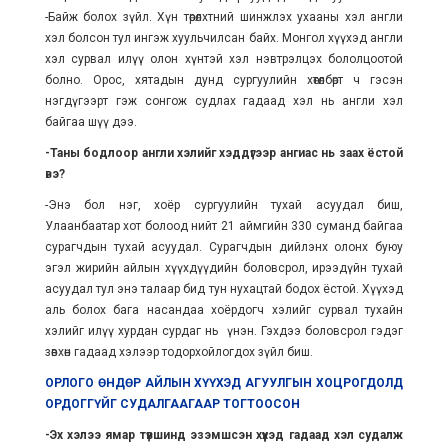
-Байж болох зүйл. Хүн төрөлхтний шинжлэх ухааны хэл англи
хэл болсон тул ингэж хуульчилсан байх. Монгол хүүхэд англи
хэл сурвал илүү олон хүнтэй хэл нэвтрэлцэх бололцоотой
болно. Орос, хятадын дунд сургуулийн хөтөлбөрт ч гэсэн
нэгдүгээрт гэж сонгож судлах гадаад хэл нь англи хэл
байгаа шүү дээ.
-Таны бодлоор англи хэлийг хэддүгээр ангиас нь заах ёстой
вэ?
-Энэ бол нэг, хоёр сургуулийн тухай асуудал биш,
Улаанбаатар хот болоод нийт 21 аймгийн 330 суманд байгаа
сурагчдын тухай асуудал. Сурагчдын дийлэнх олонх буюу
эгэл жирийн айлын хүүхдүүдийн боловсрол, ирээдүйн тухай
асуудал тул энэ талаар бид тун нухацтай бодох ёстой. Хүүхэд
аль болох бага насандаа хоёрдогч хэлийг сурвал тухайн
хэлийг илүү хурдан сурдаг нь үнэн. Гэхдээ боловсрол гэдэг
зөвхөн гадаад хэлээр тодорхойлогдох зүйл биш.
ОРЛОГО ӨНДӨР АЙЛЫН ХҮҮХЭД АГУУЛГЫН ХОЦРОГДОЛД
ОРДОГГҮЙГ СУДАЛГААГААР ТОГТООСОН
-Эх хэлээ ямар түвшинд эзэмшсэн хүүхэд гадаад хэл судалж