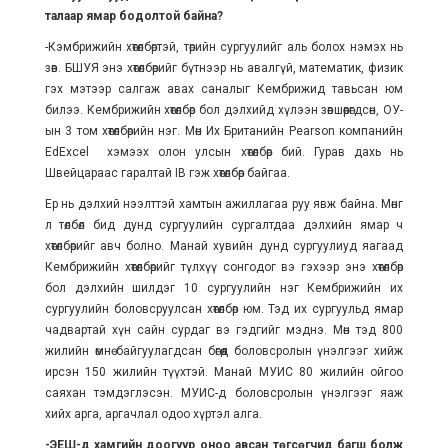
талаар ямар бодолтой байна?
-Кэмбрижийн хөтөлбөртэй, төрийн сургуулийг аль болох нэмэх нь
зөв. БШУЯ энэ хөтөлбөрийг бүтнээр нь авалгүй, математик, физик
гэх мэтээр салгаж авах саналыг Кембрижид тавьсан юм
билээ. Кембрижийн хөтөлбөр бол дэлхийд хүлээн зөвшөөрөгдсөн, ОУ-
ын 3 том хөтөлбөрийн нэг. Мөн Их Британийн Pearson компанийн
EdExcel хэмээх олон улсын хөтөлбөр бий. Гурав дахь нь
Швейцараас гаралтай IB гэж хөтөлбөр байгаа.
Ер нь дэлхий нээлттэй хамтын ажиллагаа руу явж байна. Мөнгөө
л төлбөл бид дунд сургуулийн сургалтдаа дэлхийн ямар ч
хөтөлбөрийг авч болно. Манай хувийн дунд сургуулиуд яагаад
Кембрижийн хөтөлбөрийг түлхүү сонгодог вэ гэхээр энэ хөтөлбөр
бол дэлхийн шилдэг 10 сургуулийн нэг Кембрижийн их
сургуулийн боловсруулсан хөтөлбөр юм. Тэд их сургуульд ямар
чадвартай хүн сайн сурдаг вэ гэдгийг мэднэ. Мөн тэд 800
жилийн өмнө байгуулагдсан бөгөөд боловсролын үнэлгээг хийж
ирсэн 150 жилийн түүхтэй. Манай МУИС 80 жилийн ойгоо
саяхан тэмдэглэсэн. МУИС-д боловсролын үнэлгээг яаж
хийх арга, аргачлал одоо хүртэл алга.
-ЭЕШ-д хамгийн доогуур оноо авсан төгсөгчид багш болж