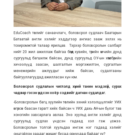
EduCoach төслийг санаачлагч, боловсрол судлаач Баатарын
Батаатай англи хэлийг хэддүгээр ангиас зааж эхлэх нь
тохиромжтой талаар ярилцав. Тэрээр боловсролын салбарт
нийт 20 жил ажиллаж байгаа бөгөөд хувийн, төрийн өмчийн дунд
сургуульд багшилж байсан, дунд сургуульд ОУ-ын хөтөлбөрийн
хичээлүүд заасан, шалгалтын мэргэжилтэн, сургалтын
менежерийн ажлуудыг хийж байсан, судалгааны
байгууллагуудад ажилласан хүн юм.
Боловсрол судлалын чиглэлд хүний танин мэдэхүй, сурах
чадвар гэсэн үндсэн хоёр сэдвийг дагнан судалдаг.
-Боловсролын багц хуулийн төслийн эхний хэлэлцүүлгийг УИХ
өнгөрсөн баасан гарагт хийх байсан ч УИХ дахь АН-ын бүлэг тав
хоногийн завсарлага авлаа. Энэ хуульд англи хэлийг дунд
сургуульд судлах үндсэн гадаад хэл гэж үзжээ.
Боловсролын толгой хуульдаа ингэж нэг гадаад хэлийг
онцгойлон заадаг жишиг бусад орнуудад байдаг уу?