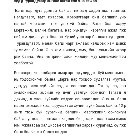
хүүхдүүд гуравдугаар ангиас англи хэл үзнэ гэжээ.
-Багш нар дутагдалтай байгаа нь хэд хэдэн шалтгаантай.
Нэгдүгээрт, төрөлт ихэссэн. Хоёрдугаарт бид багшийг үнэ
цэнтэй мэргэжил гэж үзэхгүй байна. Багш бол тааруу
мэргэжил, цалин багатай, нэр хүндгүй, хэрэггүй ажил гэж
нийгэм даяар үзэх боллоо. Үүний уршгаар багшлах хүн цөөрсөн.
Гуравдугаарт, манай багш нарт ажлаас халшрах хам шинж
түгээмэл байна. Энэ хам шинжид эмч, багш хамгийн ихээр
өртөж байна. Энэ нь төрийн олон жилийн муу менежменттэй
холбоотой.
Боловсролын салбарыг ямар аргаар удирдаж буй менежмент
нь тодорхойгүй байна. Дарга нар тооцоо судалгаа муутай,
дэндүү олон зүйлийг сэдэж санаачилдаг. Тэгээд сэдсэн
зүйлсийнхээ эцсийн үр дүнг үзэлгүй орхидог. Тэгээд л
дахиад л олон зүйлийг сэдэж санаачилдаг. Энэ нь багш
нарыг ажлаас нь халшруулах гол хүчин зүйл болж байна. 12-р
анги төгсөж буй сурагчид багшийн мэргэжлийг сонгохгүй
байгаа үндсэн шалтгаан нь цалин биш, харин дээрх хам шинж
юм. Ажлаасаа халширсан багшийгаа харсан сурагчид юу гэж
багш болъё гэж бодох вэ дээ.