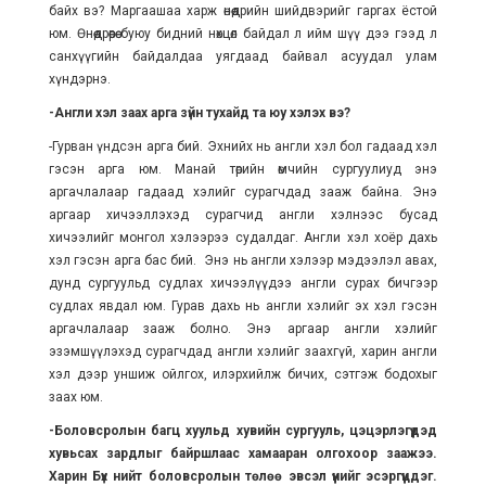
байх вэ? Маргаашаа харж өнөөдрийн шийдвэрийг гаргах ёстой
юм. Өнөөдрөөрөө буюу бидний нөхцөл байдал л ийм шүү дээ гээд л
санхүүгийн байдалдаа уягдаад байвал асуудал улам
хүндэрнэ.
-Англи хэл заах арга зүйн тухайд та юу хэлэх вэ?
-Гурван үндсэн арга бий. Эхнийх нь англи хэл бол гадаад хэл
гэсэн арга юм. Манай төрийн өмчийн сургуулиуд энэ
аргачлалаар гадаад хэлийг сурагчдад зааж байна. Энэ
аргаар хичээллэхэд сурагчид англи хэлнээс бусад
хичээлийг монгол хэлээрээ судалдаг. Англи хэл хоёр дахь
хэл гэсэн арга бас бий. Энэ нь англи хэлээр мэдээлэл авах,
дунд сургуульд судлах хичээлүүдээ англи сурах бичгээр
судлах явдал юм. Гурав дахь нь англи хэлийг эх хэл гэсэн
аргачлалаар зааж болно. Энэ аргаар англи хэлийг
эзэмшүүлэхэд сурагчдад англи хэлийг заахгүй, харин англи
хэл дээр уншиж ойлгох, илэрхийлж бичих, сэтгэж бодохыг
заах юм.
-Боловсролын багц хуульд хувийн сургууль, цэцэрлэгүүдэд
хувьсах зардлыг байршлаас хамааран олгохоор заажээ.
Харин Бүх нийт боловсролын төлөө эвсэл үүнийг эсэргүүцдэг.