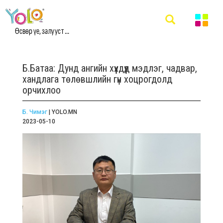
Өсвөр үе, залууст ...
Б.Батаа: Дунд ангийн хүүхдүүд мэдлэг, чадвар,
хандлага төлөвшлийн гүн хоцрогдолд
орчихлоо
Б. Чимэг
| YOLO.MN
2023-05-10