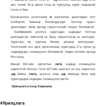
авч, эхний 30-д орлоо гээд их сургуульд сурах чадвартай
гэсэн үг биш.
Боловсролын үнэлгээний төв шалгалтын даалгаврыг тест
хэлбэртэй байхаар боловсруулдаг. Тестээр сурагч
даалгаврыг ямар аргаар гүйцэтгэснийг мэдэх боломжгүй.
Кембрижийн үнэлгээ сурагчдын чадварыг тестээр
шалгадаггүй, хийснээр нь буюу гүйцэтгэлээр нь шалгадаг.
Сурагчид юу сурснаа бичиж, үйлдэж шалгуулдаг.
Үнэлгээний энэ арга, аргачлалаар сурагчдад 21-р зууны ур
чадваруудыг эзэмшүүлэх боломжтой. Харин тестийн аргаар
бол хэцүү.
Манай ЕБС-ийн сургалтын хөтөлбөр чадвар эзэмшүүлэх
зорилготой болсон. Гэтэл БҮТ-ийн шалгалт нь энэ зорилгоос
зөрөөд байна. Хөтөлбөр, үнэлгээ хоёр зөрөөд байхаар багш яаж
сурагчдадаа чадварыг эзэмшүүлэх юм бэ.
-Ярилцлага өгсөнд баярлалаа.
#Ярилцлага