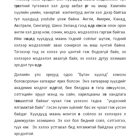
төрөлхтний түгээмэл хэл дээр авбал өөрт нь амар. Хамгийн
сүүлийн үеийн, чанартай контентууд англи хэл дээр байгаа
тул хүүхдүүд youtube үзэж байна. Англи, Америк, Канад,
Австрали, Сингапур, Шинэ Зеланд гээд өндөр хөгжсөн олон орон
англи хэл дээр ном, сонин, мэдээ, мэдээллээ гаргаж байгаа.
Ийм нөхцөлд хүүхдүүд маань тэдний соёлыг шүтэж, тэдний
хэлээр мэдээллийг авах сонирхол нь маш хүчтэй байна.
Тэгэхээр тэд эх хэлээ үнэ цэнтэй гэж бодохгүй байх, эх
хэлээрээ мэдээлэл авахгүй байх, эх хэлээ дутуу эзэмших
эрсдэл тун өндөр.
Дэлхийн улс орнууд одоо “Бүтэн хүүхэд” хэмээх
боловсролын загварыг ярих болсон. Энэ загвараар хүүхдийг
академик мэдлэг өндөртэй, бие бялдраа өв тэгш хөгжүүлсэн,
сэтгэцийн эрүүл мэнд нь сайн, харилцааны зөв хандлага
төлөвшилтэй байхыг чухал гэж үзэхээс гадна “үндэсний
ялгамжтай байх” гэсэн хүчин зүйлийг бас их чухал гэж үзсэн
байдаг. Хүүхдүүд маань монгол өв соёлоо эх хэлээрээ л
дамжуулан эзэмшинэ. Эх хэл бол бидний соёл, сэтгэлгээ,
түүх юм. Эх хэлээ устгавал бид ялгамжтай байдлаа устгах
эрсдэлтэй.