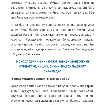
сэтгэдэг, уншдаг, ярьдаг, бичдэг болсон байх хэрэгтэй.
Эдгээрийг нийтэд нь 21-р зууны ур чадварууд гэх бөгөөд бага
ангид монгол хэл, математикийн хичээлээр, тэр дундаа 3-5-р
ангийн агуулгаар эзэмшүүлдэг.
Гэтэл бид яг энэ цаг хугацаанд англи хэлийг давхар үзэж
эхлэх тухай бодож байна. 3-р ангиас англи хэлийг үзэж
эхэлбэл бага ангийн сурагчдын агуулгын хоцрогдол улам л
ихэснэ. Хүүхдүүдийн мэдээлэл боловсруулах чадварт
суралцах цагаас нь бид хомсолж, гадаад хэл заах нь. Энэ
хэрээр хүүхдийн чадвар эзэмших цаг багасна. Энэ асуудлыг
л бодмоор байгаа юм.
МОНГОЛ ХЭЛНИЙ ХИЧЭЭЛЭЭР ЗӨВХӨН МОНГОЛ ХЭЛ
СУРДАГГҮЙ, УНШИХ, БИЧИХ, БОДОХ ЧАДВАРТ
СУРАЛЦДАГ
-Тэгвэл хэддүгээр ангиас нь заах нь зөв бэ?
-Хэддүгээр ангиас үзэх вэ гэхээс илүүтэй одоо манай төрийн
өмчийн сургуулиудын бага боловсролд ямар тулгамдсан
асуудал байгааг ойлгох хэрэгтэй байна. Төрийн өмчийн
сургуулийн сурагчдыг дунд ангид агуулгын болоод чадварын