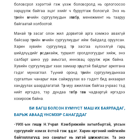
боловсрол хэрэгтэй гэж үзэж боловсролд нь орлогоосоо
зарцуулж байгаа эцэг эхийг ч буруутгаж болохгүй. Энэ нь
төрийн өмчийн сургуулиудын хөтөлбөр, менежмент нь тааруу
байгаатай холбоотой.
Манай төр засаг олон жил дорвитой арга хэмжээ авахгүй
байсаар төрийн өмчийн сургуулиудыг ийм байдалд оруулсан.
Харин хувийн сургуулиуд төр засгаа хүлээлгүй гарц
шийдлүүдийг өөрсдөө хайж, туршилт оролдлогуудыг хийж, энэ
салбарт шинэ уур амьсгал, инновац оруулж ирж байна.
Хувийн сургуулиудыг хаах замаар зөрүүтэй байдлыг арилгана
гэдэг мунхаглал. Түүний оронд төрийн сургуулиудынхаа
сургалтын чанарыг яаж сайжруулах вэ гэдэгт бид анхаарал
хандуулах шаардлагатай. Төр муу ажиллаж байгаа учраас тэд
нийт иргэдээ, тэр дундаа төлбөр төлөх чадваргүй иргэдээ
хохироож байна.
БИ БАГШ БОЛСОН ХҮМҮҮСТ МАШ ИХ БАЯРЛАДАГ,
БАРЬЖ АВААД ҮНСМЭЭР САНАГДДАГ
-УИХ-ын гишүүн Н.Учрал Кэмбрижийн хөтөлбөртэй, улсын
сургуулийг нэмэх ёстой гэж үздэг. Харин иргэний нийгмийн
байгууллагууд энэ саналыг нь хүчтэй шүүмжилсэн. Та энэ