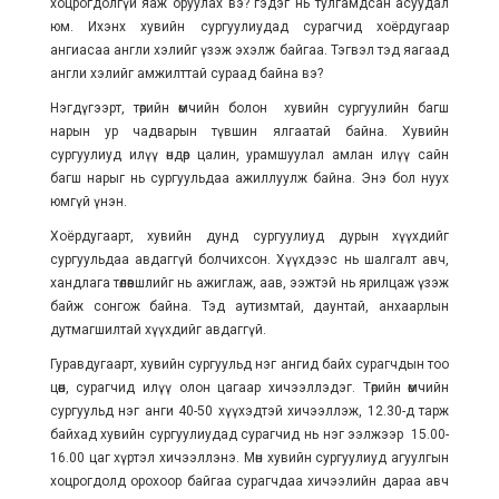
хоцрогдолгүй яаж оруулах вэ? гэдэг нь тулгамдсан асуудал
юм. Ихэнх хувийн сургуулиудад сурагчид хоёрдугаар
ангиасаа англи хэлийг үзэж эхэлж байгаа. Тэгвэл тэд яагаад
англи хэлийг амжилттай сураад байна вэ?
Нэгдүгээрт, төрийн өмчийн болон хувийн сургуулийн багш
нарын ур чадварын түвшин ялгаатай байна. Хувийн
сургуулиуд илүү өндөр цалин, урамшуулал амлан илүү сайн
багш нарыг нь сургуульдаа ажиллуулж байна. Энэ бол нуух
юмгүй үнэн.
Хоёрдугаарт, хувийн дунд сургуулиуд дурын хүүхдийг
сургуульдаа авдаггүй болчихсон. Хүүхдээс нь шалгалт авч,
хандлага төлөвшлийг нь ажиглаж, аав, ээжтэй нь ярилцаж үзэж
байж сонгож байна. Тэд аутизмтай, даунтай, анхаарлын
дутмагшилтай хүүхдийг авдаггүй.
Гуравдугаарт, хувийн сургуульд нэг ангид байх сурагчдын тоо
цөөн, сурагчид илүү олон цагаар хичээллэдэг. Төрийн өмчийн
сургуульд нэг анги 40-50 хүүхэдтэй хичээллэж, 12.30-д тарж
байхад хувийн сургуулиудад сурагчид нь нэг ээлжээр 15.00-
16.00 цаг хүртэл хичээллэнэ. Мөн хувийн сургуулиуд агуулгын
хоцрогдолд орохоор байгаа сурагчдаа хичээлийн дараа авч