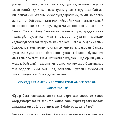
үзэгдэл. ЭЕШ-ын дүнгээс харахад сурагчдын маань агуулга
эзэмшилтийн хувь жил ирэх тусам улам л муудаад байгаа.
Мөн байгалийн ухааны хичээлүүдээр/физик, хими, биологи/
шалгалт өгч буй сурагчдын тоо нийгмийн ухаан, англи хэлний
хичээлээр шалгалт өгч буй сурагчдын тооноос 3 дахин цөөн
байна. Энэ нь бид байгалийн ухааныг хүүхдүүддээ зааж
чадахгүй, сурагчид маань эдгээр агуулгыг эзэмших
чадваргүй байгааг харуулж байгаа юм. Бага ангид эх хэлний
болоод математикийн сургалтын чанар алдагдсан байхад
сурагчид дунд ангид байгалийн ухааны болоод бусад бүх
хичээлийг ойлгох, эзэмших чадвар муудна. Бид орчин үеийн
хүүхэд байгалийн ухааны хичээлээ сонирхохоо больчихжээ
гэж боддог. Тийм биш. Тэд байгалийн ухааны хичээлийг
ойлгох чадваргүй болоод байгаа юм.
ХҮҮХЭД ЭРТ АНГЛИ ХЭЛ ҮЗЛЭЭ ГЭЭД АНГЛИ ХЭЛ НЬ
САЙЖРАХГҮЙ
-Хүүхдүүд бага наснаасаа англи хэл сурч эхэлснээр эх хэлээ
хоёрдугаарт тавих, монгол хэлээ сайн сурах хүсэлгүй болох,
цаашлаад өв соёлдоо анхаарахгүй байх эрсдэлтэй юу?
-Үнэхээр тийм эрсдэл бий. Хүүхдүүд маань мэдээллийг хүн