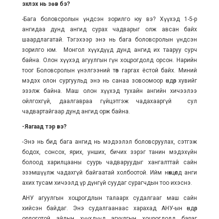
эхлэх нь зөв бэ?
-Бага боловсролын үндсэн зорилго юу вэ? Хүүхэд 1-5-р
ангидаа дунд ангид сурах чадварыг олж авсан байх
шаардлагатай. Тэгэхээр энэ нь бага боловсролын үндсэн
зорилго юм. Монгол хүүхдүүд дунд ангид их тааруу сурч
байна. Олон хүүхэд агуулгын гүн хоцрогдолд орсон. Нарийн
тоог Боловсролын үнэлгээний төв гаргах ёстой байх. Миний
мэдэх олон сургуульд энэ нь санаа зовоомоор өндөр хувийг
эзэлж байна. Маш олон хүүхэд тухайн ангийн хичээлээ
ойлгохгүй, даалгавраа гүйцэтгэж чадахааргүй сул
чадвартайгаар дунд ангид орж байна.
-Яагаад тэр вэ?
-Энэ нь бид бага ангид нь мэдээлэл боловсруулах, сэтгэж
бодох, сонсох, ярих, унших, бичих зэрэг танин мэдэхүйн
болоод харилцааны суурь чадваруудыг хангалттай сайн
эзэмшүүлж чадахгүй байгаатай холбоотой. Ийм нөхцөлд анги
ахих тусам хичээлд үр дүнгүй суудаг сурагчдын тоо ихэснэ.
АНУ агуулгын хоцрогдлын талаарх судалгааг маш сайн
хийсэн байдаг. Энэ судалгаанаас харахад АНУ-ын өндөр
орлоготой айлын хүүхдүүд агуулгын хоцрогдолд бараг