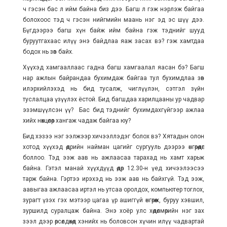
ч гэсэн бас л ийм байна биз дээ. Багш л гэж нэрлэж байгаа
болохоос тэд ч гэсэн нийгмийн маань нэг эд эс шүү дээ.
Бүгдээрээ багш хүн байж ийм байна гэж тэднийг шууд
буруутгахаас илүү энэ байдлаа яаж засах вэ? гэж хамтдаа
бодох нь зөв байх.
Хүүхэд хамгааллаас гадна багш хамгаалал яасан бэ? Багш
нар ажлын байрандаа бухимдаж байгаа тул бухимдлаа зөв
илэрхийлэхэд нь бид тусалж, чиглүүлэн, сэтгэл зүйн
туслалцаа үзүүлэх ёстой. Бид багшдаа харилцааны ур чадвар
эзэмшүүлсэн үү? Бас бид тэднийг бухимдахгүйгээр ажлаа
хийх нөхцөлөөр хангаж чадаж байгаа юу?
Бид хэзээ нэг ээлжээр хичээллэдэг болох вэ? Хятадын олон
хотод хүүхэд өдрийн найман цагийг сургууль дээрээ өнгөрөөдөг
боллоо. Тэд ээж аав нь ажлаасаа тарахад нь хамт харьж
байна. Гэтэл манай хүүхдүүд өдөр 12.30-н үед хичээлээсээ
тарж байна. Гэртээ ирэхэд нь ээж аав нь байхгүй. Тэд ээж,
аавыгаа ажлаасаа иртэл нь утсаа оролдох, компьютер тоглох,
зурагт үзэх гэх мэтээр цагаа үр ашиггүй өнгөрөөж, буруу хэвшил,
зуршилд суралцаж байна. Энэ хоёр улс хөдөлмөрийн нэг зах
зээл дээр өрсөлдөхөд хэнийх нь боловсон хүчин илүү чадвартай