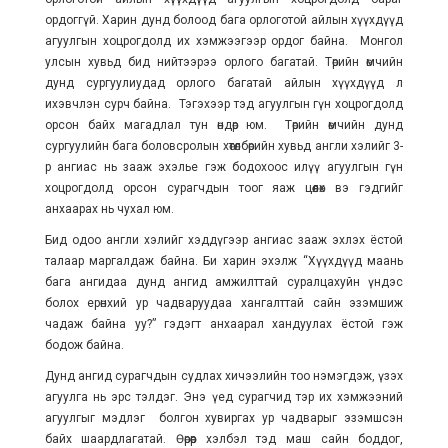
ордоггүй. Харин дунд болоод бага орлоготой айлын хүүхдүүд
агуулгын хоцрогдолд их хэмжээгээр ордог байна. Монгол
улсын хувьд бид нийтээрээ орлого багатай. Төрийн өмчийн
дунд сургуулиудад орлого багатай айлын хүүхдүүд л
ихэвчлэн сурч байна. Тэгэхээр тэд агуулгын гүн хоцрогдолд
орсон байх магадлал тун өндөр юм. Төрийн өмчийн дунд
сургуулийн бага боловсролын хөтөлбөрийн хувьд англи хэлийг 3-
р ангиас нь зааж эхэлье гэж бодохоос илүү агуулгын гүн
хоцрогдолд орсон сурагчдын тоог яаж цөөлөх вэ гэдгийг
анхаарах нь чухал юм.
Бид одоо англи хэлийг хэддүгээр ангиас зааж эхлэх ёстой
талаар маргалдаж байна. Би харин эхэлж “Хүүхдүүд маань
бага ангидаа дунд ангид амжилттай суралцахуйн үндэс
болох ерөнхий ур чадваруудаа хангалттай сайн эзэмшиж
чадаж байна уу?” гэдэгт анхаарал хандуулах ёстой гэж
бодож байна.
Дунд ангид сурагчдын судлах хичээлийн тоо нэмэгдэж, үзэх
агуулга нь эрс тэлдэг. Энэ үед сурагчид тэр их хэмжээний
агуулгыг мэдлэг болгон хувиргах ур чадварыг эзэмшсэн
байх шаардлагатай. Өөрөөр хэлбэл тэд маш сайн боддог,