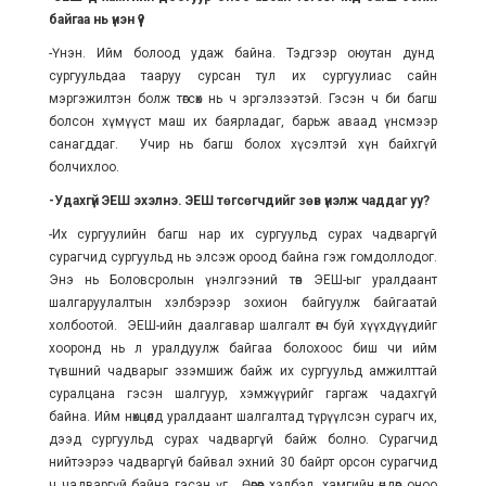
байгаа нь үнэн үү?
-Үнэн. Ийм болоод удаж байна. Тэдгээр оюутан дунд
сургуульдаа тааруу сурсан тул их сургуулиас сайн
мэргэжилтэн болж төгсөх нь ч эргэлзээтэй. Гэсэн ч би багш
болсон хүмүүст маш их баярладаг, барьж аваад үнсмээр
санагддаг. Учир нь багш болох хүсэлтэй хүн байхгүй
болчихлоо.
-Удахгүй ЭЕШ эхэлнэ. ЭЕШ төгсөгчдийг зөв үнэлж чаддаг уу?
-Их сургуулийн багш нар их сургуульд сурах чадваргүй
сурагчид сургуульд нь элсэж ороод байна гэж гомдоллодог.
Энэ нь Боловсролын үнэлгээний төв ЭЕШ-ыг уралдаант
шалгаруулалтын хэлбэрээр зохион байгуулж байгаатай
холбоотой. ЭЕШ-ийн даалгавар шалгалт өгч буй хүүхдүүдийг
хооронд нь л уралдуулж байгаа болохоос биш чи ийм
түвшний чадварыг эзэмшиж байж их сургуульд амжилттай
суралцана гэсэн шалгуур, хэмжүүрийг гаргаж чадахгүй
байна. Ийм нөхцөлд уралдаант шалгалтад түрүүлсэн сурагч их,
дээд сургуульд сурах чадваргүй байж болно. Сурагчид
нийтээрээ чадваргүй байвал эхний 30 байрт орсон сурагчид
ч чадваргүй байна гэсэн үг. Өөрөөр хэлбэл, хамгийн өндөр оноо