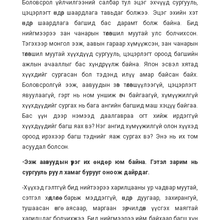
Боловсрол үйлчилгээний салбар тул эцэг эхчүүд сургууль,
цэцэрлэгт өндөр шаардлага тавьдаг болжээ. Эцэг эхийн хэт
өндөр шаардлага багшид бас дарамт болж байна. Бид
нийгмээрээ зан чанарын төлөвшил муутай улс болчихсон.
Тэгэхээр монгол ээж, аавын гараар хүмүүжсэн, зан чанарын
төлөвшил муутай хүүхдүүд сургууль, цэцэрлэгт ороод багшийн
ажлын ачааллыг бас хүндрүүлж байна. Япон эсвэл хятад
хүүхдийг сургасан бол тэдэнд илүү амар байсан байх.
Боловсролгүй ээж, аавуудын зөв төлөвшүүлээгүй, цэцэрлэгт
явуулаагүй, гэрт нь ном уншиж өгч байгаагүй, хүмүүжилгүй
хүүхдүүдийг сургах нь бага ангийн багшид маш хэцүү байгаа.
Бас үүн дээр нэмээд даалгавраа огт хийж ирдэггүй
хүүхдүүдийг багш яах вэ? Нэг ангид хүмүүжилгүй олон хүүхэд
ороод ирэхээр багш тэднийг яаж сургах вэ? Энэ нь их том
асуудал болсон.
-Ээж аавуудын үүрэг их өндөр юм байна. Гэтэл зарим нь
сургууль руу л хамаг бурууг оноож дайрдаг.
-Хүүхэд гэлтгүй бид нийтээрээ харилцааны ур чадвар муутай,
сэтгэл хөдлөлөө барьж мэддэггүй, өндөр дуугаар, захирангуй,
тушаасан өнгө аясаар, маргаан зөрчилдөөн үүсгэх маягтай
харилцдаг болчихжээ. Бид нийгмээрээ ийм байхаар багш хүн