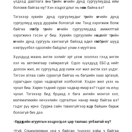
үлдээд давтлага өгнө. Төрийн өмчийн дунд сургуулиудад ийм
боломж байгаа юу? Хэн хоцрогдлыг нь нөхөж байна вэ?
Тэгэхээр хувийн дунд сургуулиудыг төрийн өмчийн дунд
сургуулиуд шууд дуурайж болохгүй юм. Тэнд хэрэгжиж болж
байгаа хөтөлбөр төрийн өмчийн сургуулиудад амжилттай
хэрэгжинэ гэсэн үг биш. Хувийн сургуулийн нөхцөлийг төрийн
өмчийн дунд сургууль хангаагүй байхад адил хөтөлбөрийг шууд
нэвтрүүлбэл одоогийн байдлыг улам л муутгана.
Хүүхдүүд маань англи хэлийг эрт үзэж эхэллээ гээд англи
хэл нь автоматаар сайжрахгүй. Одоо хүүхдүүд ЕБС-д нийт
долоон жил, их сургуульд дор хаяж нэг жил англи хэл үздэг.
Тэгсэн атлаа сайн сурахгүй байгаа нь багшийн заах аргазүй,
сурагчдын сурах чадвартай холбоотой. Хэдэн жил үзэх нь
чухал биш. Харин тэдний сурах чадвар ямар вэ? гэдэг нь илүү
чухал. Тэгэхээр бид буцаад л бага ангийн монгол хэл,
математикийн хичээлийн сургалтын чанар ямар байгаа вэ?
гэдэг рүү ирнэ. Сууриа сайн тавихгүйгээр өндөр байшин барьж
болохгүй биз дээ.
-Хүүхдүүдийн агуулгын хоцрогдол цар тахлаас улбаатай юу?
-Үгүй. Социализмын үед ч байсан, түүнээс хойш ч байгаа