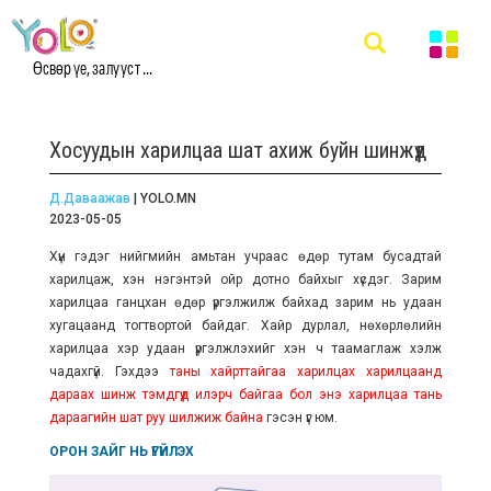
Өсвөр үе, залууст ...
Хосуудын харилцаа шат ахиж буйн шинжүүд
Д.Даваажав
| YOLO.MN
2023-05-05
Хүн гэдэг нийгмийн амьтан учраас өдөр тутам бусадтай
харилцаж, хэн нэгэнтэй ойр дотно байхыг хүсдэг. Зарим
харилцаа ганцхан өдөр үргэлжилж байхад зарим нь удаан
хугацаанд тогтвортой байдаг. Хайр дурлал, нөхөрлөлийн
харилцаа хэр удаан үргэлжлэхийг хэн ч таамаглаж хэлж
чадахгүй. Гэхдээ
таны хайрттайгаа харилцах харилцаанд
дараах шинж тэмдгүүд илэрч байгаа бол энэ харилцаа тань
дараагийн шат руу шилжиж байна
гэсэн үг юм.
ОРОН ЗАЙГ НЬ ҮГҮЙЛЭХ