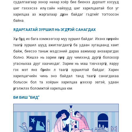
судалгаагаар эхнэр нөхөр хоёр бие биенээ дурлалт хосууд
шиг гэхээсээ илүү сайн найзууд шиг харилцаатай бол уг
харилцаа аз жаргалаар дүүрэн байдаг гэдгийг тогтоосон
байна.
ЯДАРГААТАЙ ЗУРШИЛ НЬ ЭГДҮҮТЭЙ САНАГДАХ
Хүн бүрд их бага хэмжээгээр муу зуршил байдаг. Ихэнх хүмүүсийн
таагүй зуршил шууд ажиглагдахгүй ба удаан хугацаанд хамт
байж, биесээ таньж мэдсэний дараа аажмаар анзаарагдах
болно. Жишээ нь зарим хүмүүс дуу чимээнд дургүй болохоор
утасныхаа дууг хаачихдаг. Зарим нь маш тэвчээргүй, яаруу
гэх мэт янз бүрийн л таагүй зуршилтай байдаг. Харин
харилцагчийн чинь энэ байдал танд таагүй санагдахаа
больсон бол та хоёрын харилцаа үнэхээр эвтэй, удаан
үргэлжлэх боломжтой харилцаа юм.
БИ БИШ "БИД"