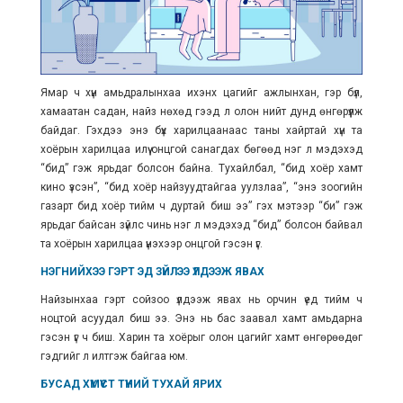
Ямар ч хүн амьдралынхаа ихэнх цагийг ажлынхан, гэр бүл,
хамаатан садан, найз нөхөд гээд л олон нийт дунд өнгөрүүлж
байдаг. Гэхдээ энэ бүх харилцаанаас таны хайртай хүн та
хоёрын харилцаа илүү онцгой санагдах бөгөөд нэг л мэдэхэд
“бид” гэж ярьдаг болсон байна. Тухайлбал, “бид хоёр хамт
кино үзсэн”, “бид хоёр найзуудтайгаа уулзлаа”, “энэ зоогийн
газарт бид хоёр тийм ч дуртай биш ээ” гэх мэтээр “би” гэж
ярьдаг байсан зүйлс чинь нэг л мэдэхэд “бид” болсон байвал
та хоёрын харилцаа үнэхээр онцгой гэсэн үг.
НЭГНИЙХЭЭ ГЭРТ ЭД ЗҮЙЛЭЭ ҮЛДЭЭЖ ЯВАХ
Найзынхаа гэрт сойзоо үлдээж явах нь орчин үед тийм ч
ноцтой асуудал биш ээ. Энэ нь бас заавал хамт амьдарна
гэсэн үг ч биш. Харин та хоёрыг олон цагийг хамт өнгөрөөдөг
гэдгийг л илтгэж байгаа юм.
БУСАД ХҮМҮҮСТ ТҮҮНИЙ ТУХАЙ ЯРИХ