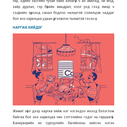
төр, эдийн засгийн тухай байх албагүй ч ан амьтад, ой мод,
хайр дурлал, гэр бүлийн амьдрал, хоол унд гээд ямар ч
сэдвийн хүрээнд санал бодлоо чөлөөтэй солилцож чаддаг
бол энэ харилцаа удаан үргэлжлэх төлөвтэй гэсэн үг.
НАРГИА ХИЙДЭГ
Жижиг зүйл дээр наргиа хийж нэг нэгэндээ инээд бэлэглэж
байгаа бол энэ харилцаа чин сэтгэлийнх гэдэг нь гарцаагүй.
Ванкуверийн их сургуулийн багийнхны хийсэн нэгэн