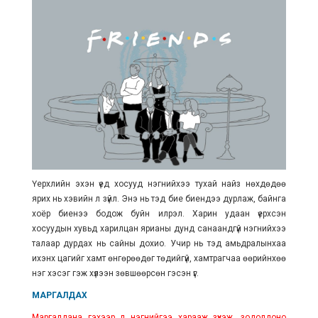
Үерхлийн эхэн үед хосууд нэгнийхээ тухай найз нөхдөдөө
ярих нь хэвийн л зүйл. Энэ нь тэд бие биендээ дурлаж, байнга
хоёр биенээ бодож буйн илрэл. Харин удаан үерхсэн
хосуудын хувьд харилцан ярианы дунд санаандгүй нэгнийхээ
талаар дурдах нь сайны дохио. Учир нь тэд амьдралынхаа
ихэнх цагийг хамт өнгөрөөдөг төдийгүй, хамтрагчаа өөрийнхөө
нэг хэсэг гэж хүлээн зөвшөөрсөн гэсэн үг.
МАРГАЛДАХ
Маргалдана гэхээр л нэгнийгээ харааж зүхэж, зодолдоно