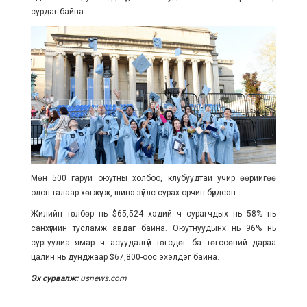
сурдаг байна.
Мөн 500 гаруй оюутны холбоо, клубуудтай учир өөрийгөө
олон талаар хөгжүүлж, шинэ зүйлс сурах орчин бүрдсэн.
Жилийн төлбөр нь $65,524 хэдий ч сурагчдых нь 58% нь
санхүүгийн тусламж авдаг байна. Оюутнуудынх нь 96% нь
сургуулиа ямар ч асуудалгүй төгсдөг ба төгссөний дараа
цалин нь дунджаар $67,800-оос эхэлдэг байна.
Эх сурвалж:
usnews.com