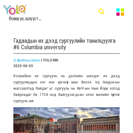
Өсвөр үе, залууст ...
Гадаадын их дээд сургуулийн танилцуулга
#6 Columbia university
А.Үүрийнцолмон
| YOLO.MN
2023-04-03
Колумбын их сургууль нь дэлхийн шилдэг их дээд
сургуулиудын нэг яах аргагүй мөн билээ. Ivy league-ын
жагсаалтад байдаг уг сургууль нь АНУ-ын Нью Йорк хотод
байрладаг ба 1754 онд байгуулагдсан олон жилийн түүхтэй
сургууль аж.