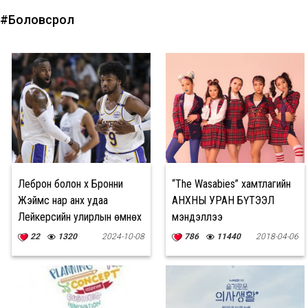
#Боловсрол
Леброн болон хүү Бронни
“The Wasabies” хамтлагийн
Жэймс нар анх удаа
АНХНЫ УРАН БҮТЭЭЛ
Лейкерсийн улирлын өмнөх
мэндэллээ
тоглолтонд хамтдаа
22
1320
2024-10-08
786
11440
2018-04-06
тоглож байна