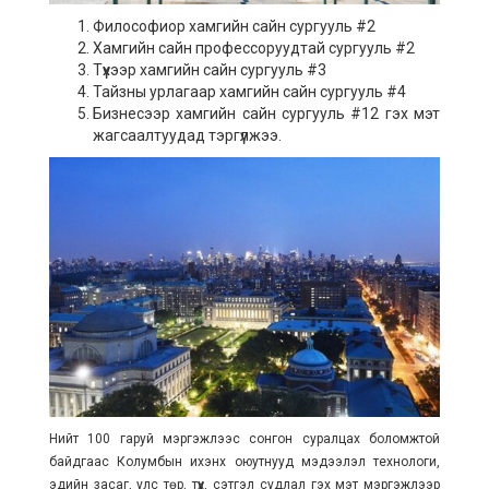
Философиор хамгийн сайн сургууль #2
Хамгийн сайн профессоруудтай сургууль #2
Түүхээр хамгийн сайн сургууль #3
Тайзны урлагаар хамгийн сайн сургууль #4
Бизнесээр хамгийн сайн сургууль #12 гэх мэт
жагсаалтуудад тэргүүлжээ.
Нийт 100 гаруй мэргэжлээс сонгон суралцах боломжтой
байдгаас Колумбын ихэнх оюутнууд мэдээлэл технологи,
эдийн засаг, улс төр, түүх, сэтгэл судлал гэх мэт мэргэжлээр