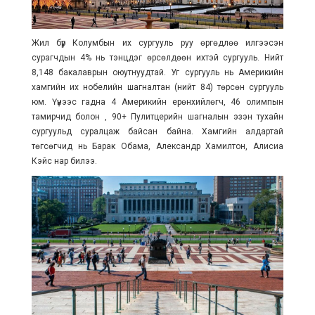
Жил бүр Колумбын их сургууль руу өргөдлөө илгээсэн
сурагчдын 4% нь тэнцдэг өрсөлдөөн ихтэй сургууль. Нийт
8,148 бакалаврын оюутнуудтай. Уг сургууль нь Америкийн
хамгийн их нобелийн шагналтан (нийт 84) төрсөн сургууль
юм. Үүнээс гадна 4 Америкийн ерөнхийлөгч, 46 олимпын
тамирчид болон , 90+ Пулитцерийн шагналын эзэн тухайн
сургуульд суралцаж байсан байна. Хамгийн алдартай
төгсөгчид нь Барак Обама, Александр Хамилтон, Алисиа
Кэйс нар билээ.