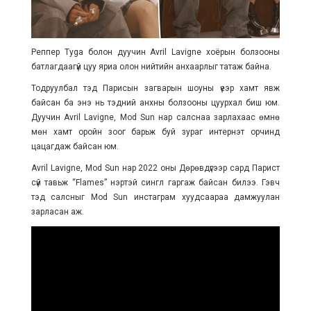
Реппер Tyga болон дуучин Avril Lavigne хоёрын болзооны
батлагдаагүй цуу яриа олон нийтийн анхаарлыг татаж байна.
Тодруулбал тэд Парисын загварын шоуны үеэр хамт явж
байсан ба энэ нь тэдний анхны болзооны цуурхал биш юм.
Дуучин Avril Lavigne, Mod Sun нар салснаа зарлахаас өмнө
мөн хамт оройн зоог барьж буй зураг интернэт орчинд
цацагдаж байсан юм.
Avril Lavigne, Mod Sun нар 2022 оны Дөрөвдүгээр сард Парист
сүй тавьж “Flames” нэртэй сингл гаргаж байсан билээ. Гэвч
тэд салсныг Mod Sun инстаграм хуудсаараа дамжуулан
зарласан аж.