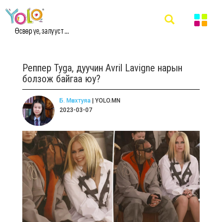
Өсвөр үе, залууст ...
Реппер Tyga, дуучин Avril Lavigne нарын
болзож байгаа юу?
Б. Мөнхтуяа
| YOLO.MN
2023-03-07