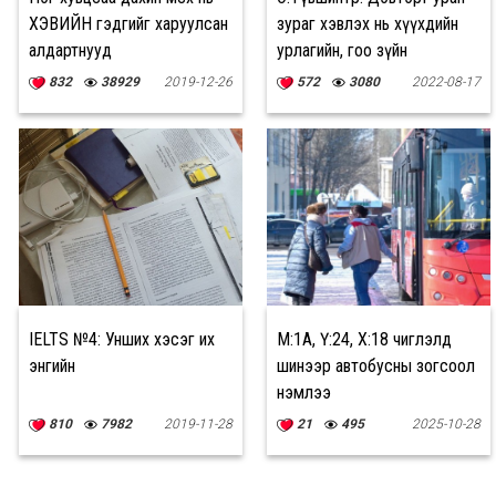
ХЭВИЙН гэдгийг харуулсан
зураг хэвлэх нь хүүхдийн
алдартнууд
урлагийн, гоо зүйн
ойлголтод ч ашиг тустай
832
38929
2019-12-26
572
3080
2022-08-17
IELTS №4: Унших хэсэг их
М:1А, Ү:24, Х:18 чиглэлд
энгийн
шинээр автобусны зогсоол
нэмлээ
810
7982
2019-11-28
21
495
2025-10-28