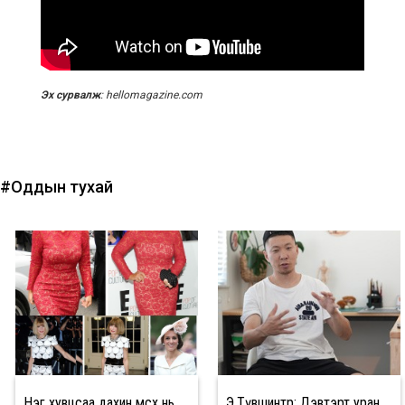
Эх сурвалж
: hellomagazine.com
#Оддын тухай
Нэг хувцсаа дахин өмсөх нь
Э.Түвшинтөр: Дэвтэрт уран