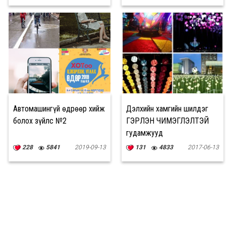
Автомашингүй өдрөөр хийж
Дэлхийн хамгийн шилдэг
болох зүйлс №2
ГЭРЛЭН ЧИМЭГЛЭЛТЭЙ
гудамжууд
228
5841
2019-09-13
131
4833
2017-06-13