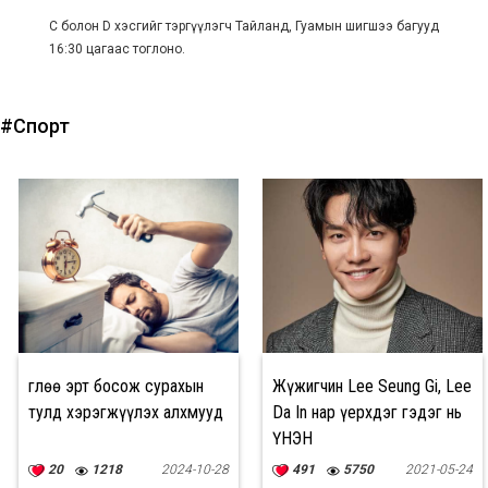
C болон D хэсгийг тэргүүлэгч Тайланд, Гуамын шигшээ багууд
16:30 цагаас тоглоно.
#Спорт
Өглөө эрт босож сурахын
Жүжигчин Lee Seung Gi, Lee
тулд хэрэгжүүлэх алхмууд
Da In нар үерхдэг гэдэг нь
ҮНЭН
20
1218
2024-10-28
491
5750
2021-05-24