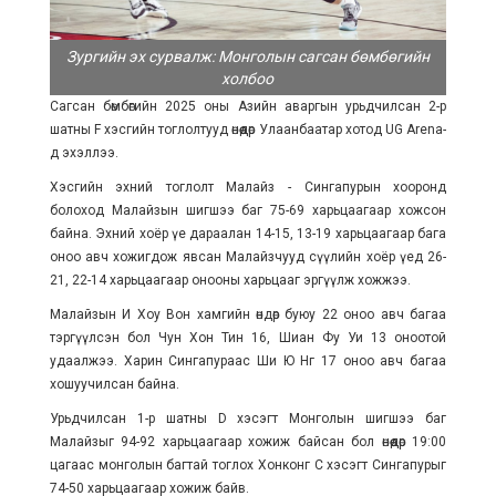
Зургийн эх сурвалж: Монголын сагсан бөмбөгийн
холбоо
Сагсан бөмбөгийн 2025 оны Азийн аваргын урьдчилсан 2-р
шатны F хэсгийн тоглолтууд өнөөдөр Улаанбаатар хотод UG Arena-
д эхэллээ.
Хэсгийн эхний тоглолт Малайз - Сингапурын хооронд
болоход Малайзын шигшээ баг 75-69 харьцаагаар хожсон
байна. Эхний хоёр үе дараалан 14-15, 13-19 харьцаагаар бага
оноо авч хожигдож явсан Малайзчууд сүүлийн хоёр үед 26-
21, 22-14 харьцаагаар онооны харьцааг эргүүлж хожжээ.
Малайзын И Хоу Вон хамгийн өндөр буюу 22 оноо авч багаа
тэргүүлсэн бол Чун Хон Тин 16, Шиан Фу Уи 13 оноотой
удаалжээ. Харин Сингапураас Ши Ю Нг 17 оноо авч багаа
хошуучилсан байна.
Урьдчилсан 1-р шатны D хэсэгт Монголын шигшээ баг
Малайзыг 94-92 харьцаагаар хожиж байсан бол өнөөдөр 19:00
цагаас монголын багтай тоглох Хонконг C хэсэгт Сингапурыг
74-50 харьцаагаар хожиж байв.