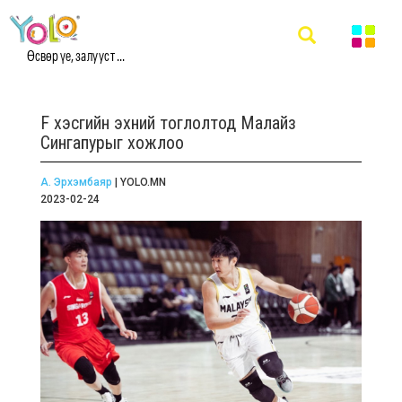
Өсвөр үе, залууст ...
F хэсгийн эхний тоглолтод Малайз
Сингапурыг хожлоо
А. Эрхэмбаяр
| YOLO.MN
2023-02-24