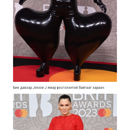
Бие давхар Jessie J ямар үзэсгэлэнтэй байгааг хараач.