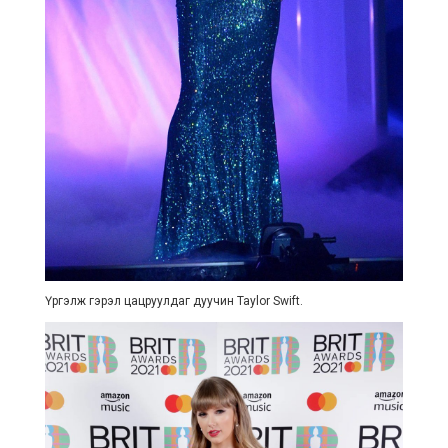
Үргэлж гэрэл цацруулдаг дуучин Taylor Swift.