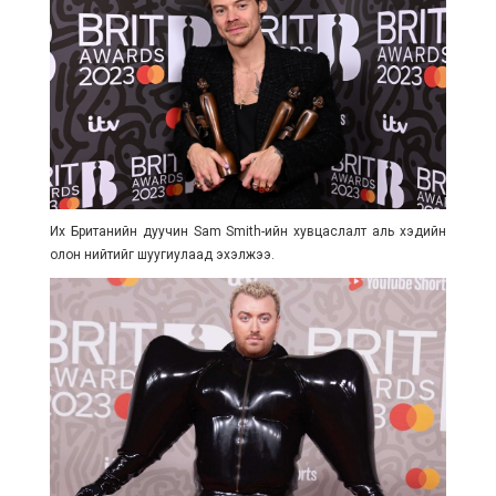
Их Британийн дуучин Sam Smith-ийн хувцаслалт аль хэдийн
олон нийтийг шуугиулаад эхэлжээ.