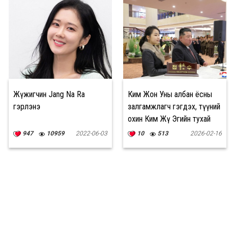
Жүжигчин Jang Na Ra
Ким Жон Уны албан ёсны
гэрлэнэ
залгамжлагч гэгдэх, түүний
охин Ким Жү Эгийн тухай
947
10959
2022-06-03
10
513
2026-02-16