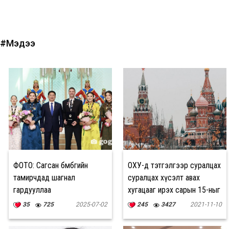
#Мэдээ
ФОТО: Сагсан бөмбөгийн
ОХУ-д тэтгэлгээр суралцах
тамирчдад шагнал
суралцах хүсэлт авах
гардууллаа
хугацааг ирэх сарын 15-ныг
хүртэл сунгав
35
725
2025-07-02
245
3427
2021-11-10