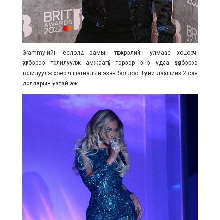
Grammy-ийн ёслолд замын түгжрэлийн улмаас хоцорч,
үзүүлбэрээ толилуулж амжаагүй тэрээр энэ удаа үзүүлбэрээ
толилуулж хоёр ч шагналын эзэн боллоо. Түүний даашинз 2 сая
долларын үнэтэй аж.