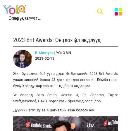
Өсвөр үе, залууст ...
2023 Brit Awards: Онцлох үйл явдлууд
Б. Мөнхтуяа
| YOLO.MN
2023-02-13
Жил бүр зохион байгуулагддаг Их Британийн 2023 Brit Awards
улаан хивсний ёслол 43 дахь жилдээ өнгөрсөн Бямба гараг
буюу Хоёрдугаар сарын 11-нд болж өндөрлөө.
Уг ёслолд Sam Smith, Jessie J, Ed Sheeran, Taylor
Swift,Beyoncé, GAYLE зэрэг уран бүтээлчид оролцлоо.
Дуучин Harry Styles 4 шагналын эзэн болсон юм.