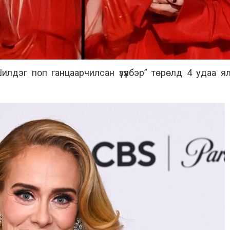
лдэг поп ганцаарчилсан үзүүлбэр” төрөлд 4 удаа ял