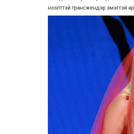
нээлттэй трансжендэр эмэгтэй ар