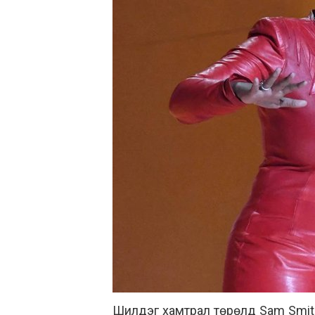
Шилдэг хамтрал төрөлд Sam Smith,