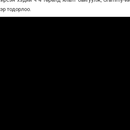
ээр тодорлоо.