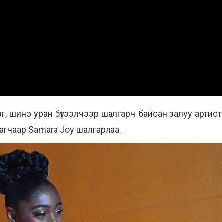
шинэ уран бүтээлчээр шалгарч байсан залуу артист 
лагчаар Samara Joy шалгарлаа.