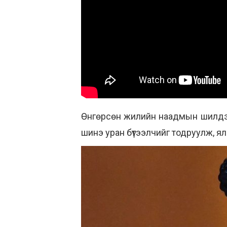
Өнгөрсөн жилийн наадмын шилдэг, 
шинэ уран бүтээлчийг тодруулж, я