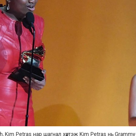
 Kim Petras нар шагнал хүртэж Kim Petras нь Grammy