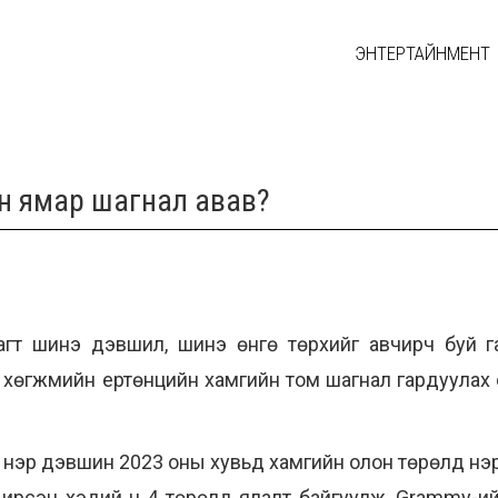
ЭНТЕРТАЙНМЕНТ
н ямар шагнал авав?
гт шинэ дэвшил, шинэ өнгө төрхийг авчирч буй га
 хөгжмийн ертөнцийн хамгийн том шагнал гардуулах
 нэр дэвшин 2023 оны хувьд хамгийн олон төрөлд нэр
ирсэн хэдий ч 4 төрөлд ялалт байгуулж, Grammy-ийн