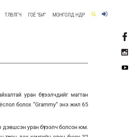
ТӨЛӨВЛӨГЧ
ГОЁ "БИ"
МОНГОЛД ӨНӨӨДӨР
йхалтай уран бүтээлчдийг магтан
 ёслол болох “Grammy” энэ жил 65
 дэвшсэн уран бүтээлч болсон юм.
 түүхэн дэх хамгийн олон буюу 32