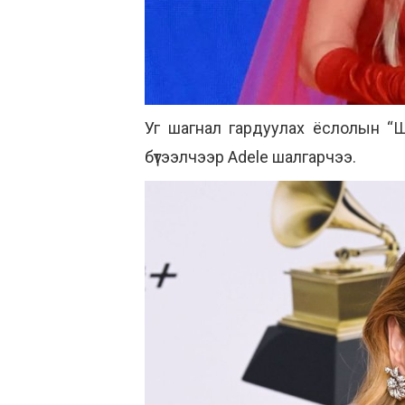
Уг шагнал гардуулах ёслолын “Ши
бүтээлчээр Adele шалгарчээ.