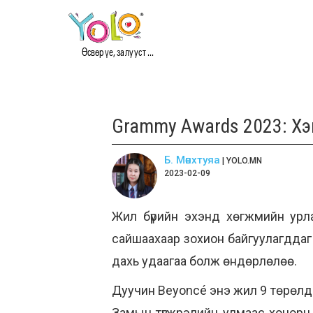
Өсвөр үе, залууст ...
Grammy Awards 2023: Хэ
Б. Мөнхтуяа
| YOLO.MN
2023-02-09
Жил бүрийн эхэнд хөгжмийн урла
сайшаахаар зохион байгуулагддаг
дахь удаагаа болж өндөрлөлөө.
Дуучин Beyoncé энэ жил 9 төрөлд
Замын түгжрэлийн улмаас хоцорч 