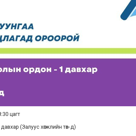
:30 цагт
 давхар (Залуус хөгжлийн төв-д)