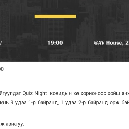
00
йгуулдаг Quiz Night ковидын хөл хорионоос хойш анх
ө нь 3 удаа 1-р байранд, 1 удаа 2-р байранд орж бай
ж авна уу.