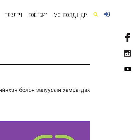
ТӨЛӨВЛӨГЧ
ГОЁ "БИ"
МОНГОЛД ӨНӨӨДӨР
үеийнхэн болон залуусын хамрагдах