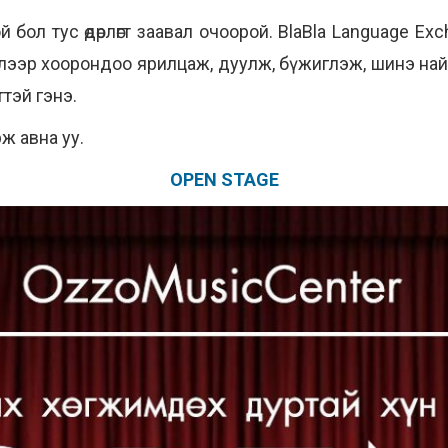
й бол тус өдөрлөгт заавал очоорой. BlaBla Language E
лээр хоорондоо ярилцаж, дуулж, бүжиглэж, шинэ най
тэй гэнэ.
ж авна уу.
OPEN STAGE