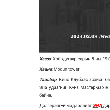
Хэзээ
: Хоёрдугаар сарын 8-ны 19:
Хаана
: Modun tower
Тайлбар
: Кино Клубээс зохион ба
Энэ удаагийн Күйз Мастер-аар өмн
байна.
Дэлгэрэнгүй мэдээллийг
ЭНД
дар