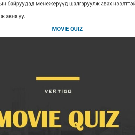
н байруудад менежерүүд шалгаруулж авах нээлттэй өд
ж авна уу.
MOVIE QUIZ