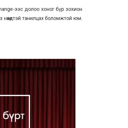
xchange-ээс долоо хоног бүр зохион
з нөхөдтэй танилцах боломжтой юм.