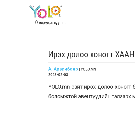
Өсвөр үе, залууст ...
Ирэх долоо хоногт ХААНА
А. Арвинбаяр
| YOLO.MN
2023-02-03
YOLO.mn сайт ирэх долоо хоногт б
боломжтой эвентүүдийн талаарх м