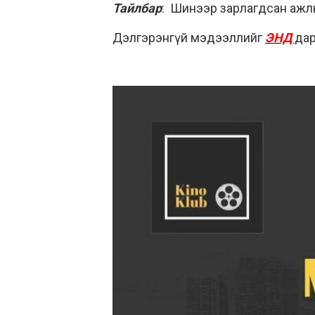
Тайлбар
: Шинээр зарлагдсан ажлы
Дэлгэрэнгүй мэдээллийг
ЭНД
дар