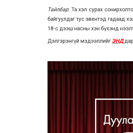
Тайлбар
: Та хэл сурах сонирхолто
байгуулдаг тус эвентэд гадаад хэ
18-с дээш насны хэн бүхэнд нээлт
Дэлгэрэнгүй мэдээллийг
ЭНД
дар