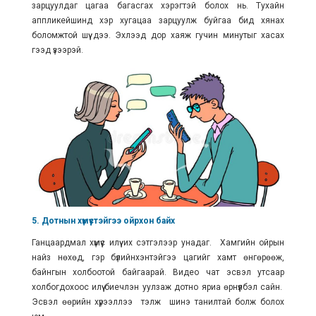
зарцуулдаг цагаа багасгах хэрэгтэй болох нь. Тухайн
аппликейшинд хэр хугацаа зарцуулж буйгаа бид хянах
боломжтой шүү дээ. Эхлээд дор хаяж гучин минутыг хасах
гээд үзээрэй.
5. Дотнын хүмүүстэйгээ ойрхон байх
Ганцаардмал хүмүүс илүү их сэтгэлээр унадаг. Хамгийн ойрын
найз нөхөд, гэр бүлийнхэнтэйгээ цагийг хамт өнгөрөөж,
байнгын холбоотой байгаарай. Видео чат эсвэл утсаар
холбогдохоос илүү биечлэн уулзаж дотно яриа өрнүүлбэл сайн.
Эсвэл өөрийн хүрээллээ тэлж шинэ танилтай болж болох