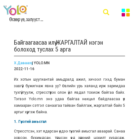
Өсвөр үе, залууст ...
Байгаагаасаа илүү ЖАРГАЛТАЙ нэгэн
болоход туслах 5 арга
Х.Даваахүү
| YOLO.MN
2022-11-16
Их хотын шуугиантай амьдралд ажил, хичээл гээд буман
завгүй бужигнаж явна уу? Өвлийн урь хаяанд ирж заримдаа
тухгүйтуулж, стресстүүлэх олон үйл явдал тохиож байгаа байх.
Тэгвэл Yolo.mn энэ удаа байгаа нөхцөл байдлаасаа үл
хамааран сэтгэл санаагаа тайван байлгаж, жаргалтай байх 5
аргыг хүргэж байна.
1. Гүнзгий амьсгал
Стресстсэн, хэт ядарсан үедээ гүнзгий амьсгал аваарай. Санаа
зовсон, бухимдсан, түгшсэн үед зүрхний цохилт хурдсаж,