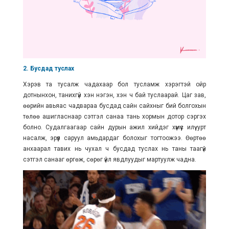
2. Бусдад туслах
Хэрэв та тусалж чадахаар бол тусламж хэрэгтэй ойр
дотнынхон, танихгүй хэн нэгэн, хэн ч бай туслаарай. Цаг зав,
өөрийн авьяас чадвараа бусдад сайн сайхныг бий болгохын
төлөө ашигласнаар сэтгэл санаа тань хормын дотор сэргэх
болно. Судалгаагаар сайн дурын ажил хийдэг хүмүүс илүү урт
насалж, эрүүл саруул амьдардаг болохыг тогтоожээ. Өөртөө
анхаарал тавих нь чухал ч бусдад туслах нь таны таагүй
сэтгэл санааг өргөж, сөрөг үйл явдлуудыг мартуулж чадна.