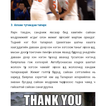
3. Алхам тутамдаа таларх
Яарч тэвдэн, сандчиж явсаар бид хамгийн сайхан
мэдрэмжийг өгдөг олон жижиг зүйлсийг мартаж орхидог.
Тэдний нэг бол талархал. Цахилгаан шатны хаалга
хаагддагийн даваан дээр хэн нэгэн зогсоож таныг хүлээх үед,
мөсөн дээгүүр тонгочин пингүйн алхаж яваад бүдрээд унадгийн
даваан дээр хэн нэгэн түшээд авахад тусалсан нэгэнд
баярлалаа гэж хэлээрэй. Автобуснаасаа хоцрох шахтал
жолооч түр зогсон чамайг хүлээх үед жолоочид хандаж
талархаарай. Жижиг гэлтгүй бүгдэд, сайхан сэтгэлийнх нь
хариуд баярлах хэрэгтэй юм шүү. Талархал илэрхийлэх нь
зөвхөн бусдад сайхан мэдрэмж төрүүлэхээс гадна чамд ч
гайхалтай сайхан санагдуулна.