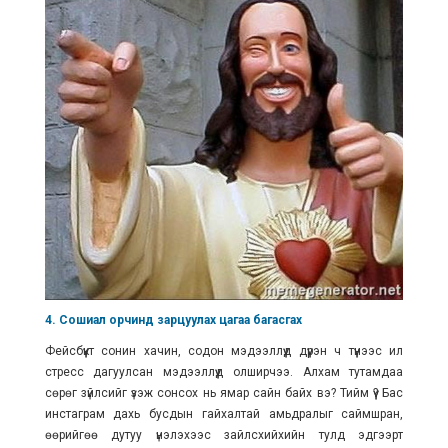
4. Сошиал орчинд зарцуулах цагаа багасгах
Фейсбүүкт сонин хачин, содон мэдээллүүд дүүрэн ч түүнээс илүү
стресс дагуулсан мэдээллүүд олширчээ. Алхам тутамдаа
сөрөг зүйлсийг үзэж сонсох нь ямар сайн байх вэ? Тийм үү? Бас
инстаграм дахь бусдын гайхалтай амьдралыг саймшран,
өөрийгөө дутуу үнэлэхээс зайлсхийхийн тулд эдгээрт