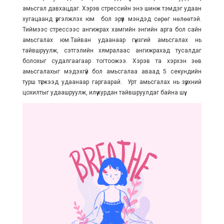
амьсгал давхацдаг. Хэрэв стрессийн энэ шинж тэмдэг удаан
хугацаанд үргэлжлэх юм бол эрүүл мэндэд сөрөг нөлөөтэй.
Тиймээс стрессээс ангижрах хамгийн энгийн арга бол сайн
амьсгалах юм.Тайван удаанаар гүнзгий амьсгалах нь
тайвшруулж, сэтгэлийн хямралаас ангижрахад тусалдаг
болохыг судалгаагаар тогтоожээ. Хэрэв та хэрхэн зөв
амьсгалахыг мэдэхгүй бол амьсгалаа аваад 5 секундийн
турш түгжээд удаанаар гаргаарай. Урт амьсгалах нь зүрхний
цохилтыг удаашруулж, илүү хурдан тайвшруулдаг байна шүү.