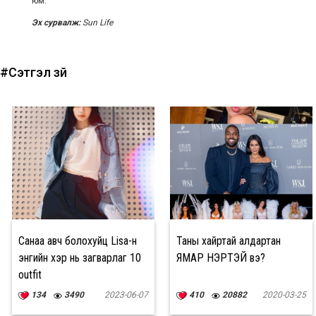
юм.
Эх сурвалж:
Sun Life
#Сэтгэл зүй
Санаа авч болохуйц Lisa-н
Таны хайртай алдартан
энгийн хэр нь загварлаг 10
ЯМАР ҮНЭРТЭЙ вэ?
outfit
134
3490
2023-06-07
410
20882
2020-03-25