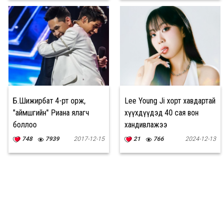
Б.Шижирбат 4-рт орж,
Lee Young Ji хорт хавдартай
"аймшгийн" Риана ялагч
хүүхдүүдэд 40 сая вон
боллоо
хандивлажээ
748
7939
2017-12-15
21
766
2024-12-13