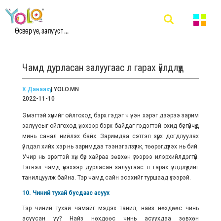
Өсвөр үе, залууст ...
Чамд дурласан залуугаас л гарах үйлдлүүд
Х.Даваахүү
| YOLO.MN
2022-11-10
Эмэгтэй хүнийг ойлгоход бэрх гэдэг ч үнэн хэрэг дээрээ зарим
залуусыг ойлгоход үнэхээр бэрх байдаг гэдэгтэй охид бүсгүйчүүд
минь санал нийлэх байх. Заримдаа сэтгэл зүрх догдлуулах
үйлдэл хийх хэр нь заримдаа тээнэгэлзүүлж, төөрөгдүүлэх нь бий.
Учир нь эрэгтэй хүн бүр хайраа зөвхөн үгээрээ илэрхийлдэггүй.
Тэгвэл чамд үнэхээр дурласан залуугаас л гарах үйлдлүүдийг
танилцуулж байна. Тэр чамд сайн эсэхийг туршаад үзээрэй.
10. Чиний тухай бусдаас асуух
Тэр чиний тухай чамайг мэдэх танил, найз нөхдөөс чинь
асуусан уу? Найз нөхдөөс чинь асуухдаа зөвхөн