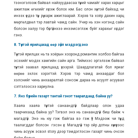
тээнэгэлзэж байвал найзуудаасаа түүний чамайг харах харцыг
ажиглаж өгөхийг хүсэж болох юм. Бас олон хүнтэй байхад чи
инээх үедээ түүн рүү харж ажиглаарай. Хэрэв та хоёр дахин харц
мөргөлдвөл тэр лавтай чамд сайн. Учир нь хэн нэгэнд сайн
болсон залуу тэр бүсгүйнхээ инээмсэглэж буйг харахыг хүсдэг
гэнэ.
8. Түүнтэй ярилцахад өөр зүйл мэдрэгдэнэ
Түүнтэй ярилцах нь та хоёрын хооронд романтик холбоо байгаа
эсэхийг мэдэх хамгийн сайн арга. Тиймээс эргэлзэж байвал
түүнтэй заавал ярилцаад үзээрэй. Шаардлагатай бол яриаг
өөрөө эхлэх хэрэгтэй. Хэрэв тэр чамд анхаардаг бол
хэлснийг чинь анхааралтай сонсож дараа нь асуулт асуувал
сэтгэлээсээ хариулна.
7. Янз бүрийн газарт тантай гэнэт тааралдаад байна уу?
Хааяа хааяа түүнтэй санаандгүй байдлаар олон удаа
таарчихаад байна уу? Тэгвэл энэ нь санаандгүй биш байж ч
магадгүй. Энэ нь юу гэж байгаа вэ гэж үү? Мэдээж чи түүнд
таалагддаг болсон гэсэн үг. Магадгүй тэр ойр дотны хүмүүсээс
чинь асууж эсвэл story дээр тэмдэглэсэн газарт чинь очсон