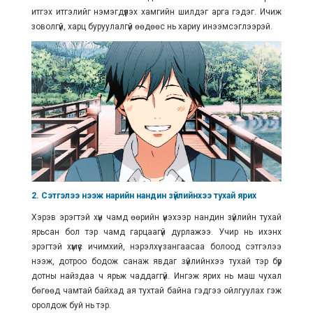
итгэх итгэлийг нэмэгдүүлэх хамгийн шилдэг арга гэдэг. Ичиж
зоволгүй, харц буруулалгүй өөдөөс нь хариу инээмсэглээрэй.
2. Сэтгэлээ нээж нарийн нандин зүйлийнхээ тухай ярих
Хэрэв эрэгтэй хүн чамд өөрийн үнэхээр нандин зүйлийн тухай
ярьсан бол тэр чамд гарцаагүй дурлажээ. Учир нь ихэнх
эрэгтэй хүмүүс ичимхий, нэрэлхүү зангаасаа болоод сэтгэлээ
нээж, дотроо бодож санаж явдаг зүйлийнхээ тухай тэр бүр
дотны найздаа ч ярьж чаддаггүй. Ингэж ярих нь маш чухал
бөгөөд чамтай байхад ая тухтай байна гэдгээ ойлгуулах гэж
оролдож буй нь тэр.