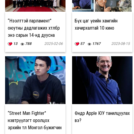
“Нээлттэй парламент”
Бүх цаг үеийн хамгийн
оюутны дадлагажих хөтөлбөр
хачирхалтай 10 кино
энэ сарын 14-нд дуусна
13
788
2025-02-06
57
1767
2023-08-15
“Street Man Fighter"
Өнөөдөр Apple ЮУ танилцуулах
нэвтрүүлэгт оролцох
вэ?
эрхийн төлөө Монгол бүжигчин