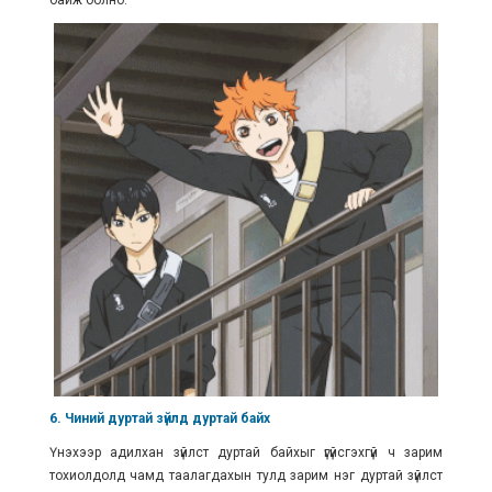
байж болно.
6. Чиний дуртай зүйлд дуртай байх
Үнэхээр адилхан зүйлст дуртай байхыг үгүйсгэхгүй ч зарим
тохиолдолд чамд таалагдахын тулд зарим нэг дуртай зүйлст