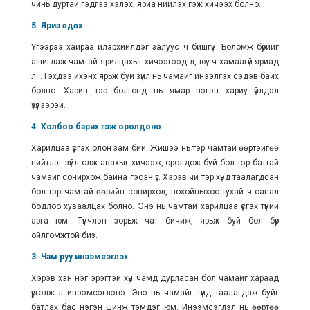
чинь дуртай гэдгээ хэлэх, яриа нийлэх гэж хичээх болно.
5. Яриа өдөх
Үгээрээ хайраа илэрхийлдэг залуус ч бишгүй. Боломж бүрийг
ашиглаж чамтай ярилцахыг хичээгээд л, юу ч хамаагүй яриад
л... Гэхдээ ихэнх ярьж буй зүйл нь чамайг инээлгэх сэдэв байх
болно. Харин тэр болгонд нь ямар нэгэн хариу үйлдэл
үзүүлээрэй.
4. Холбоо барих гэж оролдоно
Харилцаа үүсгэх олон зам бий. Жишээ нь тэр чамтай өөртэйгөө
нийтлэг зүйл олж авахыг хичээж, оролдож буй бол тэр баттай
чамайг сонирхож байна гэсэн үг. Хэрэв чи тэр хүнд таалагдсан
бол тэр чамтай өөрийн сонирхол, нохойныхоо тухай ч санал
бодлоо хуваалцах болно. Энэ нь чамтай харилцаа үүсгэх түүний
арга юм. Түүнчлэн зорьж чат бичиж, ярьж буй бол бүр
ойлгомжтой биз.
3. Чам руу инээмсэглэх
Хэрэв хэн нэг эрэгтэй хүн чамд дурласан бол чамайг хараад
үргэлж л инээмсэглэнэ. Энэ нь чамайг түүнд таалагдаж буйг
батлах бас нэгэн шинж тэмдэг юм. Инээмсэглэл нь өөртөө