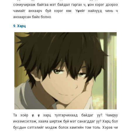
сониучирхаж байгаа мэт байдал гаргах ч, үнэн хэрэг дээрээ
чамайг анхаарч буй хэрэг юм. Үүнийг найзууд чинь ч
анзаарсан байх болно.
9. Харц
Та хоёр үе үе харц тулгарчихаад байдаг уу? Чамруу
инээмсэглэж, хааяа ширтэж буй мэт санагддаг уу? Харц бол
бусдын сэтгэлийг мэдэж болох хамгийн том толь. Хэрэв чи