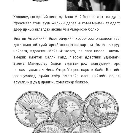
Холливудын эртний кино од Анна Мэй Вонг анхны гол дүрээ
бүтээснээс хойш зуун жилийн дараа АНУ-ын мөнгөн тэмдэгт
дээр дүр нь хэвлэгдэх анхны Ази Америк хүн болно.
Энэ нь Америкийн Эмэгтэйчүүдийн хорооноос онцолсон тав
дахь эмэгтэй хүний дүртэй зоосны загвар юм. Өмнө нь яруу
найрагч, идэвхтэн Майя Анжелоу, сансарт ниссэн анхны
америк эмэгтэй Салли Райд, Чероки үндэстний удирдагч
Вилма Манкиллер болон эмэгтэйчүүдэд сонгуулийн эрх
олгохыг дэмжигч Нина Отеро-Уоррен нарынх байв. Вонгийг
оролцуулаад сүүлийн хоёр эмэгтэйг олон нийтийн санал
асуулгын үр дүнд дүрийг нь хэвлэхээр болжээ.