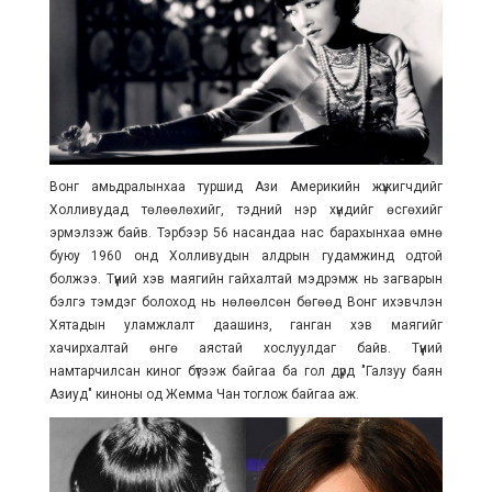
Вонг амьдралынхаа туршид Ази Америкийн жүжигчдийг
Холливудад төлөөлөхийг, тэдний нэр хүндийг өсгөхийг
эрмэлзэж байв. Тэрбээр 56 насандаа нас барахынхаа өмнө
буюу 1960 онд Холливудын алдрын гудамжинд одтой
болжээ. Түүний хэв маягийн гайхалтай мэдрэмж нь загварын
бэлгэ тэмдэг болоход нь нөлөөлсөн бөгөөд Вонг ихэвчлэн
Хятадын уламжлалт даашинз, ганган хэв маягийг
хачирхалтай өнгө аястай хослуулдаг байв. Түүний
намтарчилсан киног бүтээж байгаа ба гол дүрд "Галзуу баян
Азиуд" киноны од Жемма Чан тоглож байгаа аж.