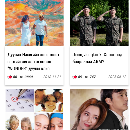
Дуучин Накигийн үзэсгэлэнт
Jimin, Jungkook: Хүлээсэнд
гэргийтэйгээ тоглосон
баярлалаа ARMY
“WONDER” дууны клип
цацагдлаа
86
3860
2018-11-21
89
747
2025-06-12