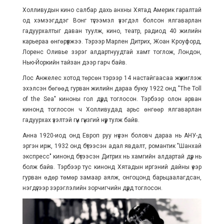
Холливудын кино салбар дахь анхны Хятад Америк гаралтай
од хэмээгддэг Вонг түгээмэл үзэгдэл болсон ялгаварлан
гадуурхалтыг даван туулж, кино, театр, радиод 40 жилийн
карьераа өнгөрүүлжээ. Тэрээр Марлен Дитрих, Жоан Кроуфорд,
Лоренс Оливье зэрэг алдартнуудтай хамт тоглож, Лондон,
Нью-Йоркийн тайзан дээр гарч байв.
Лос Анжелес хотод төрсөн тэрээр 14 настайгаасаа жүжиглэж
эхэлсэн бөгөөд гурван жилийн дараа буюу 1922 онд "The Toll
of the Sea" киноны гол дүрд тоглосон. Тэрбээр олон арван
кинонд тоглосон ч Холливудад арьс өнгөөр ялгаварлан
гадуурхах үзэлтэй гүн гүнзгий нүүр тулж байв.
Анна 1920-иод онд Европ руу нүүсэн боловч дараа нь АНУ-д
эргэн ирж, 1932 онд бүтээсэн адал явдалт, романтик "Шанхай
экспресс" кинонд бүтээсэн Дитрих нь хамгийн алдартай дүр нь
болж байв. Тэрбээр тус кинонд Хятадын иргэний дайны үеэр
гурван өдөр төмөр замаар аялж, онгоцонд барьцаалагдсан,
нэгдүгээр зэрэглэлийн зорчигчийн дүрд тоглосон.