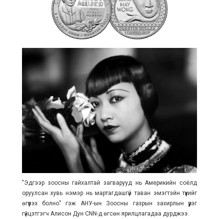
"Эдгээр зоосны гайхалтай загварууд нь Америкийн соёлд
оруулсан хувь нэмэр нь мартагдашгүй таван эмэгтэйн түүхийг
өгүүлэх болно" гэж АНУ-ын Зоосны газрын захирлын үүрэг
гүйцэтгэгч Алисон Дун CNN-д өгсөн ярилцлагадаа дурджээ.