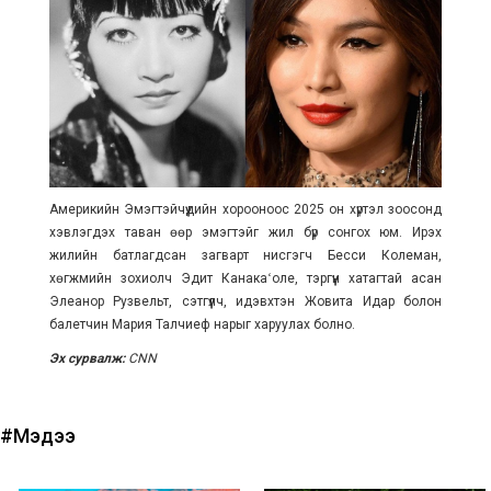
Америкийн Эмэгтэйчүүдийн хорооноос 2025 он хүртэл зоосонд
хэвлэгдэх таван өөр эмэгтэйг жил бүр сонгох юм. Ирэх
жилийн батлагдсан загварт нисгэгч Бесси Колеман,
хөгжмийн зохиолч Эдит Канакаʻоле, тэргүүн хатагтай асан
Элеанор Рузвельт, сэтгүүлч, идэвхтэн Жовита Идар болон
балетчин Мария Талчиеф нарыг харуулах болно.
Эх сурвалж:
CNN
#Мэдээ