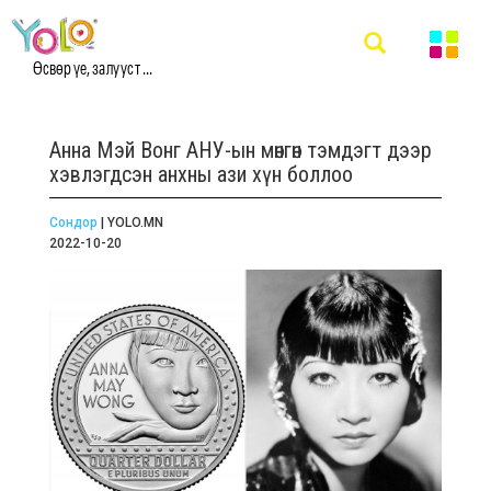
Өсвөр үе, залууст ...
Анна Мэй Вонг АНУ-ын мөнгөн тэмдэгт дээр
хэвлэгдсэн анхны ази хүн боллоо
Сондор
| YOLO.MN
2022-10-20