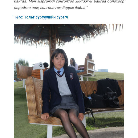
байгаа. Мөн мэргэжил сонголтоо хийгээгүй байгаа болохоор
өөрийгөө олж, сонгоно гэж бодож байна."
Төгс: Тольт сургуулийн сурагч