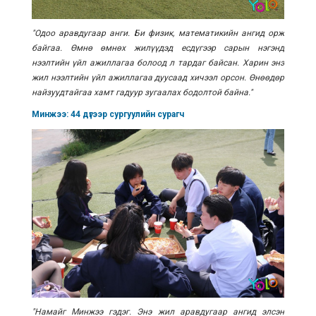
"Одоо аравдугаар анги. Би физик, математикийн ангид орж
байгаа. Өмнө өмнөх жилүүдэд есдүгээр сарын нэгэнд
нээлтийн үйл ажиллагаа болоод л тардаг байсан. Харин энэ
жил нээлтийн үйл ажиллагаа дуусаад хичээл орсон. Өнөөдөр
найзуудтайгаа хамт гадуур зугаалах бодолтой байна."
Минжээ: 44 дүгээр сургуулийн сурагч
"Намайг Минжээ гэдэг. Энэ жил аравдугаар ангид элсэн