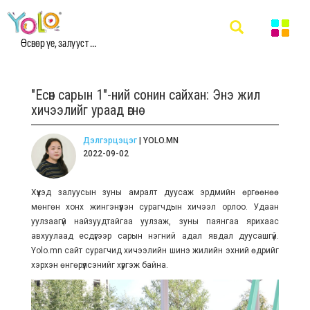
Өсвөр үе, залууст ...
"Есөн сарын 1"-ний сонин сайхан: Энэ жил
хичээлийг ураад өгнө
Дэлгэрцэцэг
| YOLO.MN
2022-09-02
Хүүхэд залуусын зуны амралт дуусаж эрдмийн өргөөнөө
мөнгөн хонх жингэнүүлэн сурагчдын хичээл орлоо. Удаан
уулзаагүй найзуудтайгаа уулзаж, зуны паянгаа ярихаас
авхуулаад есдүгээр сарын нэгний адал явдал дуусашгүй.
Yolo.mn сайт сурагчид хичээлийн шинэ жилийн эхний өдрийг
хэрхэн өнгөрүүлсэнийг хүргэж байна.