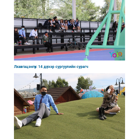
Лхавгацэнгүүн: 14 дүгээр сургуулийн сурагч