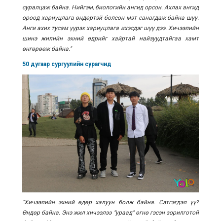
суралцаж байна. Нийгэм, биологийн ангид орсон. Ахлах ангид
ороод хариуцлага өндөртэй болсон мэт санагдаж байна шүү.
Анги ахих тусам үүрэх хариуцлага ихэсдэг шүү дээ. Хичээлийн
шинэ жилийн эхний өдрийг хайртай найзуудтайгаа хамт
өнгөрөөж байна."
50 дугаар сургуулийн сурагчид
"Хичээлийн эхний өдөр халуун болж байна. Сэтгэгдэл үү?
Өндөр байна. Энэ жил хичээлээ “ураад” өгнө гэсэн зорилготой