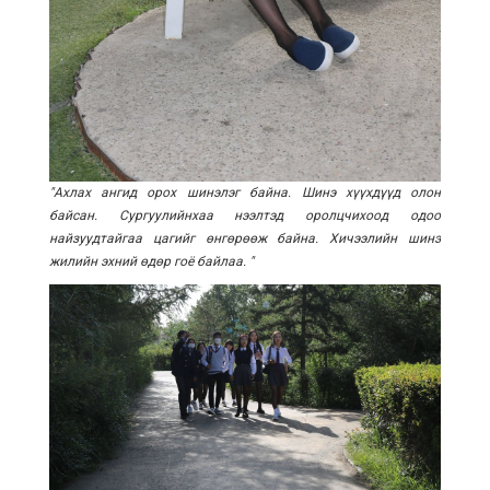
"Ахлах ангид орох шинэлэг байна. Шинэ хүүхдүүд олон
байсан. Сургуулийнхаа нээлтэд оролцчихоод одоо
найзуудтайгаа цагийг өнгөрөөж байна. Хичээлийн шинэ
жилийн эхний өдөр гоё байлаа. "