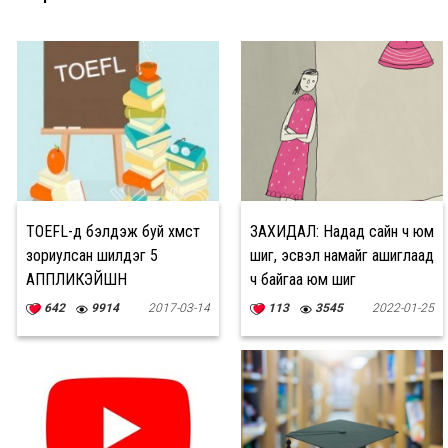
TOEFL-д бэлдэж буй хүмүүст
ЗАХИДАЛ: Надад сайн ч юм
зориулсан шилдэг 5
шиг, эсвэл намайг ашиглаад
АППЛИКЭЙШН
ч байгаа юм шиг
642
9914
2017-03-14
113
3545
2022-01-25