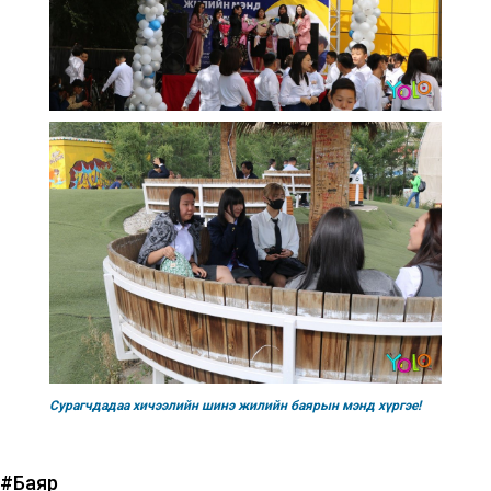
Сурагчдадаа хичээлийн шинэ жилийн баярын мэнд хүргэе!
#Баяр