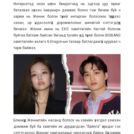
Интернэтэд олон шүтэн бишрэгчид нь эдгээр цуу яриаг
баталвал хүлээн зөвшөөрч дэмжих болно гэж бичиж буй ч
зарим нь Женни болон түүний өнгөрсөн болзооны түүхүүдээс
сөхөн, ор үндэслэлгүй доромжлолын шинжтэй сэтгэгдлүүд
бичжээ. Женни өмнө нь EXO хамтлагийн Kai-тай болзож
буйгаа батлаж байсан бөгөөд тухайн үед түүний болон BIGBANG
хамтлагийн ахлагч G-Dragon-ын талаар батлагдаагүй цуурхал ч
тарж байжээ.
Блинкүүд Женнигийн насанд болзох нь хэвийн үзэгдэл хэмээн
дэмжиж буй ба хамгийн их дурдагдсан "байнга" үерхдэг гэх
сэтгэгдлээс Женниг хамгаалахыг оролдсоор байна. Бүр зарим