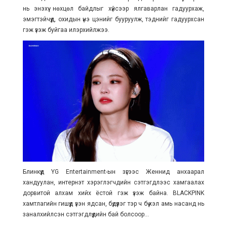
нь энэхүү нөхцөл байдлыг хүйсээр ялгаварлан гадуурхаж,
эмэгтэйчүүд, охидын үнэ цэнийг бууруулж, тэднийг гадуурхсан
гэж үзэж буйгаа илэрхийлжээ.
Блинкүүд YG Entertainment-ын зүгээс Женнид анхаарал
хандуулан, интернэт хэрэглэгчдийн сэтгэгдлээс хамгаалах
дорвитой алхам хийх ёстой гэж үзэж байна. BLACKPINK
хамтлагийн гишүүд үзэн ядсан, бүдүүлэг тэр ч бүү хэл амь насанд нь
заналхийлсэн сэтгэгдлүүдийн бай болсоор...