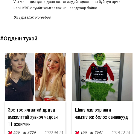
V ч мөн адил үзэн ядсан сэтгэгдлүүдийг хүлээн авч буй тул арми
нар HYBE-с түүнийг хамгаалахыг шаардсаар байна.
Эх сурвалж:
Koreaboo
#Оддын тухай
Эрс тэс ялгаатай дүрүүдэд
Шинэ жилээр анги
амжилттай хувирч чадсан
чимэглэж болох санаанууд
11 жүжигчин
229
6779
2022-06-13
100
7941
2018-12-14