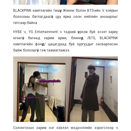
BLACKPINK хамтлагийн гишүүн Женни болон BTS-ийн V хоёрын
болзооны батлагдаагүй цуу яриа олон нийтийн анхаарлыг
татсаар байна.
HYBE ч, YG Entertainment ч тэдний үерхэж буй эсэхт хариу
өгөөгүй бөгөөд зарим арми, блинкүүд /BTS, BLACKPINK
хамтлагийн фэнүүд/ цацагдаад буй зургуудыг засварласан
байж болзошгүй гэж таамаглажээ.
Солонгосын зарим нэг хэвлэл мэдээллийн хэрэгслээр ч