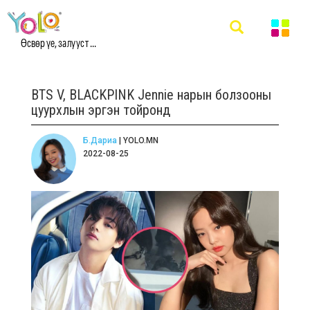
Өсвөр үе, залууст ...
BTS V, BLACKPINK Jennie нарын болзооны
цуурхлын эргэн тойронд
Б.Дариа
| YOLO.MN
2022-08-25