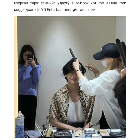
цуурхал тарж тэднийг удахгүй Нью-Йорк хот руу аялна гэж
мэдэгдсэнийг YG Entertainment үгүйсгэсэн юм.