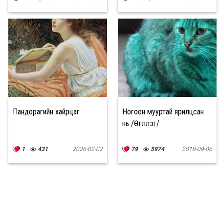
Пандорагийн хайрцаг
Ногоон мууртай ярилцсан
нь /Өгүүллэг/
1
431
2026-02-02
79
5974
2018-09-06