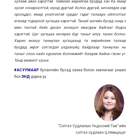
хүлээж авах хэрэгтэй. Тиймээс өөрийгөө бусдад хэн бэ, ямар
хүсэл сонирхолтой, юунд дуртай болон дургүй, хичээлдээ хэр
оролцдог, ямар үнэлгээтэй сурдаг гэдэг талаарх ойлголтыг
өгөхөд тодорхой хугацаа хэрэгтэй. Танай ангийн бусад охид ч
мөн тантай байх дасан зохицол явагдаж байгааг бодох
хэрэгтэй. Цаг хугацаа өнгөрөх бүр таныг илүү таних болно.
Харин энэхүү таниулах хугацаанд та өөрийнхөө талаар
бусдад эерэг сэтгэгдэл үлдээхүйц байдлаар таниулах нь
таныг олон найз хүрээлэх боломжийг бэлдэж байна гэсэн үг.
Танд амжилт хүсье.
#АСУУМААР
булангийн бусад захиа болон зөвлөгөөг унших
бол
ЭНД
дарна уу.
“Сэтгэл Судлалын Үндэсний Төв”-ийн
сэтгэл судлаач Ц.Нямцэцэг