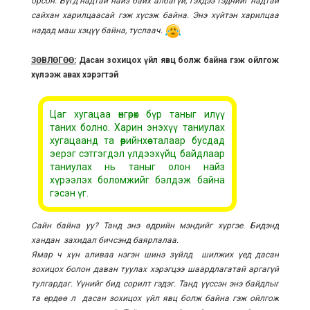
орсон. Бүгд надтай найз байх албагүй, гэхдээ тэднийг надтай
сайхан харилцаасай гэж хүсэж байна. Энэ хүйтэн харилцаа
надад маш хэцүү байна, туслаач.
ЗӨВЛӨГӨӨ:
Дасан зохицох үйл явц болж байна гэж ойлгож
хүлээж авах хэрэгтэй
Цаг хугацаа өнгөрөх бүр таныг илүү
таних болно. Харин энэхүү таниулах
хугацаанд та өөрийнхөө талаар бусдад
эерэг сэтгэгдэл үлдээхүйц байдлаар
таниулах нь таныг олон найз
хүрээлэх боломжийг бэлдэж байна
гэсэн үг.
Сайн байна уу? Танд энэ өдрийн мэндийг хүргэе. Бидэнд
хандан захидал бичсэнд баярлалаа.
Ямар ч хүн аливаа нэгэн шинэ зүйлд шилжих үед дасан
зохицох болон даван туулах хэрэгцээ шаардлагатай аргагүй
тулгардаг. Үүнийг бид сорилт гэдэг. Танд үүссэн энэ байдлыг
та ердөө л дасан зохицох үйл явц болж байна гэж ойлгож