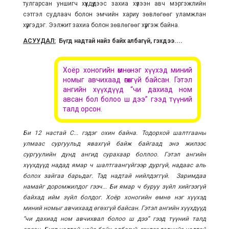
тулгарсан уншигч хүүхдүүдээс захиа хүлээн авч мэргэжлийн
сэтгэл судлаач болон эмчийн хариу зөвлөгөөг уламжлан
хүргэдэг. Ээлжит захиа болон зөвлөгөөг хүргэж байна.
АСУУДАЛ:
Бүгд надтай найз байх албагүй, гэхдээ....
Хоёр хоногийн өмнө нэг хүүхэд миний
номыг авчихаад өгөхгүй байсан. Гэтэл
ангийн хүүхдүүд “чи дахиад ном
авсан бол болоо ш дээ” гээд түүний
талд орсон.
Би 12 настай С... гэдэг охин байна. Тодорхой шалтгааны
улмаас сургуульд явахгүй байж байгаад энэ жилээс
сургуулийн дунд ангид сурахаар боллоо. Гэтэл ангийн
хүүхдүүд надад ямар ч шалтгаангүйгээр дургүй, надаас аль
болох зайгаа барьдаг. Тэд надтай нийлдэггүй. Заримдаа
намайг доромжилдог гээч... Би ямар ч буруу зүйл хийгээгүй
байхад ийм зүйл болдог. Хоёр хоногийн өмнө нэг хүүхэд
миний номыг авчихаад өгөхгүй байсан. Гэтэл ангийн хүүхдүүд
“чи дахиад ном авчихвал болоо ш дээ” гээд түүний талд