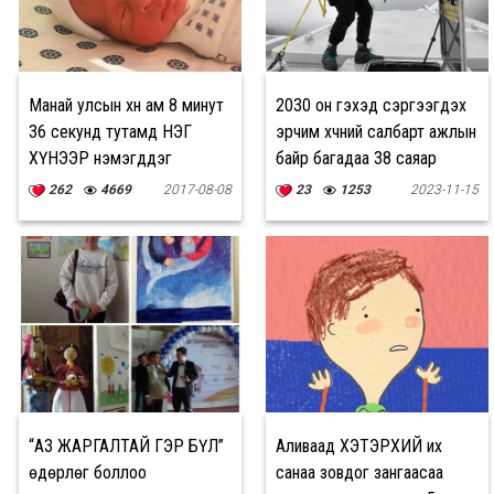
Манай улсын хүн ам 8 минут
2030 он гэхэд сэргээгдэх
36 секунд тутамд НЭГ
эрчим хүчний салбарт ажлын
ХҮНЭЭР нэмэгддэг
байр багадаа 38 саяар
нэмэгдэнэ
262
4669
2017-08-08
23
1253
2023-11-15
“АЗ ЖАРГАЛТАЙ ГЭР БҮЛ”
Аливаад ХЭТЭРХИЙ их
өдөрлөг боллоо
санаа зовдог зангаасаа