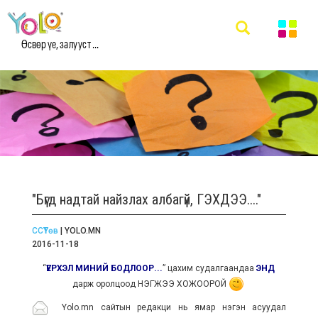
Өсвөр үе, залууст ...
"Бүгд надтай найзлах албагүй, ГЭХДЭЭ...."
ССҮТөв
| YOLO.MN
2016-11-18
“
ҮЕРХЭЛ МИНИЙ БОДЛООР...
” цахим судалгаандаа
ЭНД
дарж оролцоод НЭГЖЭЭ ХОЖООРОЙ
Yolo.mn сайтын редакци нь ямар нэгэн асуудал