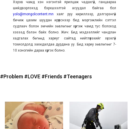
Хэрэв чамд хэн нэгэнтэй ярилцаж чадахгүй, ганцаараа
шийдвэрлэхэд бэрхшээлтэй асуудал байгаа бол
yolo@mongolcontent.mn
хаяг руу кириллээр, дэлгэрэнгүй
бичиж цахим шуудан ирүүлснээр бид мэргэжлийн сэтгэл
судлаач болон эмчийн зөвлөгөөг хүргэж чамд тус болоход
хэзээд бэлэн байх болно. Жич: Бид мэдээллийг чандлан
хадгалах бөгөөд хариуг сайтад нийтлүүлэхийг хүсэхгүй
тохиолдолд захидалдаа дурдана уу. Бид хариу зөвлөгөөг 7-
10 хоногийн дараа хүргэх болно.
#Problem
#LOVE
#Friends
#Teenagers