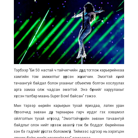
Тэрбээр "Би 50 настай ч тайчигчийн дүрд тоглож карьерийнхаа
хамгийн том амжилтыг үзүүлсэн жүжигчин. Эмэгтэй хүний
тачаангуй байдал болон ухааныг объектив болгон хослуулах
арга замаа олж чадсан эмэгтэй. Энэ бүхнийг харуулахыг
хүссэн талбар маань Super Bowl байсан" гэжээ.
Мөн тэрээр өөрийн карьерын тухай ярихдаа, латин уран
бүтээлчид зөвхөн дүр төрхөөрөө гарч ирдэг гэх хэвшмэл
ойлголтын тухай өгүүлээд "Эмэгтэйчүүдийн зөвхөн тачаангуй
байдлыг олон нийт хүлээж авахгүй гэж би боддог. Өөрийнхөө
хэн бэ гэдгийг үгүйсгэх боломжгүй. Тиймээс эдгээр нь зэрэгцэн
оршиж байж хүнийг илэрхийлдэг" хэмээжээ.