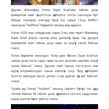
Дуучин Женнифер Лопез Super Bowl-ийн тайзан дээр
Шакиратай хамт гүйцэтгэсэн үзүүлбэртээ сэтгэл хангалуун бус
байдаг талаараа өчигдөр буюу 6-р сарын 14-нд Netflix-т
тавигдсан "Halftime" баримтат киноны үеэр ярьжээ.
Лопез 2020 оны хоёрдугаар сарын 2-ны ням гарагт Майамид
Super Bowl шоуны талаар илэн далангүй ярьж, тэр дундаа
Шакиратай хамт тайзан дээр гарах нь онцгүй санаа байсан
гэжээ.
Лопез баримтат кинондоо "Хоёр уран бүтээлч Super Bowl-ын
тайзан дээр нэгэн зэрэг гарах нь энэ дэлхийн хамгийн онцгүй
санаа байсан” гэжээ. Дуучин өөрт төрсөн сэтгэгдлээ ний
нуугүй илэрхийлэхдээ санаа зовохгүй гээд “Бид үзүүлбэрийн
бэлтгэл ажилдаа орсон цагаас л хар дарсан зүүд шиг байсан”
гэжээ.
Тухайн үед Лопез "Hustlers" кинонд тайчигч бүсгүйн гол дүрд
тоглож байсан ба тайзан дээр дүрийнхээ хэсгээс харуулахыг
зорьж шонтой бүжиг хийсэн гэжээ.