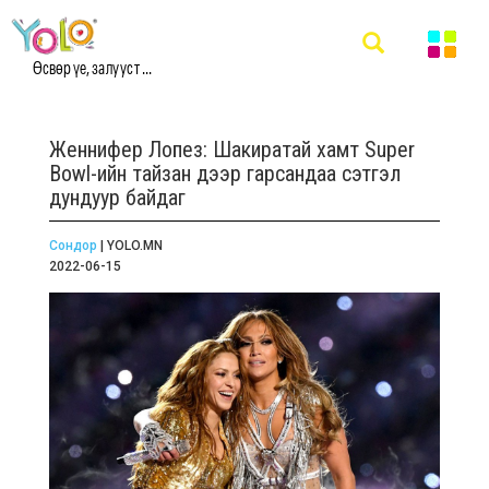
Өсвөр үе, залууст ...
Женнифер Лопез: Шакиратай хамт Super
Bowl-ийн тайзан дээр гарсандаа сэтгэл
дундуур байдаг
Сондор
| YOLO.MN
2022-06-15