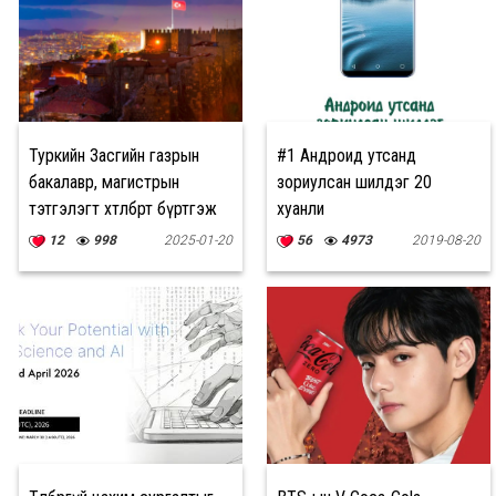
Туркийн Засгийн газрын
#1 Андроид утсанд
бакалавр, магистрын
зориулсан шилдэг 20
тэтгэлэгт хөтөлбөрт бүртгэж
хуанли
эхэлжээ
12
998
2025-01-20
56
4973
2019-08-20