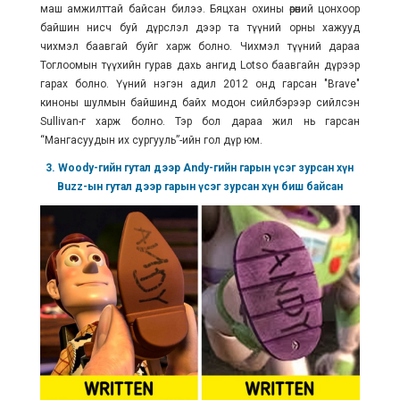
маш амжилттай байсан билээ. Бяцхан охины өрөөний цонхоор
байшин нисч буй дүрслэл дээр та түүний орны хажууд
чихмэл баавгай буйг харж болно. Чихмэл түүний дараа
Тоглоомын түүхийн гурав дахь ангид Lotso баавгайн дүрээр
гарах болно. Үүний нэгэн адил 2012 онд гарсан "Brave"
киноны шулмын байшинд байх модон сийлбэрээр сийлсэн
Sullivan-г харж болно. Тэр бол дараа жил нь гарсан
“Мангасуудын их сургууль”-ийн гол дүр юм.
3. Woody-гийн гутал дээр Andy-гийн гарын үсэг зурсан хүн
Buzz-ын гутал дээр гарын үсэг зурсан хүн биш байсан