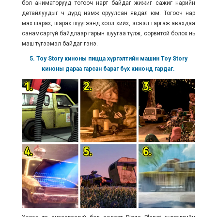
бол аниматорууд тогооч нарт байдаг жижиг сажиг нарийн
детайлуудыг ч дүрд нэмж оруулсан явдал юм. Тогооч нар
мах шарах, шарах шүүгээнд хоол хийх, эсвэл гаргаж авахдаа
санамсаргүй байдлаар гарын шуугаа түлж, сорвитой болох нь
маш түгээмэл байдаг гэнэ.
5. Toy Story киноны пицца хүргэлтийн машин Toy Story
киноны дараа гарсан бараг бүх кинонд гардаг.