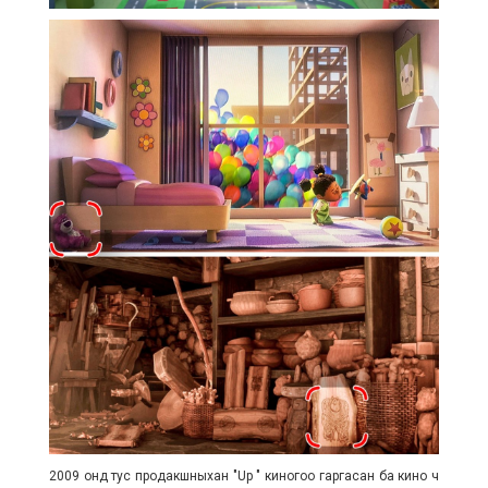
2009 онд тус продакшныхан "Up " киногоо гаргасан ба кино ч