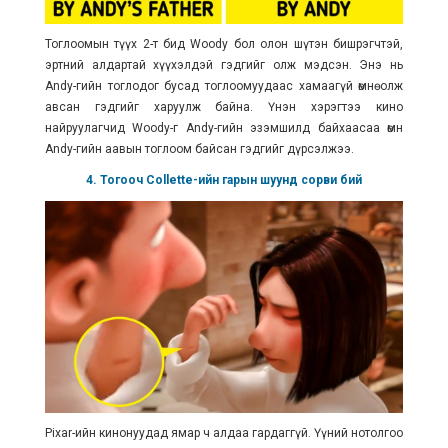
Тоглоомын түүх 2-т бид Woody бол олон шүтэн бишрэгчтэй,
эртний алдартай хүүхэлдэй гэдгийг олж мэдсэн. Энэ нь
Andy-гийн тоглодог бусад тоглоомуудаас хамаагүй өмнө олж
авсан гэдгийг харуулж байна. Үнэн хэрэгтээ кино
найруулагчид Woody-г Andy-гийн эзэмшилд байхаасаа өмнө
Andy-гийн аавын тоглоом байсан гэдгийг дүрсэлжээ.
4. Тогооч Collette-ийн гарын шуунд сорви бий
Pixar-ийн кинонуудад ямар ч алдаа гардаггүй. Үүний нотолгоо