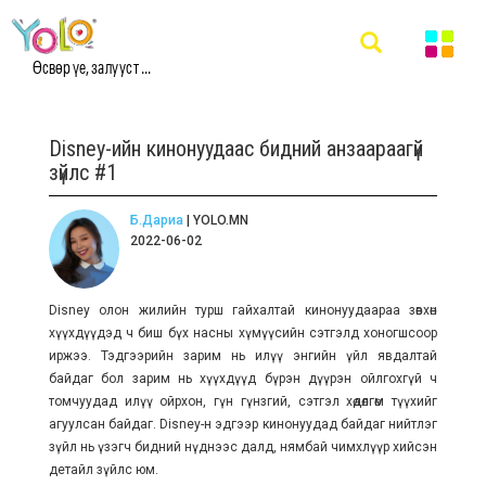
Өсвөр үе, залууст ...
Disney-ийн кинонуудаас бидний анзаараагүй
зүйлс #1
Б.Дариа
| YOLO.MN
2022-06-02
Disney олон жилийн турш гайхалтай кинонуудаараа зөвхөн
хүүхдүүдэд ч биш бүх насны хүмүүсийн сэтгэлд хоногшсоор
иржээ. Тэдгээрийн зарим нь илүү энгийн үйл явдалтай
байдаг бол зарим нь хүүхдүүд бүрэн дүүрэн ойлгохгүй ч
томчуудад илүү ойрхон, гүн гүнзгий, сэтгэл хөдөлгөм түүхийг
агуулсан байдаг. Disney-н эдгээр кинонуудад байдаг нийтлэг
зүйл нь үзэгч бидний нүднээс далд, нямбай чимхлүүр хийсэн
детайл зүйлс юм.