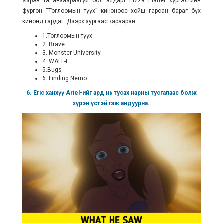
Хэрэв та анзаараагүй бол алдарт Pizza Planet хүргэлтийн
фургон “Тоглоомын түүх” киноноос хойш гарсан бараг бүх
кинонд гардаг. Дээрх зургаас хараарай.
1.Тоглоомын түүх
2. Brave
3. Monster University
4. WALL-E
5.Bugs
6. Finding Nemo
6. Eric ханхүү Ariel-ийг ард нь тусах нарны тусгалаас болж
хүрэн үстэй гэж андуурна.