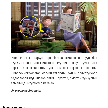
Pocahontas-ын баруун гарт байгаа шивээс нь нууц бас
нуугдмал биш. Энэ шивээс нь түүнийг Disney-н түүхэн дэх
цорын ганц шивээстэй гүнж болгосоноороо онцлог юм.
Шивээсийг Powhatan овгийн ахлагчийн охины бодит түүхээс
сэдэвлэсэн бөгөөд шивээс овгийн эрэгтэй, эмэгтэй хүмүүсийн
аль алинд нь түгээмэл байжээ.
Эх сурвалж:
Brightside
#Кино урлаг