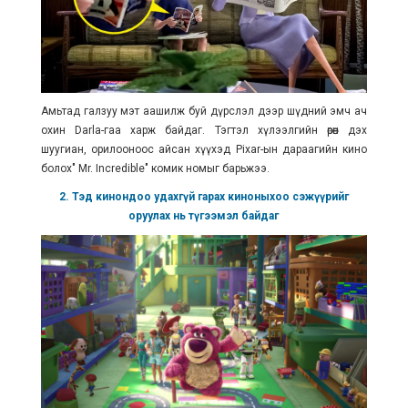
Амьтад галзуу мэт аашилж буй дүрслэл дээр шүдний эмч ач
охин Darla-гаа харж байдаг. Тэгтэл хүлээлгийн өрөөн дэх
шуугиан, орилооноос айсан хүүхэд Pixar-ын дараагийн кино
болох" Mr. Incredible" комик номыг барьжээ.
2. Тэд кинондоо удахгүй гарах киноныхоо сэжүүрийг
оруулах нь түгээмэл байдаг