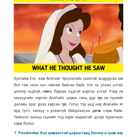
Хунтайж Eric яаж Ariel-ийг Урсулагийн охинтой андуурсан юм
бол гэж олон хүн гайхаж байсан байх. Нэг нь улаан үстэй,
цэнхэр нүдтэй, нөгөө нь бараан нүдтэй шаргал үстэй. Учир нь
ханхүүгийн харсан Ariel-ийн цорын ганц дүр төрх нь түүнийг
далайн эрэг дээр харсан төрх. Гэтэл тэр үед нар Ariel-ийн яг
ард тусч, ханхүү ч ухаангүй байдлаасаа дөнгөж сэрж байв.
Тиймээс ханхүү түүнийг тод харж чадаагүйг дээрх зурагнаас
харж болно.
7. Pocahontas бол шивээстэй цорын ганц Disney-н гүнж юм