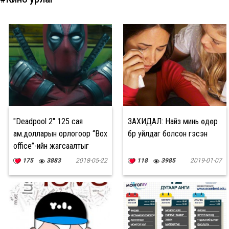
"Deadpool 2" 125 сая
ЗАХИДАЛ: Найз минь өдөр
ам.долларын орлогоор “Box
бүр уйлдаг болсон гэсэн
office”-ийн жагсаалтыг
тэргүүлэв
175
3883
2018-05-22
118
3985
2019-01-07