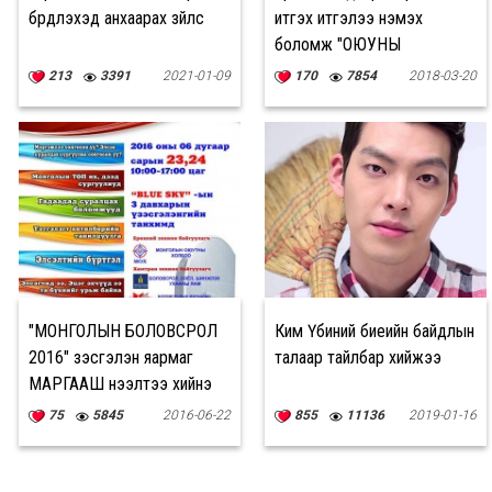
бүрдүүлэхэд анхаарах зүйлс
итгэх итгэлээ нэмэх
боломж "ОЮУНЫ
ДАВАЛГАА"
213
3391
2021-01-09
170
7854
2018-03-20
"МОНГОЛЫН БОЛОВСРОЛ
Ким Үбиний биеийн байдлын
2016" үзэсгэлэн яармаг
талаар тайлбар хийжээ
МАРГААШ нээлтээ хийнэ
75
5845
2016-06-22
855
11136
2019-01-16