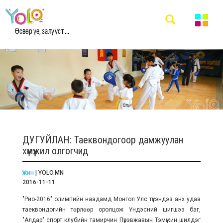
Өсвөр үе, залууст ...
ДУГУЙЛАН: Таеквондогоор дамжуулан
хүмүүжил олгогчид
Үжин
| YOLO.MN
2016-11-11
"Рио-2016" олимпийн наадамд Монгол Улс түүхэндээ анх удаа
таеквондогийн төрлөөр оролцож Үндэсний шигшээ баг,
"Алдар" спорт клубийн тамирчин Пүрэвжавын Тэмүүжин шилдэг