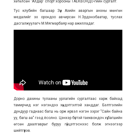
хөтөлсөн "Алдар" спорт хорооны ТАЕКВОНДО-гийн сургалт.
Тус клубийн багшаар Зүүн Азийн аваргын анхны мөнгөн
медалийг эх орондоо авчирсан Н.Эрдэнэбаатар, туслах
дасгалжуулагч М.Мягмарбаяр нар ажилладаг.
Дорно дахины тулааны урлагийн сургалтаас харж байхад
тамирчид нэг нэгэндээ хүндэтгэлтэй ханддаг. Бэлтгэлийн
дундуур гаднаас багш нь орж ирвэл нэгэн зэрэг "Сайн байна
уу, багш аа" гээд ёсолно. Цэнхэр бүстэй таеквондоч хүү багшийн
өгсөн даалгаврыг буруу гүйцэтгэснээс болж эгнээгээр
шийтгүүлэв.