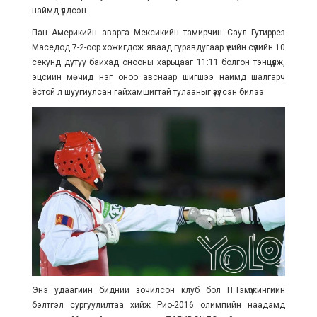
наймд үлдсэн.
Пан Америкийн аварга Мексикийн тамирчин Саул Гутиррез
Маседод 7-2-оор хожигдож яваад гуравдугаар үеийн сүүлийн 10
секунд дутуу байхад онооны харьцааг 11:11 болгон тэнцүүлж,
эцсийн мөчид нэг оноо авснаар шигшээ наймд шалгарч
ёстой л шуугиулсан гайхамшигтай тулааныг үзүүлсэн билээ.
Энэ удаагийн бидний зочилсон клуб бол П.Тэмүүжингийн
бэлтгэл сургуулилтаа хийж Рио-2016 олимпийн наадамд