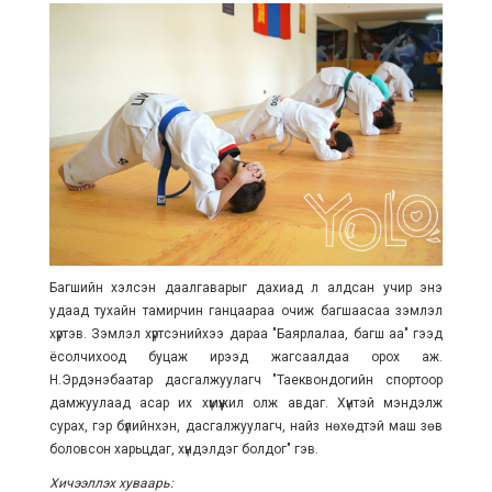
Багшийн хэлсэн даалгаварыг дахиад л алдсан учир энэ
удаад тухайн тамирчин ганцаараа очиж багшаасаа зэмлэл
хүртэв. Зэмлэл хүртсэнийхээ дараа "Баярлалаа, багш аа" гээд
ёсолчихоод буцаж ирээд жагсаалдаа орох аж.
Н.Эрдэнэбаатар дасгалжуулагч "Таеквондогийн спортоор
дамжуулаад асар их хүмүүжил олж авдаг. Хүнтэй мэндэлж
сурах, гэр бүлийнхэн, дасгалжуулагч, найз нөхөдтэй маш зөв
боловсон харьцдаг, хүндэлдэг болдог" гэв.
Хичээллэх хуваарь: