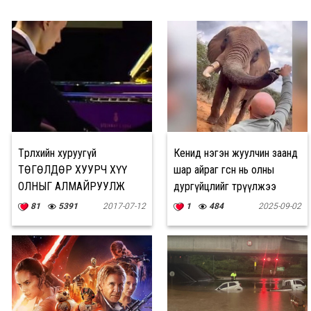
Төрөлхийн хуруугүй
Кенид нэгэн жуулчин заанд
ТӨГӨЛДӨР ХУУРЧ ХҮҮ
шар айраг өгсөн нь олны
ОЛНЫГ АЛМАЙРУУЛЖ
дургүйцлийг төрүүлжээ
байна
81
5391
2017-07-12
1
484
2025-09-02