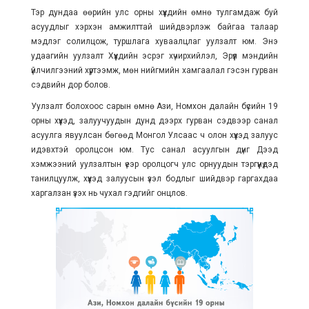
Тэр дундаа өөрийн улс орны хүүхдийн өмнө тулгамдаж буй
асуудлыг хэрхэн амжилттай шийдвэрлэж байгаа талаар
мэдлэг солилцож, туршлага хуваалцлаг уулзалт юм. Энэ
удаагийн уулзалт Хүүхдийн эсрэг хүчирхийлэл, Эрүүл мэндийн
үйлчилгээний хүртээмж, мөн нийгмийн хамгаалал гэсэн гурван
сэдвийн дор болов.
Уулзалт болохоос сарын өмнө Ази, Номхон далайн бүсийн 19
орны хүүхэд, залуучуудын дунд дээрх гурван сэдвээр санал
асуулга явуулсан бөгөөд Монгол Улсаас ч олон хүүхэд залуус
идэвхтэй оролцсон юм. Тус санал асуулгын дүнг Дээд
хэмжээний уулзалтын үеэр оролцогч улс орнуудын тэргүүнүдэд
танилцуулж, хүүхэд залуусын үзэл бодлыг шийдвэр гаргахдаа
харгалзан үзэх нь чухал гэдгийг онцлов.