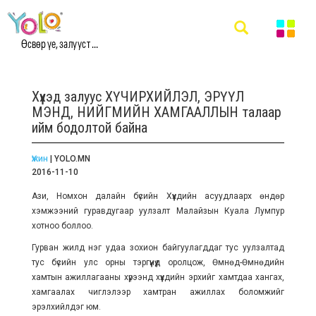
Өсвөр үе, залууст ...
Хүүхэд залуус ХҮЧИРХИЙЛЭЛ, ЭРҮҮЛ
МЭНД, НИЙГМИЙН ХАМГААЛЛЫН талаар
ийм бодолтой байна
Үжин
| YOLO.MN
2016-11-10
Ази, Номхон далайн бүсийн Хүүхдийн асуудлаарх өндөр
хэмжээний гуравдугаар уулзалт Малайзын Куала Лумпур
хотноо боллоо.
Гурван жилд нэг удаа зохион байгуулагддаг тус уулзалтад
тус бүсийн улс орны тэргүүнүүд оролцож, Өмнөд-Өмнөдийн
хамтын ажиллагааны хүрээнд хүүхдийн эрхийг хамтдаа хангах,
хамгаалах чиглэлээр хамтран ажиллах боломжийг
эрэлхийлдэг юм.