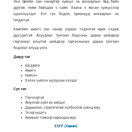
Энэ төрлийн зан чанартай хүмүүс нь анхаарлын төвд байх
дуртай, тийм байхдаа ч сайн. Хаана ч явсан хүмүүсээр
хүрээлүүлдэг. Хэт гүн бодол, ярианууд анхаарлыг нь
татдаггүй.
Хамгийн ажигч зан чанар учраас тэдэнтэй ярих сэдэв
дуусдаггүй. Асуудлыг тунгаан бодсоны дараа шийдвэр
гаргахаас илүүтэй шийдвэр гаргасныхаа дараа тунгаан
бодохыг илүүд үзнэ.
Давуу тал:
Шударга
Ажигч
Нийтэч
Хэлэх зүйлээ шулуухан хэлдэг
Сул тал:
Тэвчээргүй
Аюултай зүйл их хийдэг
Дараалал, стратегитай холбоотой зүйлд муу
Эсэргүүцэгч
Аливааг томоор харахдаа муу
ESFP (Хөгжөөгч)