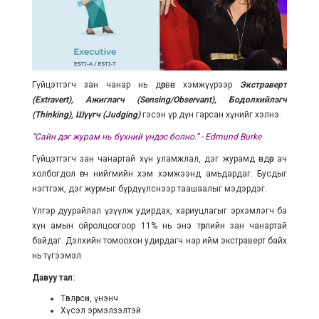
Гүйцэтгэгч зан чанар нь дөрвөн хэмжүүрээр
Экстраверт
(Extravert), Ажиглагч (Sensing/Observant), Бодолхийлэгч
(Thinking), Шүүгч (Judging)
гэсэн үр дүн гарсан хүнийг хэлнэ.
“Сайн дэг журам нь бүхний үндэс болно.” - Edmund Burke
Гүйцэтгэгч зан чанартай хүн уламжлал, дэг журамд өндөр ач
холбогдол өгч нийгмийн хэм хэмжээнд амьдардаг. Бусдыг
нэгтгэж, дэг журмыг бүрдүүлснээр таашаалыг мэдэрдэг.
Үлгэр дуурайлал үзүүлж удирдах, хариуцлагыг эрхэмлэгч ба
хүн амын ойролцоогоор 11% нь энэ төрлийн зан чанартай
байдаг. Дэлхийн томоохон удирдагч нар ийм экстраверт байх
нь түгээмэл.
Давуу тал:
Төвлөрсөн, үнэнч
Хүсэл эрмэлзэлтэй