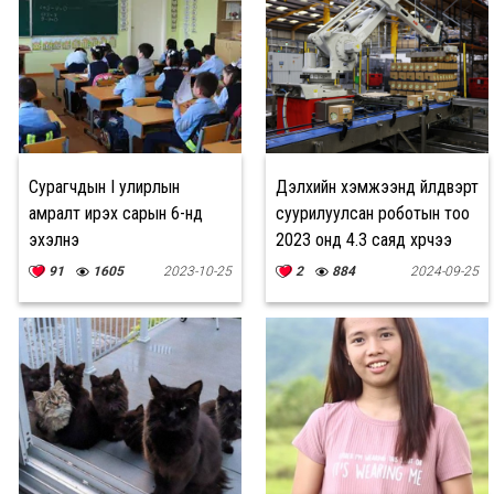
Сурагчдын I улирлын
Дэлхийн хэмжээнд үйлдвэрт
амралт ирэх сарын 6-нд
суурилуулсан роботын тоо
эхэлнэ
2023 онд 4.3 саяд хүрчээ
91
1605
2023-10-25
2
884
2024-09-25