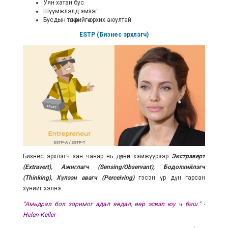
Уян хатан бус
Шүүмжлэлд эмзэг
Бусдын төлөө өөрийгөө орхих аюултай
ESTP (Бизнес эрхлэгч)
Бизнес эрхлэгч зан чанар нь дөрвөн хэмжүүрээр
Экстраверт
(Extravert), Ажиглагч (Sensing/Observant), Бодолхийлэгч
(Thinking), Хүлээн авагч (Perceiving)
гэсэн үр дүн гарсан
хүнийг хэлнэ.
“Амьдрал бол зоримог адал явдал, өөр эсвэл юу ч биш.” -
Helen Keller