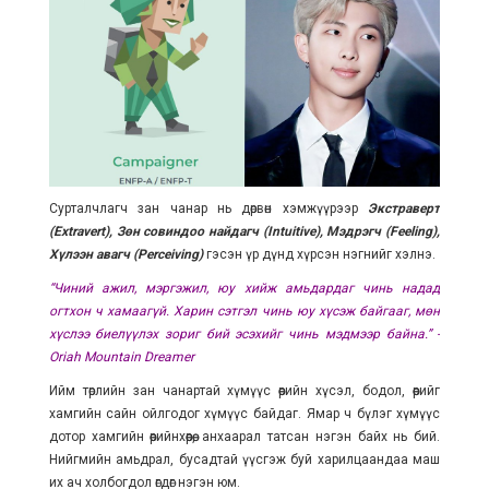
Сурталчлагч зан чанар нь дөрвөн хэмжүүрээр
Экстраверт
(Extravert), Зөн совиндоо найдагч (Intuitive), Мэдрэгч (Feeling),
Хүлээн авагч (Perceiving)
гэсэн үр дүнд хүрсэн нэгнийг хэлнэ.
“Чиний ажил, мэргэжил, юу хийж амьдардаг чинь надад
огтхон ч хамаагүй. Харин сэтгэл чинь юу хүсэж байгааг, мөн
хүслээ биелүүлэх зориг бий эсэхийг чинь мэдмээр байна.” -
Oriah Mountain Dreamer
Ийм төрлийн зан чанартай хүмүүс өөрийн хүсэл, бодол, өөрийгөө
хамгийн сайн ойлгодог хүмүүс байдаг. Ямар ч бүлэг хүмүүс
дотор хамгийн өөрийнхөөрөө, анхаарал татсан нэгэн байх нь бий.
Нийгмийн амьдрал, бусадтай үүсгэж буй харилцаандаа маш
их ач холбогдол өгдөг нэгэн юм.