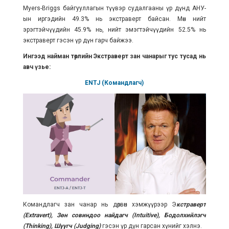
Myers-Briggs байгууллагын түүвэр судалгааны үр дүнд АНУ-
ын иргэдийн 49.3% нь экстраверт байсан. Мөн нийт
эрэгтэйчүүдийн 45.9% нь, нийт эмэгтэйчүүдийн 52.5% нь
экстраверт гэсэн үр дүн гарч байжээ.
Ингээд найман төрлийн Экстраверт зан чанарыг тус тусад нь
авч үзье:
ENTJ (Командлагч)
Командлагч зан чанар нь дөрвөн хэмжүүрээр Э
кстраверт
(Extravert), Зөн совиндоо найдагч (Intuitive), Бодолхийлэгч
(Thinking), Шүүгч (Judging)
гэсэн үр дүн гарсан хүнийг хэлнэ.