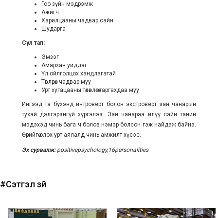
Гоо зүйн мэдрэмж
Ажигч
Харилцааны чадвар сайн
Шударга
Сул тал:
Эмзэг
Амархан уйддаг
Үл ойлголцох хандлагатай
Төвлөрөх чадвар муу
Урт хугацааны төлөвлөгөө гаргахдаа муу
Ингээд та бүхэнд интроверт болон экстроверт зан чанарын
тухай дэлгэрэнгүй хүргэлээ. Зан чанараа илүү сайн танин
мэдэхэд чинь бага ч болов нэмэр болсон гэж найдаж байна.
Өөрийгөө олох урт аялалд чинь амжилт хүсэе.
Эх сурвалж:
positivepsychology,16personalities
#Сэтгэл зүй