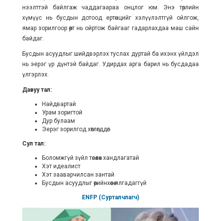
нээлттэй байлгаж чаддагаараа онцлог юм. Энэ төрлийн
хүмүүс нь бусдын дотоод ертөнцийг хэлүүлэлтгүй ойлгож,
ямар зорилгоор өөрт нь ойртож байгааг гадарлахдаа маш сайн
байдаг.
Бусдын асуудлыг шийдвэрлэх туслах дуртай ба ихэнх үйлдэл
нь эерэг үр дүнтэй байдаг. Удирдах арга барил нь бусдадаа
үлгэрлэх.
Давуу тал:
Найдвартай
Урам зоригтой
Дур булаам
Эерэг зорилгод хөтлөгддөг
Сул тал:
Боломжгүй зүйл төсөөлөх хандлагатай
Хэт идеалист
Хэт зааварчилсан зантай
Бусдын асуудлыг өөрийнхөөсөө ялгадаггүй
ENFP (Сурталчлагч)