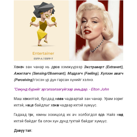
Хөгжөөгч зан чанар нь дөрвөн хэмжүүрээр
Экстраверт (Extravert),
Ажиглагч (Sensing/Observant), Мэдрэгч (Feeling), Хүлээн авагч
(Perceiving)
гэсэн үр дүн гарсан хүнийг хэлнэ.
“Секунд бүрийг эргэлзэлээгүйгээр амьдар. - Elton John
Маш хөгжилтэй, бусдад нөлөөлөх чадвартай зан чанар. Урам зориг
ихтэй, нөхцөл байдлыг хөгжөөх чадвар ихтэй хүмүүс.
Гадаад төрх, юмны зохицолд их ач холбогдол өгдөг. Найз нөхөд
ихтэй байдаг ба олон хүн дунд тухтай байдаг хүмүүс.
Давуу тал: