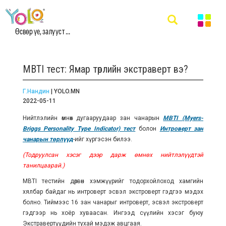
Өсвөр үе, залууст ...
MBTI тест: Ямар төрлийн экстраверт вэ?
Г.Нандин
| YOLO.MN
2022-05-11
Нийтлэлийн өмнөх дугааруудаар зан чанарын
MBTI (Myers-
Briggs Personality Type Indicator) тест
болон
Интроверт зан
чанарын төрлүүд
-ийг хүргэсэн билээ.
(Тодруулсан хэсэг дээр дарж өмнөх нийтлэлүүдтэй
танилцаарай.)
MBTI тестийн дөрвөн хэмжүүрийг тодорхойлоход хамгийн
хялбар байдаг нь интроверт эсвэл экстроверт гэдгээ мэдэх
болно. Тиймээс 16 зан чанарыг интроверт, эсвэл экстроверт
гэдгээр нь хоёр хуваасан. Ингээд сүүлийн хэсэг буюу
Экстравертүүдийн тухай мэдэж авцгаая.