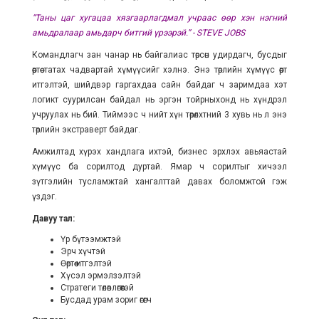
“Таны цаг хугацаа хязгаарлагдмал учраас өөр хэн нэгний
амьдралаар амьдарч битгий үрээрэй.” - STEVE JOBS
Командлагч зан чанар нь байгалиас төрсөн удирдагч, бусдыг
өөртөө татах чадвартай хүмүүсийг хэлнэ. Энэ төрлийн хүмүүс өөртөө
итгэлтэй, шийдвэр гаргахдаа сайн байдаг ч заримдаа хэт
логикт суурилсан байдал нь эргэн тойрныхонд нь хүндрэл
учруулах нь бий. Тиймээс ч нийт хүн төрөлхтний 3 хувь нь л энэ
төрлийн экстраверт байдаг.
Амжилтад хүрэх хандлага ихтэй, бизнес эрхлэх авьяастай
хүмүүс ба сорилтод дуртай. Ямар ч сорилтыг хичээл
зүтгэлийн тусламжтай хангалттай давах боломжтой гэж
үздэг.
Давуу тал:
Үр бүтээмжтэй
Эрч хүчтэй
Өөртөө итгэлтэй
Хүсэл эрмэлзэлтэй
Стратеги төлөвлөгөөтэй
Бусдад урам зориг өгөгч