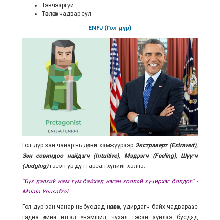
Тэвчээргүй
Төвлөрөх чадвар сул
ENFJ (Гол дүр)
Гол дүр зан чанар нь дөрвөн хэмжүүрээр
Экстраверт (Extravert),
Зөн совиндоо найдагч (Intuitive), Мэдрэгч (Feeling), Шүүгч
(Judging)
гэсэн үр дүн гарсан хүнийг хэлнэ.
“Бүх дэлхий нам гүм байхад нэгэн хоолой хүчирхэг болдог.” -
Malala Yousafzai
Гол дүр зан чанар нь бусдад нөлөөлөх, удирдагч байх чадвараас
гадна өөрийн итгэл үнэмшил, чухал гэсэн зүйлээ бусдад