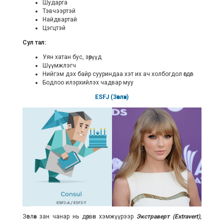
Шударга
Тэвчээртэй
Найдвартай
Цэгцтэй
Сул тал:
Уян хатан бус, зөрүүд
Шүүмжлэгч
Нийгэм дэх байр сууриндаа хэт их ач холбогдол өгдөг
Бодлоо илэрхийлэх чадвар муу
ESFJ (Зөвлөх)
Зөвлөх зан чанар нь дөрвөн хэмжүүрээр
Экстраверт (Extravert),