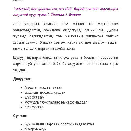
“Аюултай, бие даасан, сэтгэгч бай. Өөрийн санааг зөрчилдөх
аюултай нүүр тулга.” - Thomas J. Watson
Зан чанарын хамгийн том онцлог нь маргаанаас
зайлсхийдэггүй, зөрчилдөхөөс айдаггүйд орших юм. Дүрэм
журамд баригддаггүй, хэм хэмжээнд уягдахгүй байхыг
хүсдэг хүмүүс. Хурдан сэтгэж, хариу үйлдэл үзүүлж чаддаг
нь мэтгэлцэгч нэртэй нь холбогдоно.
Шулуун шударга байдлыг илүүд үзэх ч бодлын процесс нь
харьцангуй уян хатан байх ба асуудлыг олон талаас харж
чаддаг.
Давуу тал:
Мэдлэг, мэдээлэлтэй
Бодлын процесс хурдан
Дур булаам
Асуудлыг бүх талаас нь харж чаддаг
Эрч хүчтэй
Сул тал:
Бүх зүйлийг маргаан болгох хандлагатай
Мэдрэмжгүй