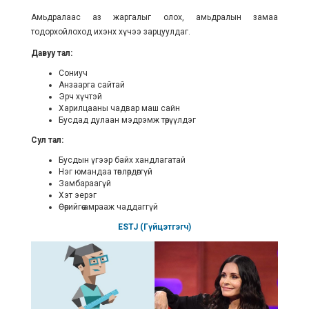
Амьдралаас аз жаргалыг олох, амьдралын замаа
тодорхойлоход ихэнх хүчээ зарцуулдаг.
Давуу тал:
Сониуч
Анзаарга сайтай
Эрч хүчтэй
Харилцааны чадвар маш сайн
Бусдад дулаан мэдрэмж төрүүлдэг
Сул тал:
Бусдын үгээр байх хандлагатай
Нэг юмандаа төвлөрдөггүй
Замбараагүй
Хэт эерэг
Өөрийгөө амрааж чаддаггүй
ESTJ (Гүйцэтгэгч)