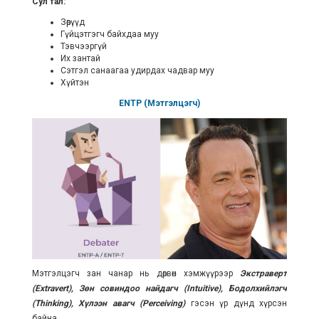
Сул тал:
Зөрүүд
Гүйцэтгэгч байхдаа муу
Тэвчээргүй
Их зантай
Сэтгэл санаагаа удирдах чадвар муу
Хүйтэн
ENTP (Мэтгэлцэгч)
Мэтгэлцэгч зан чанар нь дөрвөн хэмжүүрээр
Экстраверт
(Extravert), Зөн совиндоо найдагч (Intuitive), Бодолхийлэгч
(Thinking), Хүлээн авагч (Perceiving)
гэсэн үр дүнд хүрсэн
байна.