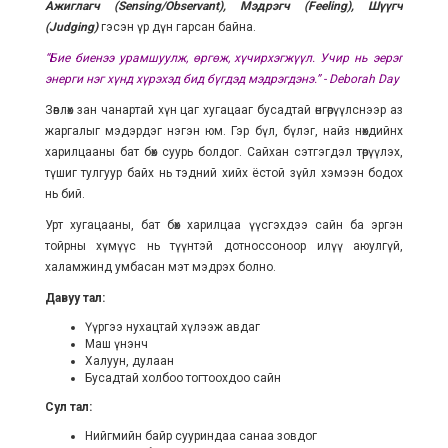
Ажиглагч (Sensing/Observant), Мэдрэгч (Feeling), Шүүгч
(Judging)
гэсэн үр дүн гарсан байна.
“Бие биенээ урамшуулж, өргөж, хүчирхэгжүүл. Учир нь эерэг
энерги нэг хүнд хүрэхэд бид бүгдэд мэдрэгдэнэ.” - Deborah Day
Зөвлөх зан чанартай хүн цаг хугацааг бусадтай өнгөрүүлснээр аз
жаргалыг мэдэрдэг нэгэн юм. Гэр бүл, бүлэг, найз нөхдийнхөө
харилцааны бат бөх суурь болдог. Сайхан сэтгэгдэл төрүүлэх,
түшиг тулгуур байх нь тэдний хийх ёстой зүйл хэмээн бодох
нь бий.
Урт хугацааны, бат бөх харилцаа үүсгэхдээ сайн ба эргэн
тойрны хүмүүс нь түүнтэй дотноссоноор илүү аюулгүй,
халамжинд умбасан мэт мэдрэх болно.
Давуу тал:
Үүргээ нухацтай хүлээж авдаг
Маш үнэнч
Халуун, дулаан
Бусадтай холбоо тогтоохдоо сайн
Сул тал:
Нийгмийн байр сууриндаа санаа зовдог