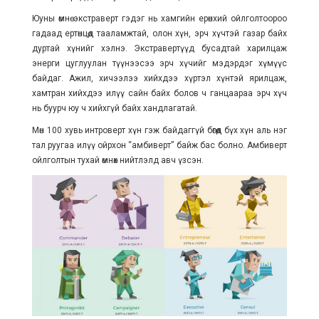
Юуны өмнө экстраверт гэдэг нь хамгийн ерөнхий ойлголтоороо
гадаад ертөнцөд тааламжтай, олон хүн, эрч хүчтэй газар байх
дуртай хүнийг хэлнэ. Экстравертүүд бусадтай харилцаж
энерги цуглуулан түүнээсээ эрч хүчийг мэдэрдэг хүмүүс
байдаг. Ажил, хичээлээ хийхдээ хүртэл хүнтэй ярилцаж,
хамтран хийхдээ илүү сайн байх болов ч ганцаараа эрч хүч
нь буурч юу ч хийхгүй байх хандлагатай.
Мөн 100 хувь интроверт хүн гэж байдаггүй бөгөөд бүх хүн аль нэг
тал руугаа илүү ойрхон “амбиверт” байж бас болно. Амбиверт
ойлголтын тухай өмнөх нийтлэлд авч үзсэн.