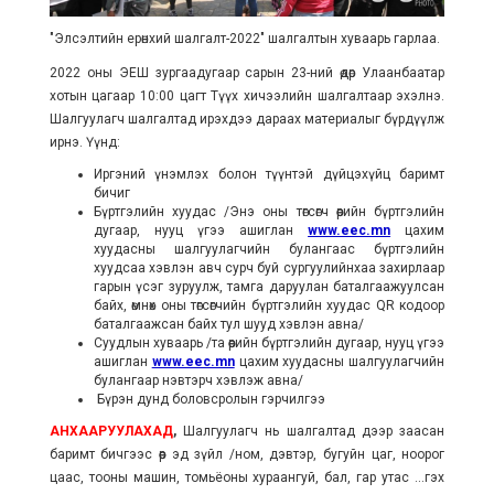
"Элсэлтийн ерөнхий шалгалт-2022" шалгалтын хуваарь гарлаа.
2022 оны ЭЕШ зургаадугаар сарын 23-ний өдөр Улаанбаатар
хотын цагаар 10:00 цагт Түүх хичээлийн шалгалтаар эхэлнэ.
Шалгуулагч шалгалтад ирэхдээ дараах материалыг бүрдүүлж
ирнэ. Үүнд:
Иргэний үнэмлэх болон түүнтэй дүйцэхүйц баримт
бичиг
Бүртгэлийн хуудас /Энэ оны төгсөгч өөрийн бүртгэлийн
дугаар, нууц үгээ ашиглан
www.eec.mn
цахим
хуудасны шалгуулагчийн булангаас бүртгэлийн
хуудсаа хэвлэн авч сурч буй сургуулийнхаа захирлаар
гарын үсэг зуруулж, тамга даруулан баталгаажуулсан
байх, өмнөх оны төгсөгчийн бүртгэлийн хуудас QR кодоор
баталгаажсан байх тул шууд хэвлэн авна/
Суудлын хуваарь /та өөрийн бүртгэлийн дугаар, нууц үгээ
ашиглан
www.eec.mn
цахим хуудасны шалгуулагчийн
булангаар нэвтэрч хэвлэж авна/
Бүрэн дунд боловсролын гэрчилгээ
АНХААРУУЛАХАД
,
Шалгуулагч нь шалгалтад дээр заасан
баримт бичгээс өөр эд зүйл /ном, дэвтэр, бугуйн цаг, ноорог
цаас, тооны машин, томьёоны хураангуй, бал, гар утас ...гэх