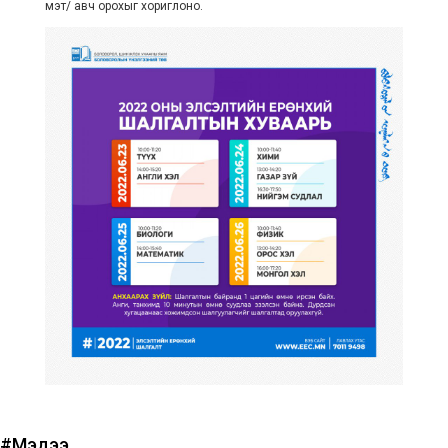
мэт/ авч орохыг хориглоно.
#Мэдээ