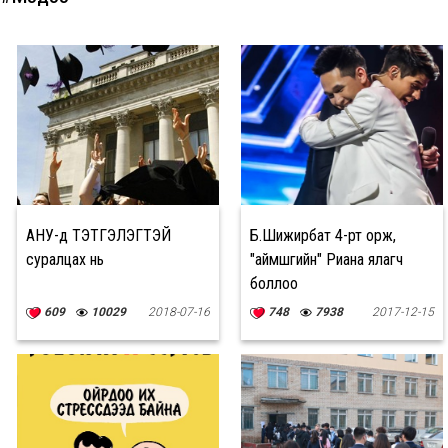
АНУ-д ТЭТГЭЛЭГТЭЙ
Б.Шижирбат 4-рт орж,
суралцах нь
"аймшгийн" Риана ялагч
боллоо
609
10029
2018-07-16
748
7938
2017-12-15