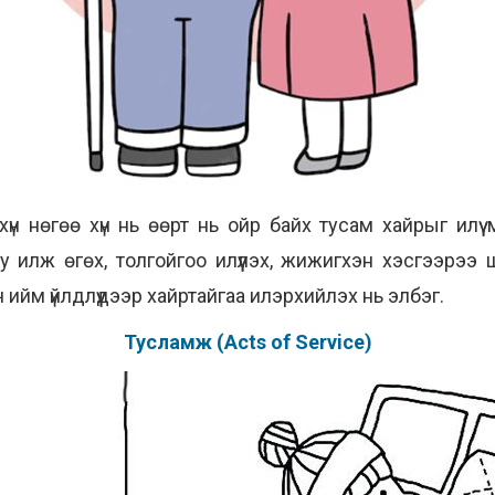
 нөгөө хүн нь өөрт нь ойр байх тусам хайрыг илүү мэ
уу илж өгөх, толгойгоо илүүлэх, жижигхэн хэсгээрээ ш
ийм үйлдлүүдээр хайртайгаа илэрхийлэх нь элбэг.
Тусламж (Acts of Service)