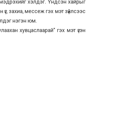
а мэдрэхийг хэлдэг. Үндсэн хайрыг
 үг, захиа, мессеж гэх мэт зүйлсээс
йлдэг нэгэн юм.
лаахан хувцаслаарай” гэх мэт үгэн