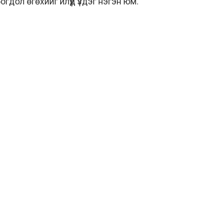
гдол өгөхийг илүүд үздэг нэгэн юм.