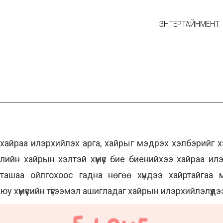
ЭНТЕРТАЙНМЕНТ
 хайраа илэрхийлэх арга, хайрыг мэдрэх хэлбэрийг х
лийн хайрын хэлтэй хүмүүс бие биенийхээ хайраа и
, ташаа ойлгохоос гадна нөгөө хүндээ хайртайгаа м
у хүмүүсийн түгээмэл ашигладаг хайрын илэрхийлэлүүдэ