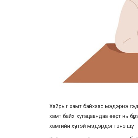
Хайрыг хамт байхаас мэдэрнэ гэдэ
хамт байх хугацаандаа өөрт нь бүр
хамгийн хүчтэй мэдэрдэг гэнэ шүү.