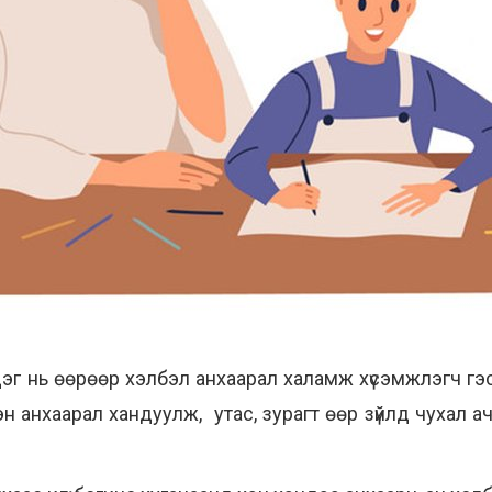
г нь өөрөөр хэлбэл анхаарал халамж хүсэмжлэгч гэсэн
эн анхаарал хандуулж, утас, зурагт өөр зүйлд чухал ач