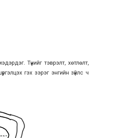
дэрдэг. Түүнийг тэврэлт, хөтлөлт,
үргэлцэх гэх зэрэг энгийн зүйлс ч