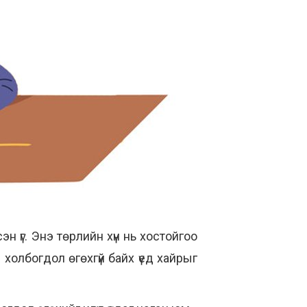
 үг. Энэ төрлийн хүн нь хостойгоо
 холбогдол өгөхгүй байх үед хайрыг