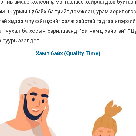
г нь амаар хэлсэн үг, магтаалаас хайрлагдаж буйга
 нь урмын үг байх ба түүнийг дэмжсэн, урам зориг өгсөн
й хүндээ ч тухайн үгсийг хэлж хайртай гэдгээ илэрхи
г чухал ба хосын харилцаанд “Би чамд хайртай” “Ду
р суурь эзэлдэг.
Хамт байх (Quality Time)