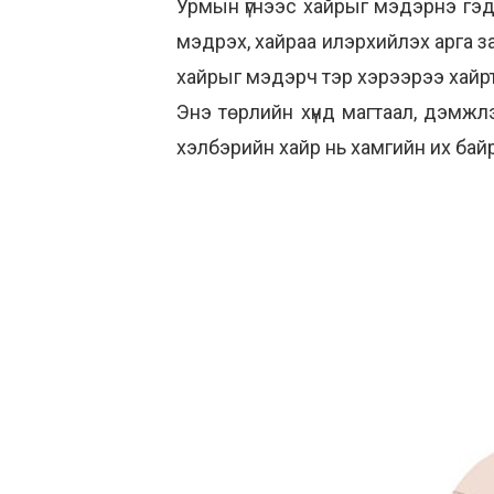
Урмын үгнээс хайрыг мэдэрнэ гэдэ
мэдрэх, хайраа илэрхийлэх арга зам
хайрыг мэдэрч тэр хэрээрээ хайрта
Энэ төрлийн хүнд магтаал, дэмжлэ
хэлбэрийн хайр нь хамгийн их бай