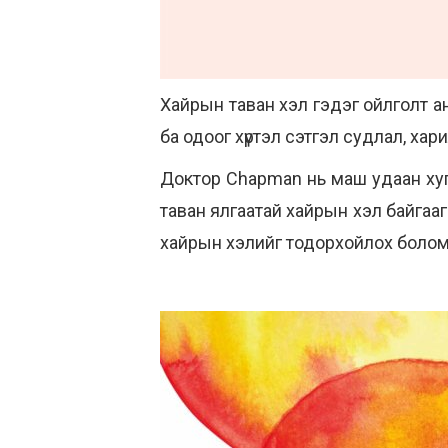
Хайрын таван хэл гэдэг ойлголт 
ба одоог хүртэл сэтгэл судлал, х
Доктор Chapman нь маш удаан хуг
таван ялгаатай хайрын хэл байгаа
хайрын хэлийг тодорхойлох боломж