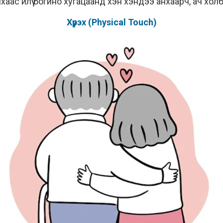
ас илүү богино хугацаанд хэн хэндээ анхаарч, ач холбо
Хүрэх (Physical Touch)