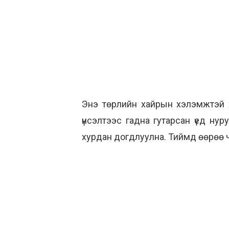
Энэ төрлийн хайрын хэлэмжтэй хүн
үнсэлтээс гадна гутарсан үед нур
хурдан догдлуулна. Тиймд өөрөө ч 