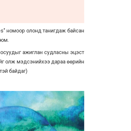
es" номоор олонд танигдаж байсан
 юм.
 хосуудыг ажиглан судласны эцэст
лийг олж мэдсэнийхээ дараа өөрийн
тэй байдаг)