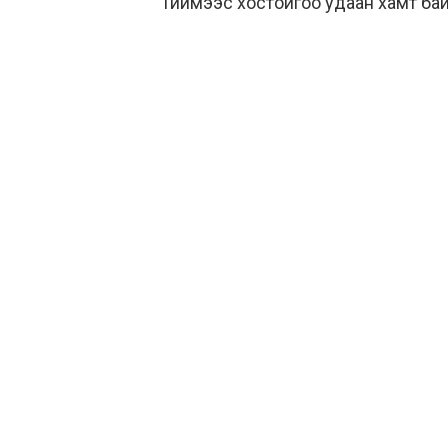
Тиймээс хостойгоо удаан хамт байха