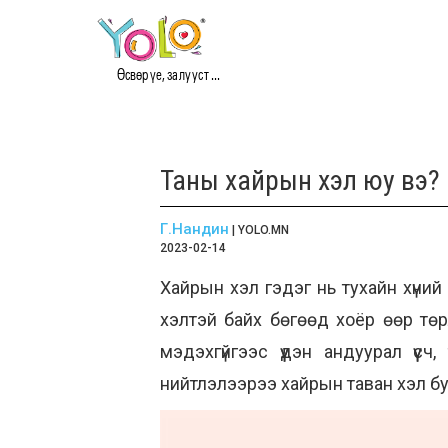
Өсвөр үе, залууст ...
Таны хайрын хэл юу вэ?
Г.Нандин
| YOLO.MN
2023-02-14
Хайрын хэл гэдэг нь тухайн хүний
хэлтэй байх бөгөөд хоёр өөр төр
мэдэхгүйгээс үүдэн андуурал үүсч
нийтлэлээрээ хайрын таван хэл бую