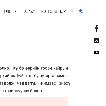
ТӨЛӨВЛӨГЧ
ГОЁ "БИ"
МОНГОЛД ӨНӨӨДӨР
элнэ. Хүн бүр өөрийн гэсэн хайрын
лэрхийлж буй хэл буюу арга замыг
эдрүүлж чаддаггүй. Тиймээс энэхүү
эс танилцуулах болно.