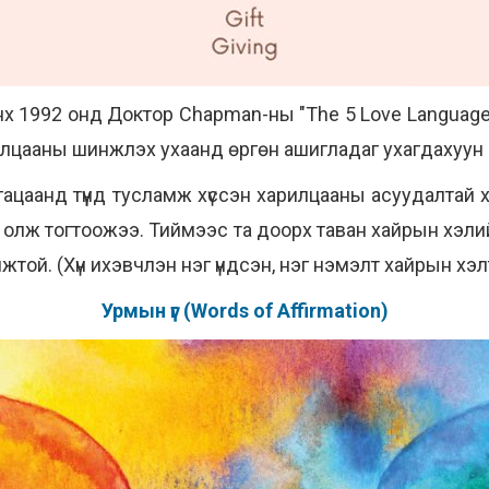
анх 1992 онд Доктор Chapman-ны "The 5 Love Languag
арилцааны шинжлэх ухаанд өргөн ашигладаг ухагдахуун
ацаанд түүнд тусламж хүссэн харилцааны асуудалтай
г олж тогтоожээ. Тиймээс та доорх таван хайрын хэ
той. (Хүн ихэвчлэн нэг үндсэн, нэг нэмэлт хайрын хэл
Урмын үг (Words of Affirmation)