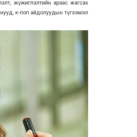
лэлт, жүжиглэлтийн араас жагсах
тнууд, к-поп айдолуудын түгээмэл