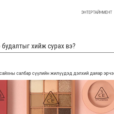
ЭНТЕРТАЙНМЕНТ
р будалтыг хийж сурах вэ?
о сайхны салбар сүүлийн жилүүдэд дэлхий даяар эрчэ