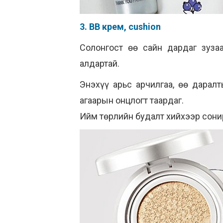
3. BB крем, cushion
Солонгост өө сайн дардаг зуза
алдартай.
Энэхүү арьс арчилгаа, өө дарал
агаарын онцлогт таардаг.
Ийм төрлийн будалт хийхээр сони