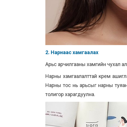
2. Нарнаас хамгаалах
Арьс арчилгааны хамгийн чухал а
Нарны хамгаалалттай крем ашигла
Нарны тос нь арьсыг нарны туяан
толигор харагдуулна.