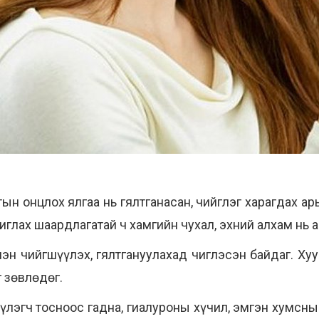
 онцлох ялгаа нь гялтганасан, чийглэг харагдах ар
иглах шаардлагатай ч хамгийн чухал, эхний алхам нь 
эн чийгшүүлэх, гялтгануулахад чиглэсэн байдаг. Хуу
 зөвлөдөг.
лэгч тосноос гадна, гиалуроны хүчил, эмгэн хумсны