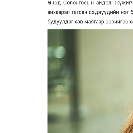
Өмнөд Солонгосын айдол, жүжигч
анхаарал татсан сэдвүүдийн нэг 
будуулдаг хэв маягаар өөрийгөө х