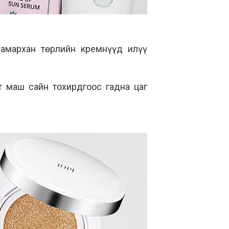
 амархан төрлийн кремнүүд илүү
т маш сайн тохирдгоос гадна цаг