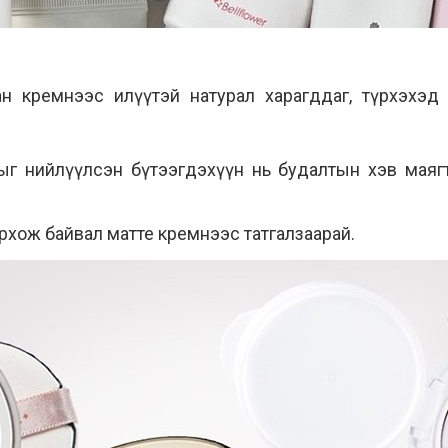
ан кремнээс илүүтэй натурал харагддаг, түрхэхэд
тыг нийлүүлсэн бүтээгдэхүүн нь будалтын хэв маяг
рхож байвал матте кремнээс татгалзаарай.