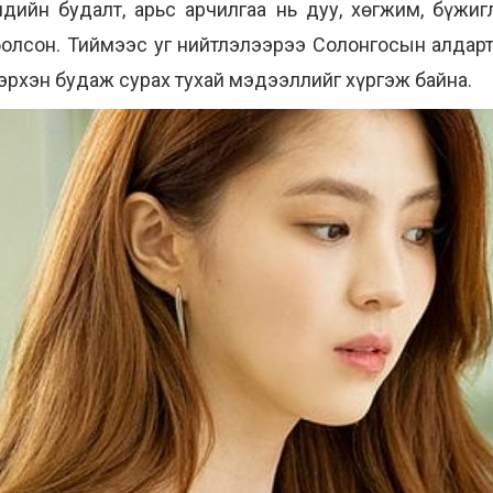
дийн будалт, арьс арчилгаа нь дуу, хөгжим, бүжиг
болсон. Тиймээс уг нийтлэлээрээ Солонгосын алдар
эрхэн будаж сурах тухай мэдээллийг хүргэж байна.