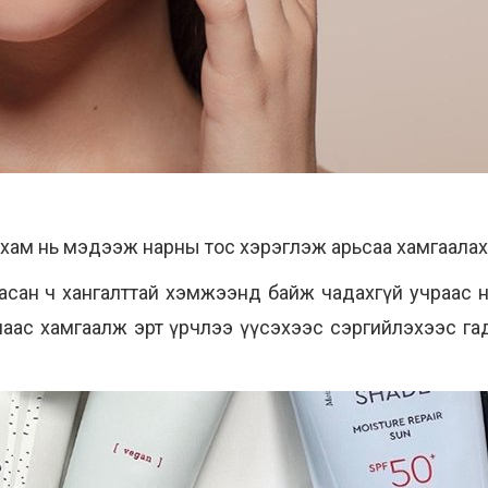
лхам нь мэдээж нарны тос хэрэглэж арьсаа хамгаалах
сан ч хангалттай хэмжээнд байж чадахгүй учраас н
аас хамгаалж эрт үрчлээ үүсэхээс сэргийлэхээс га