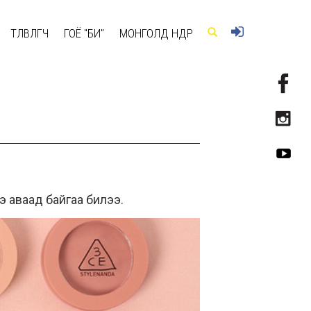
ТӨЛӨВЛӨГЧ
ГОЁ "БИ"
МОНГОЛД ӨНӨӨДӨР
э аваад байгаа билээ.