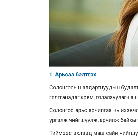
1. Арьсаа бэлтгэх
Солонгосын алдартнуудын будалтын
гялтганадаг крем, гялалзуулагч аш
Солонгос арьс арчилгаа нь ихэвчл
үргэлж чийгшүүлж, арчилж байхыг
Тиймээс эхлээд маш сайн чийгшүү