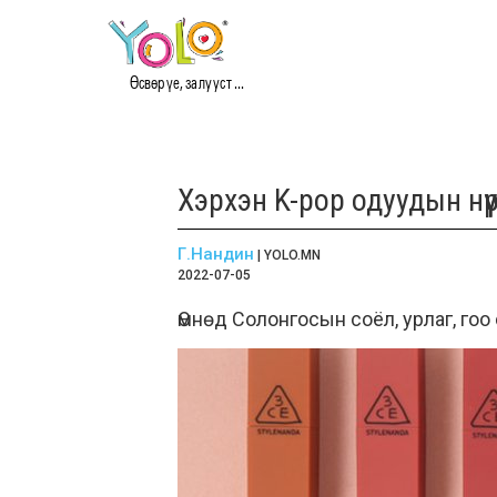
Өсвөр үе, залууст ...
Хэрхэн K-pop одуудын нүү
Г.Нандин
| YOLO.MN
2022-07-05
Өмнөд Солонгосын соёл, урлаг, го