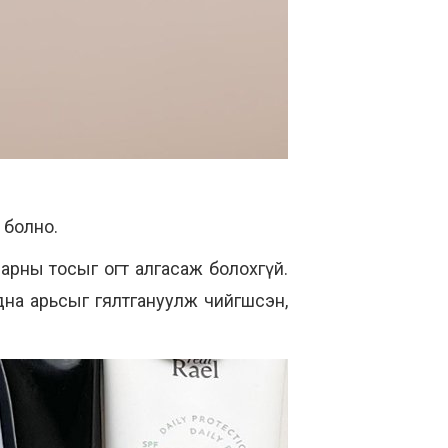
 болно.
арны тосыг огт алгасаж болохгүй.
дна арьсыг гялтгануулж чийгшсэн,