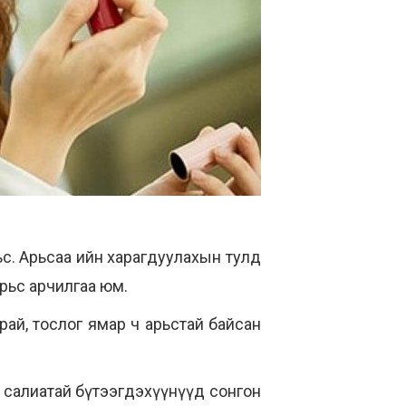
ьс. Арьсаа ийн харагдуулахын тулд
арьс арчилгаа юм.
рай, тослог ямар ч арьстай байсан
 салиатай бүтээгдэхүүнүүд сонгон