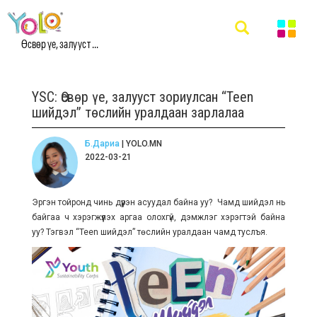
Өсвөр үе, залууст ...
YSC: Өсвөр үе, залууст зориулсан “Teen
шийдэл” төслийн уралдаан зарлалаа
Б.Дариа
| YOLO.MN
2022-03-21
Эргэн тойронд чинь дүүрэн асуудал байна уу? Чамд шийдэл нь
байгаа ч хэрэгжүүлэх аргаа олохгүй, дэмжлэг хэрэгтэй байна
уу? Тэгвэл “Teen шийдэл” төслийн уралдаан чамд туслъя.