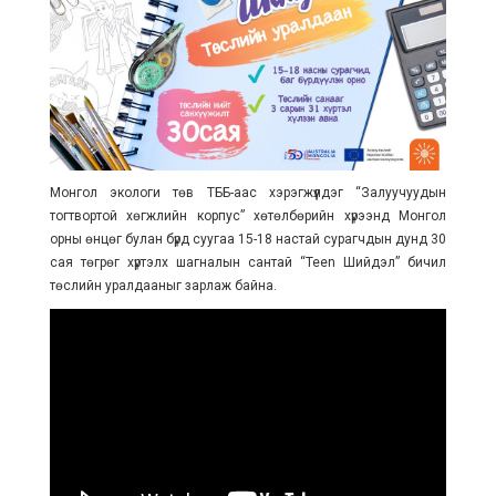
Монгол экологи төв ТББ-аас хэрэгжүүлдэг “Залуучуудын
тогтвортой хөгжлийн корпус” хөтөлбөрийн хүрээнд Монгол
орны өнцөг булан бүрд суугаа 15-18 настай сурагчдын дунд 30
сая төгрөг хүртэлх шагналын сантай “Teen Шийдэл” бичил
төслийн уралдааныг зарлаж байна.