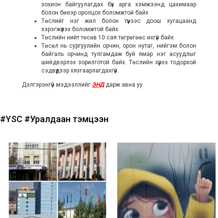
зохион байгуулагдах бүх арга хэмжээнд цахимаар
болон биеэр оролцох боломжтой байх
Төслийг нэг жил болон түүнээс доош хугацаанд
хэрэгжүүлэх боломжтой байх
Төслийн нийт төсөв 10 сая төгрөгөөс ихгүй байх
Төсөл нь сургуулийн орчин, орон нутаг, нийгэм болон
байгаль орчинд тулгамдаж буй ямар нэг асуудлыг
шийдвэрлэх зорилготой байх. Төслийн хүрээ тодорхой
сэдвүүдээр хязгаарлагдахгүй.
Дэлгэрэнгүй мэдээллийг
ЭНД
дарж авна уу.
#YSC
#Уралдаан тэмцээн