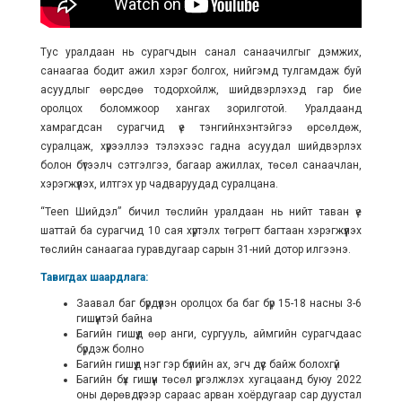
Тус уралдаан нь сурагчдын санал санаачилгыг дэмжих,
санаагаа бодит ажил хэрэг болгох, нийгэмд тулгамдаж буй
асуудлыг өөрсдөө тодорхойлж, шийдвэрлэхэд гар бие
оролцох боломжоор хангах зорилготой. Уралдаанд
хамрагдсан сурагчид үе тэнгийнхэнтэйгээ өрсөлдөж,
суралцаж, хүрээллээ тэлэхээс гадна асуудал шийдвэрлэх
болон бүтээлч сэтгэлгээ, багаар ажиллах, төсөл санаачлан,
хэрэгжүүлэх, илтгэх ур чадваруудад суралцана.
“Teen Шийдэл” бичил төслийн уралдаан нь нийт таван үе
шаттай ба сурагчид 10 сая хүртэлх төгрөгт багтаан хэрэгжүүлэх
төслийн санаагаа гуравдугаар сарын 31-ний дотор илгээнэ.
Тавигдах шаардлага:
Заавал баг бүрдүүлэн оролцох ба баг бүр 15-18 насны 3-6
гишүүнтэй байна
Багийн гишүүд өөр анги, сургууль, аймгийн сурагчдаас
бүрдэж болно
Багийн гишүүд нэг гэр бүлийн ах, эгч дүүс байж болохгүй
Багийн бүх гишүүн төсөл үргэлжлэх хугацаанд буюу 2022
оны дөрөвдүгээр сараас арван хоёрдугаар сар дуустал