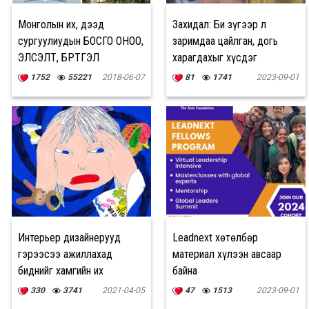
Монголын их, дээд
Захидал: Би зүгээр л
сургуулиудын БОСГО ОНОО,
заримдаа цайлган, догь
ЭЛСЭЛТ, БҮРТГЭЛ
харагдахыг хүсдэг
1752
55221
2018-06-07
81
1741
2023-09-01
Интерьер дизайнерууд
Leadnext хөтөлбөр
гэрээсээ ажиллахад
материал хүлээн авсаар
биднийг хамгийн их
байна
стрессдүүлдэг зүйлсийг
330
3741
2021-04-05
47
1513
2023-09-01
нэрлэжээ