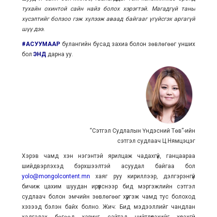
тухайн охинтой сайн найз болох хэрэгтэй. Магадгүй таны
хүсэлтийг болзоо гэж хүлээж аваад байгааг үгүйсгэх аргагүй
шүү дээ.
#АСУУМААР
булангийн бусад захиа болон зөвлөгөөг унших
бол
ЭНД
дарна уу.
“Сэтгэл Судлалын Үндэсний Төв”-ийн
сэтгэл судлаач Ц.Нямцэцэг
Хэрэв чамд хэн нэгэнтэй ярилцаж чадахгүй, ганцаараа
шийдвэрлэхэд бэрхшээлтэй асуудал байгаа бол
yolo@mongolcontent.mn
хаяг руу кириллээр, дэлгэрэнгүй
бичиж цахим шуудан ирүүлснээр бид мэргэжлийн сэтгэл
судлаач болон эмчийн зөвлөгөөг хүргэж чамд тус болоход
хэзээд бэлэн байх болно. Жич: Бид мэдээллийг чандлан