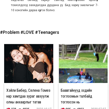
хадгалах бөгөөд хариуг сайтад нийтлүүлэхийг хүсэхгүй
тохиолдолд захидалдаа дурдана уу. Бид хариу зөвлөгөөг 7-
10 хоногийн дараа хүргэх болно.
#Problem
#LOVE
#Teenagers
Хэйли Бибер, Селена Гомез
Баавгайнууд хүүхдийн
нар хамтдаа зураг авхуулж
тоглоомын талбайд
олны анхаарлыг татав
тоглосон нь