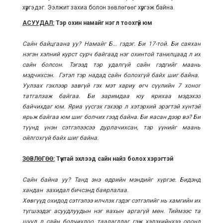
хүргэдэг. Ээлжит захиа болон зөвлөгөөг хүргэж байна.
АСУУДАЛ:
Тэр охин намайг нэг л тоохгүй юм
Сайн байцгаана уу? Намайг Б... гэдэг. Би 17-той. Би саяхан
нэгэн хэлний курст сурч байгаад нэг охинтой танилцаад л их
сайн болсон. Тэгээд тэр удалгүй сайн гэдгийг маань
мэдчихсэн. Гэтэл тэр надад сайн болохгүй байх шиг байна.
Уулзах гэхлээр завгүй гэх мэт хариу өгч сүүлийн 7 хоног
татгалзаж байгаа. Би заримдаа юу ярихаа мэдэхээ
байчихдаг юм. Яриа үүсгэх гэхээр л хэтэрхий эрэгтэй хүнтэй
ярьж байгаа юм шиг болчих гээд байна. Би яасан дээр вэ? Би
түүнд үнэн сэтгэлээсээ дурлачихсан, тэр үүнийг маань
ойлгохгүй байх шиг байна.
ЗӨВЛӨГӨӨ:
Түүнтай эхлээд сайн найз болох хэрэгтэй
Сайн байна уу? Танд энэ өдрийн мэндийг хүргэе. Бидэнд
хандан захидал бичсэнд баярлалаа.
Хөвгүүд охидод сэтгэлээ илчлэх гэдэг сэтгэлийг нь хамгийн их
түгшээдэг асуудлуудын нэг яахын аргагүй мөн. Тиймээс та
шууд л сайн болчихлоо, таалагддаг гэж хэлэхийнхээ оронд