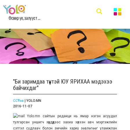
Өсвөр үе, залууст ...
"Би заримдаа түүнтэй ЮУ ЯРИХАА мэдэхээ
байчихдаг"
ССҮТөв
| YOLO.MN
2016-11-07
Yolo.mn сайтын редакци нь ямар нэгэн асуудал
тулгарсан уншигч хүүхдүүдээс захиа хүлээн авч мэргэжлийн
сэтгэл судлаач болон эмчийн хариу зөвлөгөөг уламжлан