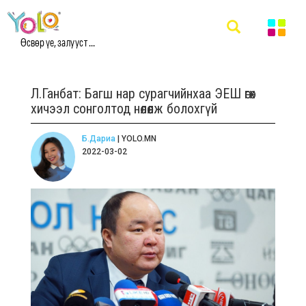
Өсвөр үе, залууст ...
Л.Ганбат: Багш нар сурагчийнхаа ЭЕШ өгөх
хичээл сонголтод нөлөөлж болохгүй
Б.Дариа
| YOLO.MN
2022-03-02