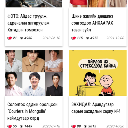
ФОТО: Айдас төрүүлж,
Шинэ жилийн даашинз
адреналин ялгаруулам
сонгохдоо АНХААРАХ
Хятадын томоохон
таван зүйл
байгууламжууд
21
4950
2018-06-18
115
4972
2021-12-08
Солонгос оддын оролцсон
ЗАХИДАЛ: Аравдугаар
“Couriers in Mongolia”
сарын захидлын хариу №4
наймдугаар сард
дэлгэцнээ гарна
55
1449
2023-07-18
89
3015
2020-10-26