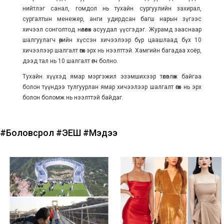
нийтлэг санал, гомдол нь тухайн сургуулийн захирал,
сургалтын менежер, анги удирдсан багш нарын зүгээс
хичээл сонголтод нөлөөлөх асуудал үүсгэдэг. Журамд зааснаар
шалгуулагч өөрийн хүссэн хичээлээр бүр цаашлаад бүх 10
хичээлээр шалгалт өгөх эрх нь нээлттэй. Хамгийн багадаа хоёр,
дээд тал нь 10 шалгалт өгч болно.
Тухайн хүүхэд ямар мэргэжил эзэмшихээр төлөвлөж байгаа
болон түүндээ тулгуурлан ямар хичээлээр шалгалт өгөх нь эрх
болон боломж нь нээлттэй байдаг.
#Боловсрол
#ЭЕШ
#Мэдээ