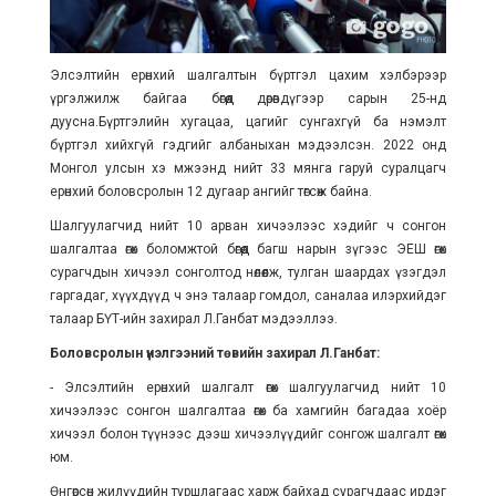
Элсэлтийн ерөнхий шалгалтын бүртгэл цахим хэлбэрээр
үргэлжилж байгаа бөгөөд дөрөвдүгээр сарын 25-нд
дуусна.Бүртгэлийн хугацаа, цагийг сунгахгүй ба нэмэлт
бүртгэл хийхгүй гэдгийг албаныхан мэдээлсэн. 2022 онд
Монгол улсын хэ мжээнд нийт 33 мянга гаруй суралцагч
ерөнхий боловсролын 12 дугаар ангийг төгсөж байна.
Шалгуулагчид нийт 10 арван хичээлээс хэдийг ч сонгон
шалгалтаа өгөх боломжтой бөгөөд багш нарын зүгээс ЭЕШ өгөх
сурагчдын хичээл сонголтод нөлөөлж, тулган шаардах үзэгдэл
гаргадаг, хүүхдүүд ч энэ талаар гомдол, саналаа илэрхийдэг
талаар БҮТ-ийн захирал Л.Ганбат мэдээллээ.
Боловсролын үнэлгээний төвийн захирал Л.Ганбат:
- Элсэлтийн ерөнхий шалгалт өгөх шалгуулагчид нийт 10
хичээлээс сонгон шалгалтаа өгөх ба хамгийн багадаа хоёр
хичээл болон түүнээс дээш хичээлүүдийг сонгож шалгалт өгөх
юм.
Өнгөрсөн жилүүдийн туршлагаас харж байхад сурагчдаас ирдэг