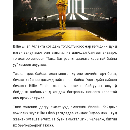
Billie Eilish
Атланта хот дахь тоглолтынхоо үеэр үзэгчдийн дунд
нэгэн залуу эмэгтэйн амьсгал нь давчдаж байгааг анзаарч,
тоглолтоо зогсоон “Танд багтрааны цацлага хэрэгтэй байна
уу” хэмээн асуужээ.
Тоглолт үзэж байсан олон мянган хүн энэ мөчийн гэрч болж,
бичлэг хийснээ цахимд нийтэлсэн байна. Үзэгчдийн хийсэн
бичлэгт
Billie Eilish
тоглолтыг зохион байгуулах аюулгүй
байдлын албаныханд хандаж багтрааны цацлага яаралтай
авч ирэхийг хүсжээ.
Түүний хэлсний дагуу ажилтнууд эмэгтэйн биеийн байдлыг
үзэж байх зуур
Billie Eilish
үзэгчдэдээ хандаж “Зүгээр дээ... Түүнд
жаахан хугацаа өгчих. Та бүхэн амьсгалыг нь чөлөөлж, битгий
их бөөгнөрөөрэй" гэжээ.