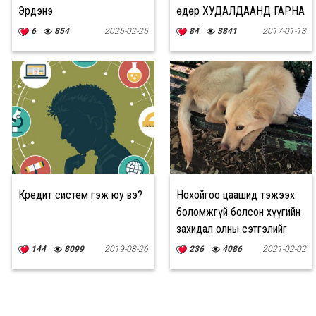
Эрдэнэ
өдөр ХУДАЛДААНД ГАРНА
6
854
2025-02-25
84
3841
2017-01-13
Кредит систем гэж юу вэ?
Нохойгоо цаашид тэжээх
боломжгүй болсон хүүгийн
захидал олны сэтгэлийг
хөдөлгөжээ
144
8099
2019-08-26
236
4086
2021-02-02