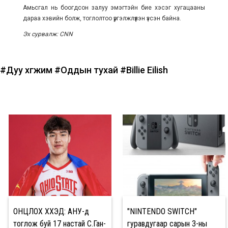
Амьсгал нь боогдсон залуу эмэгтэйн бие хэсэг хугацааны
дараа хэвийн болж, тоглолтоо үргэлжлүүлэн үзсэн байна.
Эх сурвалж: CNN
#Дуу хөгжим
#Оддын тухай
#Billie Eilish
ОНЦЛОХ ХҮҮХЭД: АНУ-д
"NINTENDO SWITCH"
тоглож буй 17 настай С.Ган-
гуравдугаар сарын 3-ны