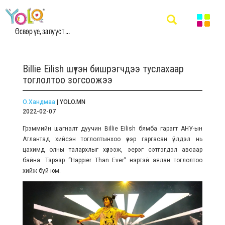
Өсвөр үе, залууст ...
Billie Eilish шүтэн бишрэгчдээ туслахаар
тоглолтоо зогсоожээ
О.Хандмаа
| YOLO.MN
2022-02-07
Грэммийн шагналт дуучин Billie Eilish бямба гарагт АНУ-ын
Атлантад хийсэн тоглолтынхоо үеэр гаргасан үйлдэл нь
цахимд олны талархлыг хүлээж, эерэг сэтгэгдэл авсаар
байна. Тэрээр “Happier Than Ever” нэртэй аялан тоглолтоо
хийж буй юм.