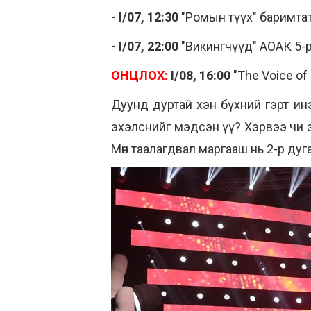
- I/07, 12:30
"Ромын түүх" баримтат
- I/07, 22:00
"Викингчүүд" АОАК 5-р
ОНЦЛОХ:
I/08, 16:00
"The Voice of
Дуунд дуртай хэн бүхний гэрт инэ
эхэлснийг мэдсэн үү? Хэрвээ чи э
Мөн таалагдвал маргааш нь 2-р дуга