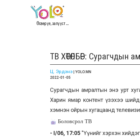
Өсвөр үе, залууст ...
ТВ ХӨТӨЛБӨР: Сурагчдын 
Ц. Эрдэнэ
| YOLO.MN
2022-01-05
Сурагчдын амралтын энэ урт хугац
Харин ямар контент үзэхээ шийд
хэмнэн ойрын хугацаанд телевизи
Боловсрол ТВ
- I/06, 17:05
"Үүнийг хэрхэн хийдэг