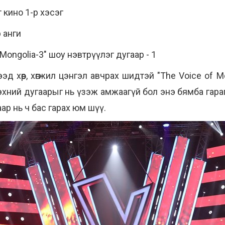
 кино 1-р хэсэг
 анги
 Mongolia-3" шоу нэвтрүүлэг дугаар - 1
эд хөөр, хөгжил цэнгэл авчрах шидтэй
"The Voice of M
хний дугаарыг нь үзэж амжаагүй бол энэ бямба гара
ар нь ч бас гарах юм шүү.