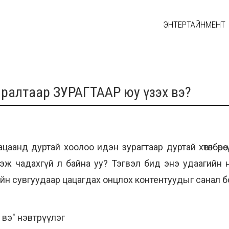
ЭНТЕРТАЙНМЕНТ
амралтаар ЗУРАГТААР юу үзэх вэ?
аанд дуртай хоолоо идэн зурагтаар дуртай хөтөлбөрөө 
эж чадахгүй л байна уу? Тэгвэл бид энэ удаагийн н
йн сувгуудаар цацагдах онцлох контентуудыг санал б
 вэ" нэвтрүүлэг