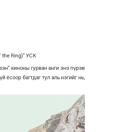
f the Ring)" УСК
зэн" киноны гурван анги энэ пүрэв
й ёсоор багтдаг тул аль нэгийг нь,