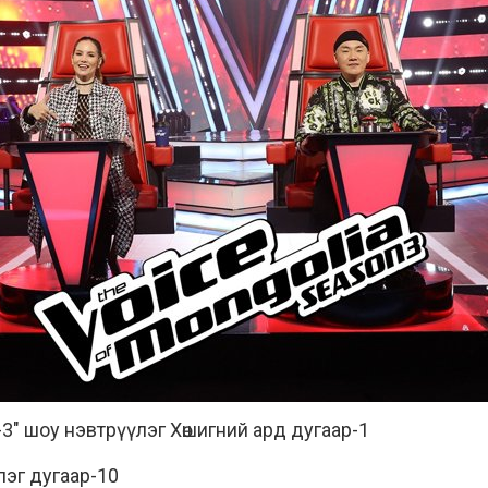
-3" шоу нэвтрүүлэг Хөшигний ард дугаар-1
лэг дугаар-10