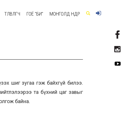
ТӨЛӨВЛӨГЧ
ГОЁ "БИ"
МОНГОЛД ӨНӨӨДӨР
үзэх шиг зугаа гэж байхгүй билээ.
ийтлэлээрээ та бүхний цаг завыг
олгож байна.