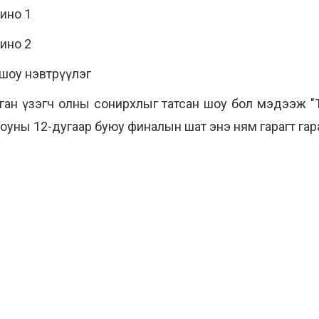
ино 1
ино 2
 шоу нэвтрүүлэг
нган үзэгч олны сонирхлыг татсан шоу бол мэдээж
"
оуны 12-дугаар буюу финалын шат энэ ням гарагт гар