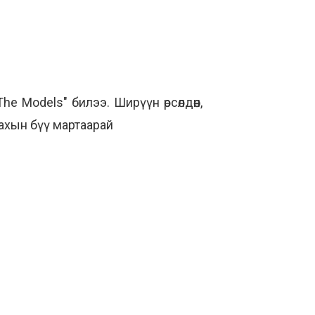
The Models"
билээ. Ширүүн өрсөлдөөн,
ахын бүү мартаарай