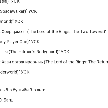
ssal)" УСК
 Spacewalker)" УСК
amond)" УСК
: Хоёр цамхаг (The Lord of the Rings: The Two Towers)"
ady Player One)" УСК
агч (The Hitman's Bodyguard)" УСК
 Хаан эргэж ирсэн нь (The Lord of the Rings: The Return
nderworld)" УСК
ь 5-р бүлгийн 3-р анги
0: Багш