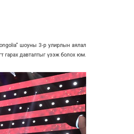
ongolia"
шоуны 3-р улирлын аялал
гт гарах давталтыг үзэж болох юм.