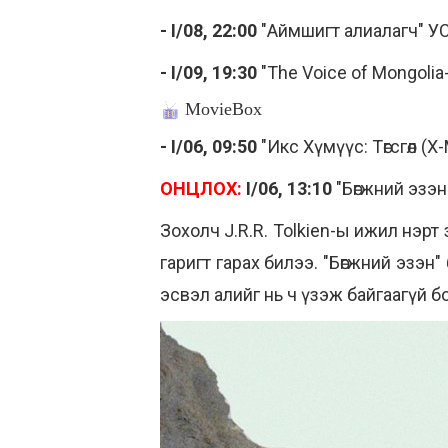
- I/08, 22:00
"Аймшигт алиалагч" У
- I/09, 19:30
"The Voice of Mongolia
MovieBox
- I/06, 09:50
"Икс Хүмүүс: Төгсгөл (
ОНЦЛОХ:
I/06, 13:10
"Бөгжний эзэн:
Зохолч J.R.R. Tolkien-ы ижил нэр
гаригт гарах билээ. "Бөгжний эзэн
эсвэл алийг нь ч үзэж байгаагүй б