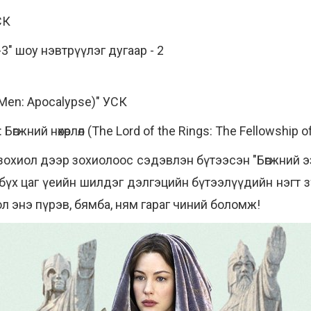
СК
-3" шоу нэвтрүүлэг дугаар - 2
X-Men: Apocalypse)" УСК
 Бөгжний нөхөрлөл (The Lord of the Rings: The Fellowship o
т зохиол дээр зохиолоос сэдэвлэн бүтээсэн "Бөгжний э
" бүх цаг үеийн шилдэг дэлгэцийн бүтээлүүдийн нэгт зү
ол энэ пүрэв, бямба, ням гараг чиний боломж!