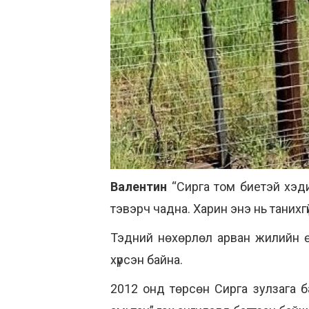
Валентин
“Сирга том биетэй хэди
тэвэрч чадна. Харин энэ нь танихгүй
Тэдний нөхөрлөл арван жилийн ө
хүрсэн байна.
2012 онд төрсөн Сирга зулзага б