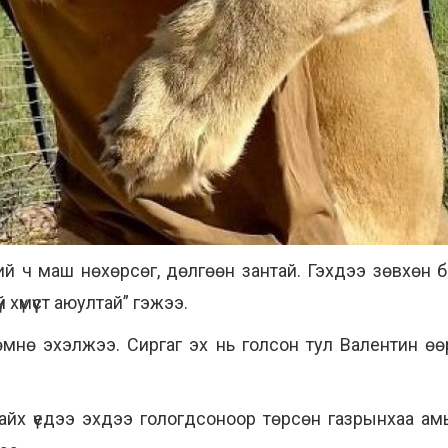
й ч маш нөхөрсөг, дөлгөөн зантай. Гэхдээ зөвхөн би
 хүмүүст аюултай” гэжээ.
мнө эхэлжээ. Сиргаг эх нь голсон тул Валентин өөр
айх үедээ эхдээ гологдсоноор төрсөн газрынхаа ам