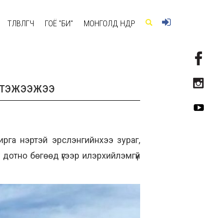
ТӨЛӨВЛӨГЧ
ГОЁ "БИ"
МОНГОЛД ӨНӨӨДӨР
 тэжээжээ
ирга нэртэй эрслэнгийнхээ зураг,
 дотно бөгөөд үгээр илэрхийлэмгүй