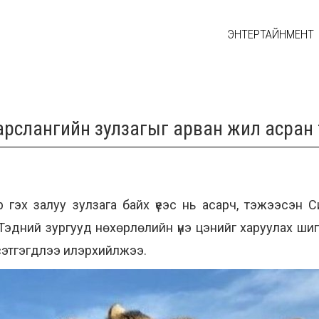
ЭНТЕРТАЙНМЕНТ
арслангийн зулзагыг арван жил асран
гэх залуу зулзага байх үеэс нь асарч, тэжээсэн С
эдний зургууд нөхөрлөлийн үнэ цэнийг харуулах шиг
үс сэтгэгдлээ илэрхийлжээ.