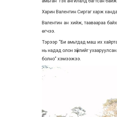
амьтан” гэх ангилалд багтсан байж
Харин Валентин Сиргаг харж ханда
Валентин ан хийж, тааваараа байх
өгчээ.
Тэрээр “Би амьтдад маш их хайрта
нь надад олон зүйлийг ухааруулсан
болно” хэмээжээ.