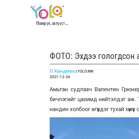
Өсвөр үе, залууст ...
ФОТО: Эхдээ гологдсон 
О.Хандмаа
| YOLO.MN
2021-12-24
Амьтан судлаач Валентин Грюнер 
бичлэгийг цахимд нийтэлдэг аж. Т
нандин холбоог өгүүлдэг тухай хүмү