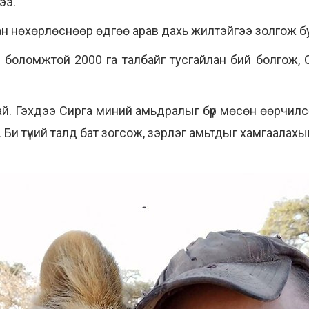
ээ.
н нөхөрлөснөөр өдгөө арав дахь жилтэйгээ золгож б
 боломжтой 2000 га талбайг тусгайлан бий болгож, С
й. Гэхдээ Сирга миний амьдралыг бүр мөсөн өөрчилсөн
. Би түүний талд бат зогсож, зэрлэг амьтдыг хамгаалах