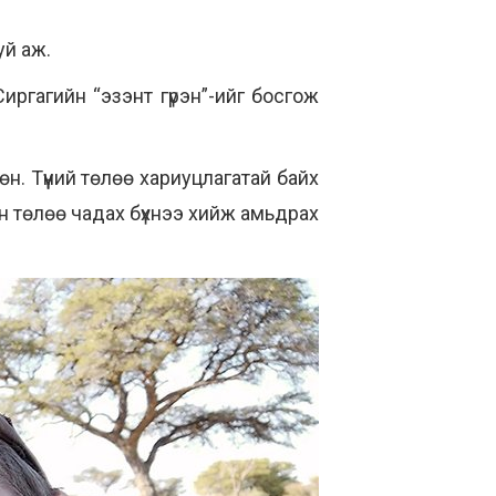
уй аж.
иргагийн “эзэнт гүрэн”-ийг босгож
. Түүний төлөө хариуцлагатай байх
ын төлөө чадах бүхнээ хийж амьдрах