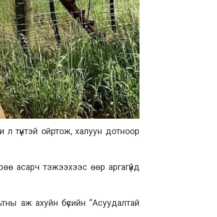
 л түүнтэй ойртож, халуун дотноор
өө асарч тэжээхээс өөр аргагүйд
ьтны аж ахуйн бүсийн “Асуудалтай