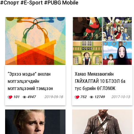
#Спорт
#E-Sport
#PUBG Mobile
“Эрхээ мэдье” анхлан
Хаяао Мияазакигийн
мэтгэлцэгчдийн
ГАЙХАЛТАЙ 10 БҮТЭЭЛ ба
мэтгэлцээний тэмцээн
тус бүрийн ӨГҮҮЛЭМЖ
зарлагдлаа
101
4947
2019-09-18
752
12749
2017-10-13