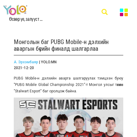
Өсвөр үе, залууст ...
Монголын баг PUBG Mobile-н дэлхийн
аваргын бүсийн финалд шалгарлаа
А. Эрхэмбаяр
| YOLO.MN
2021-12-20
PUBG Mobile-н дэлхийн аварга шалгаруулах тэмцээн буюу
"PUBG Mobile Global Championship 2021"-т Монгол улсыг төлөөлөн
"Stalwart Esport" баг оролцож байна.