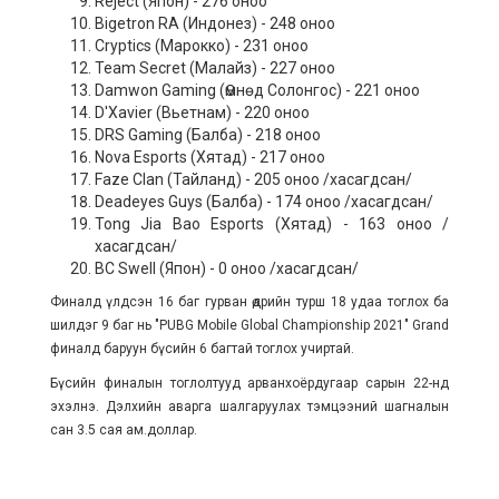
Reject (Япон) - 276 оноо
Bigetron RA (Индонез) - 248 оноо
Cryptics (Марокко) - 231 оноо
Team Secret (Малайз) - 227 оноо
Damwon Gaming (Өмнөд Солонгос) - 221 оноо
D'Xavier (Вьетнам) - 220 оноо
DRS Gaming (Балба) - 218 оноо
Nova Esports (Хятад) - 217 оноо
Faze Clan (Тайланд) - 205 оноо /хасагдсан/
Deadeyes Guys (Балба) - 174 оноо /хасагдсан/
Tong Jia Bao Esports (Хятад) - 163 оноо /
хасагдсан/
BC Swell (Япон) - 0 оноо /хасагдсан/
Финалд үлдсэн 16 баг гурван өдрийн турш 18 удаа тоглох ба
шилдэг 9 баг нь "PUBG Mobile Global Championship 2021" Grand
финалд баруун бүсийн 6 багтай тоглох учиртай.
Бүсийн финалын тоглолтууд арванхоёрдугаар сарын 22-нд
эхэлнэ. Дэлхийн аварга шалгаруулах тэмцээний шагналын
сан 3.5 сая ам.доллар.