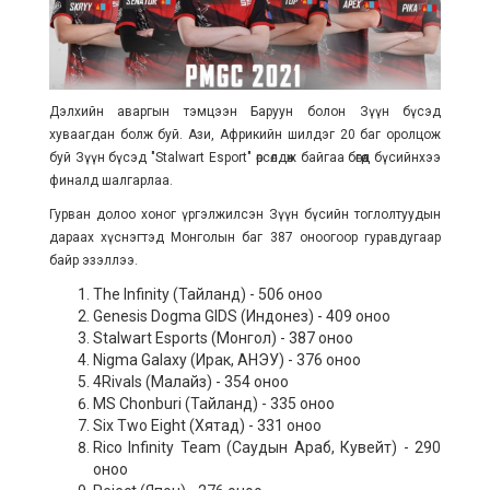
Дэлхийн аваргын тэмцээн Баруун болон Зүүн бүсэд
хуваагдан болж буй. Ази, Африкийн шилдэг 20 баг оролцож
буй Зүүн бүсэд "Stalwart Esport" өрсөлдөж байгаа бөгөөд бүсийнхээ
финалд шалгарлаа.
Гурван долоо хоног үргэлжилсэн Зүүн бүсийн тоглолтуудын
дараах хүснэгтэд Монголын баг 387 оноогоор гуравдугаар
байр эзэллээ.
The Infinity (Тайланд) - 506 оноо
Genesis Dogma GIDS (Индонез) - 409 оноо
Stalwart Esports (Монгол) - 387 оноо
Nigma Galaxy (Ирак, АНЭУ) - 376 оноо
4Rivals (Малайз) - 354 оноо
MS Chonburi (Тайланд) - 335 оноо
Six Two Eight (Хятад) - 331 оноо
Rico Infinity Team (Саудын Араб, Кувейт) - 290
оноо