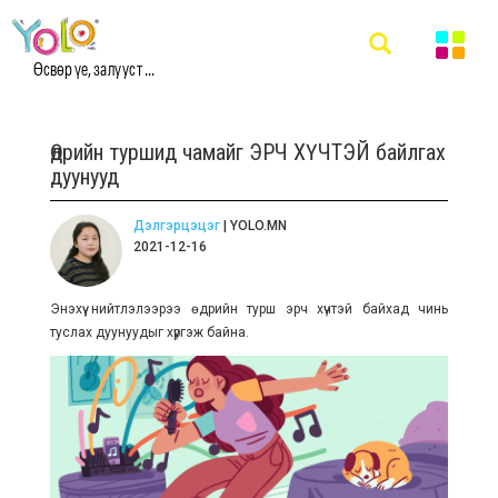
Өсвөр үе, залууст ...
Өдрийн туршид чамайг ЭРЧ ХҮЧТЭЙ байлгах
дуунууд
Дэлгэрцэцэг
| YOLO.MN
2021-12-16
Энэхүү нийтлэлээрээ өдрийн турш эрч хүчтэй байхад чинь
туслах дуунуудыг хүргэж байна.