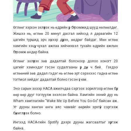
Өглөөг хэрхэн эхлүүлэх нь өдрийн үр бүтээмжид шууд нөлөөлдөг.
Жишээ нь, өглөө 20 минут дасгал хийхэд л дараагийн 12
цагийн туршид эрч хүчээр дүүрэн, өөдрөг байдаг. Мөн өглөө
хамгийн хэцүү, чухал ажлаа хийчихвэл тухайн өдрийн ажлын
бүтээмж өндөр байна.
Өглөөг эхлүүлэх зөв дадалтай болсноор долоо хоногт 20
цагийг хэмнэдэг гэсэн судалгааны үр дүн ч бий. Гэхдээ
өглөөний зөв дадал гэдэг нь өглөө эрт сэрэхээс гадна өглөө
тогтмол хийдэг дадалтай болно гэсэн үг юм.
Энэ сарын эхээр НАСА ажилчдаа сэргээх зорилгоор өглөө бүр
өөр өөр дууг тоглуулж эхэлсэн байна. Хамгийн эхний дуу нь
Wham хамтлагийн "Wake Me Up Before You Go-Go” байсан аж.
Уг дууны хөнгөн өнгө аяс чамайг өөрийн эрхгүй сэргээж
бүжиглүүлэх болно.
Ингээд НАСА-гийн Spotify дээрх дууны жагсаалтыг хүргэж
байна.