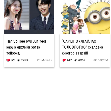
Han So Hee Ryu Jun Yeol
“САРЫГ ХУЛГАЙЛАХ
нарын үерхлийн эргэн
ТӨЛӨВЛӨГӨӨ” хүүхэлдэйн
тойронд
киногоо үзээрэй!
55
1439
2024-03-17
147
8968
2016-08-24