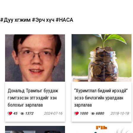
#Дуу хөгжим
#Эрч хүч
#НАСА
Дональд Трампыг буудаж
“Хуримтлал бидний ирээдүй”
гэмтээсэн этгээдийг хэн
эсээ бичлэгийн уралдаан
болохыг зарлалаа
зарлалаа
45
1372
2024-07-16
1000
6880
2018-10-18