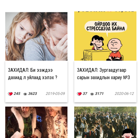
ЗАХИДАЛ: Би ээждээ
ЗАХИДАЛ: Зургаадугаар
дахиад л уйлаад хэлэх үү?
сарын захидлын хариу №3
245
3623
2019-05-09
37
3171
2020-06-12