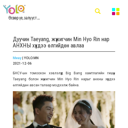
Өсвөр үе, залууст ...
Дуучин Taeyang, жүжигчин Min Hyo Rin нар
АНХНЫ хүүхдээ өлгийдөн авлаа
Миау
| YOLO.MN
2021-12-06
БНСУ-ын томоохон хэвлэлүүд Big Bang хамтлагийн гишүүн
Taeyang болон жүжигчин Min Hyo Rin нарыг анхны хүүхдээ
өлгийдөн авсан талаар мэдээлж байна.