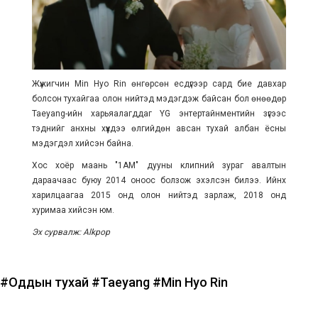
Жүжигчин Min Hyo Rin өнгөрсөн есдүгээр сард бие давхар
болсон тухайгаа олон нийтэд мэдэгдэж байсан бол өнөөдөр
Taeyang-ийн харьяалагддаг YG энтертайнментийн зүгээс
тэднийг анхны хүүхдээ өлгийдөн авсан тухай албан ёсны
мэдэгдэл хийсэн байна.
Хос хоёр маань "1AM" дууны клипний зураг авалтын
дараачаас буюу 2014 оноос болзож эхэлсэн билээ. Ийнхүү
харилцаагаа 2015 онд олон нийтэд зарлаж, 2018 онд
хуримаа хийсэн юм.
Эх сурвалж: Alkpop
#Оддын тухай
#Taeyang
#Min Hyo Rin