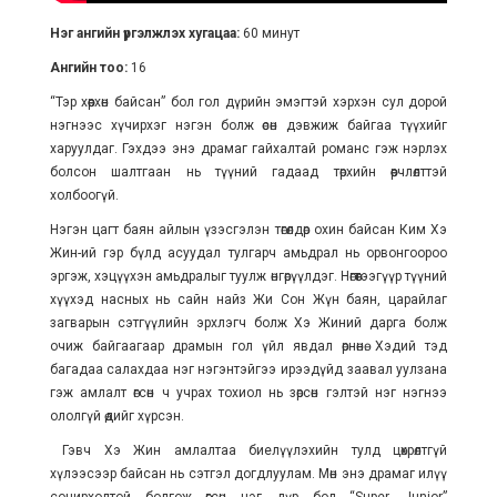
Нэг ангийн үргэлжлэх хугацаа:
60 минут
Ангийн тоо:
16
“Тэр хөөрхөн байсан” бол гол дүрийн эмэгтэй хэрхэн сул дорой
нэгнээс хүчирхэг нэгэн болж өсөн дэвжиж байгаа түүхийг
харуулдаг. Гэхдээ энэ драмаг гайхалтай романс гэж нэрлэх
болсон шалтгаан нь түүний гадаад төрхийн өөрчлөлттэй
холбоогүй.
Нэгэн цагт баян айлын үзэсгэлэн төгөлдөр охин байсан Ким Хэ
Жин-ий гэр бүлд асуудал тулгарч амьдрал нь орвонгоороо
эргэж, хэцүүхэн амьдралыг туулж өнгөрүүлдэг. Нөгөөтээгүүр түүний
хүүхэд насных нь сайн найз Жи Сон Жүн баян, царайлаг
загварын сэтгүүлийн эрхлэгч болж Хэ Жиний дарга болж
очиж байгаагаар драмын гол үйл явдал өрнөнө. Хэдий тэд
багадаа салахдаа нэг нэгэнтэйгээ ирээдүйд заавал уулзана
гэж амлалт өгсөн ч учрах тохиол нь зөрсөн гэлтэй нэг нэгнээ
ололгүй өдийг хүрсэн.
Гэвч Хэ Жин амлалтаа биелүүлэхийн тулд цөхрөлтгүй
хүлээсээр байсан нь сэтгэл догдлуулам. Мөн энэ драмаг илүү