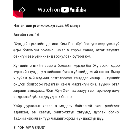
Нэг ангийн үргэлжлэх хугацаа:
60 минут
Ангийн тоо:
16
“Хүндийн өргөлтийн дагина Ким Бог Жү” бол үнэхээр үзэлгүй
өнгөрч боломгүй романс. Ямар ч хорон санаа, атгаг явуулга
байхгүй өсвөр үеийнхэнд зориулсан бүтээл юм.
Хүндийн өргөлтийн аварга болохыг мөрөөддөг Бог Жү зорилгодоо
хүрэхийн тулд юу ч хийхээс буцахгүй шийдэмгий нэгэн. Ямар
ч зүйлд өөрийнхөөрөө, чин сэтгэлээсээ ханддаг чанар нь түүнийг
онцгой болгосон гэдэгтэй хэн ч маргахгүй биз. Түүний эгэл
жирийн амьдралд Жон Жүн Хён гэх залуу гарч ирснээр илүү
ээдрээтэй үйл явдлууд өрнөх болно.
Хайр дурлалыг хэзээ ч мэдэрч байгаагүй охин өөртэйгөө яг
адилхан, эв хавгүй, ойлгомжгүй хөвгүүнд дурлах болно.
Тэдний хөгжилтэй түүх чамайг хором ч уйдаахгүй шүү.
3. “OH MY VENUS”