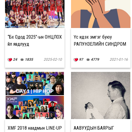
“Бүх Одод 2025”-ын ОНЦЛОХ
Үс идэх эмгэг буюу
үйл явдлууд
РАПУНЗЕЛИЙН СИНДРОМ
24
1835
2025-02-10
97
4779
2021-01-16
XMF 2018 наадмын LINE-UP
ААВУУДЫН БАЯРЫГ