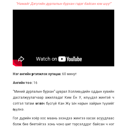
“Намайг Дэгүгийн дурлалын бурхан гэдэг байсан юм шүү!”
Нэг ангийн үргэлжлэх хугацаа:
60 минут
Ангийн тоо:
16
“Миний дурлалын бурхан” цуврал Холливүдийн оддын хувийн
дасгалжуулагчаар ажилладаг Ким Ён У, илүүдэл жинтэй ч
сэтгэл татам өмгөөлөгч бүсгүй Кан Жү Ын нарын хайрын түүхийг
өгүүлнэ.
Гол дүрийн хоёр хос маань эхэндээ жингээ хасах асуудлаас
болж бие биетэйгээ хонь чоно шиг тэрсэлддэг байсан ч нэг