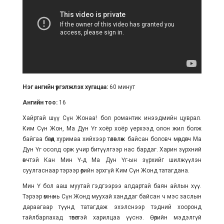
Нэг ангийн үргэлжлэх хугацаа:
60 минут
Ангийн тоо:
16
Хайртай шүү Сүн Жонаа! бол романтик инээдмийн цуврал.
Ким Сүн Жон, Ма Дун Үг хоёр хоёр үерхээд олон жил болж
байгаа бөгөөд хуримаа хийхээр төлөвлөж байсан боловч мөрдөгч Ма
Дун Үг осолд орж учир битүүлгээр нас бардаг. Харин зүрхний
өвчтэй Кан Мин Ү-д Ма Дун Үг-ын зүрхийг шилжүүлэн
суулгаснаар тэрээр өөрийн эрхгүй Ким Сүн Жонд татагдана.
Мин Ү бол ааш муутай гэдгээрээ алдартай баян айлын хүү.
Тэрээр өмнө нь Сүн Жонд муухай ханддаг байсан ч мэс заслын
дараагаар түүнд татагдаж эхэлснээр тэдний хооронд
тайлбарлахад төвөгтэй харилцаа үүснэ. Өөрийн мэдэлгүй