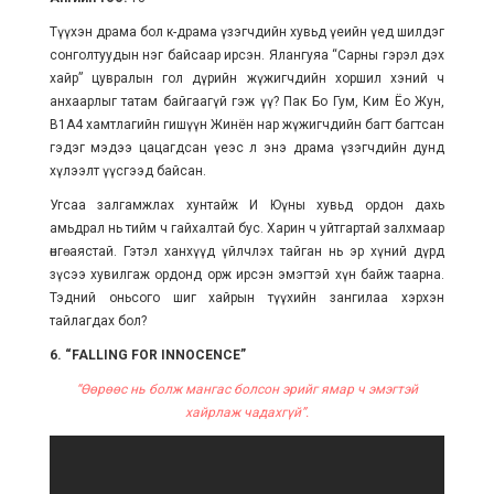
Түүхэн драма бол к-драма үзэгчдийн хувьд үеийн үед шилдэг
сонголтуудын нэг байсаар ирсэн. Ялангуяа “Сарны гэрэл дэх
хайр” цувралын гол дүрийн жүжигчдийн хоршил хэний ч
анхаарлыг татам байгаагүй гэж үү? Пак Бо Гум, Ким Ёо Жун,
B1A4 хамтлагийн гишүүн Жинён нар жүжигчдийн багт багтсан
гэдэг мэдээ цацагдсан үеэс л энэ драма үзэгчдийн дунд
хүлээлт үүсгээд байсан.
Угсаа залгамжлах хунтайж И Юүны хувьд ордон дахь
амьдрал нь тийм ч гайхалтай бус. Харин ч уйтгартай залхмаар
өнгө аястай. Гэтэл ханхүүд үйлчлэх тайган нь эр хүний дүрд
зүсээ хувилгаж ордонд орж ирсэн эмэгтэй хүн байж таарна.
Тэдний оньсого шиг хайрын түүхийн зангилаа хэрхэн
тайлагдах бол?
6. “FALLING FOR INNOCENCE”
“Өөрөөс нь болж мангас болсон эрийг ямар ч эмэгтэй
хайрлаж чадахгүй”.