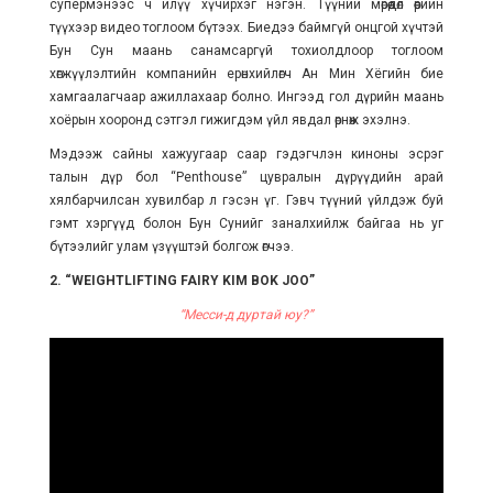
супермэнээс ч илүү хүчирхэг нэгэн. Түүний мөрөөдөл өөрийн
түүхээр видео тоглоом бүтээх. Биедээ баймгүй онцгой хүчтэй
Бун Сун маань санамсаргүй тохиолдлоор тоглоом
хөгжүүлэлтийн компанийн ерөнхийлөгч Ан Мин Хёгийн бие
хамгаалагчаар ажиллахаар болно. Ингээд гол дүрийн маань
хоёрын хооронд сэтгэл гижигдэм үйл явдал өрнөж эхэлнэ.
Мэдээж сайны хажуугаар саар гэдэгчлэн киноны эсрэг
талын дүр бол “Penthouse” цувралын дүрүүдийн арай
хялбарчилсан хувилбар л гэсэн үг. Гэвч түүний үйлдэж буй
гэмт хэргүүд болон Бун Сунийг заналхийлж байгаа нь уг
бүтээлийг улам үзүүштэй болгож өгчээ.
2. “WEIGHTLIFTING FAIRY KIM BOK JOO”
“Месси-д дуртай юу?”