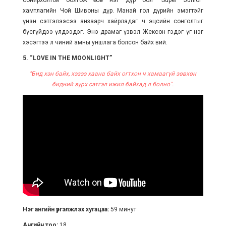
сонирхолтой болгож өгсөн нэг дүр бол “Super Junior”
хамтлагийн Чой Шивоны дүр. Манай гол дүрийн эмэгтэйг
үнэн сэтгэлээсээ анзаарч хайрладаг ч эцсийн сонголтыг
бүсгүйдээ үлдээдэг. Энэ драмаг үзвэл Жексон гэдэг үг нэг
хэсэгтээ л чиний амны уншлага болсон байх вий.
5. “LOVE IN THE MOONLIGHT”
"Бид хэн байх, хэзээ хаана байх огтхон ч хамаагүй зөвхөн
бидний зүрх сэтгэл ижил байхад л болно".
Нэг ангийн үргэлжлэх хугацаа:
59 минут
Ангийн тоо:
18