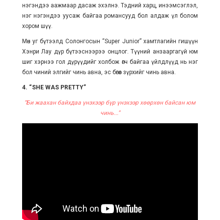
нэгэндээ аажмаар дасаж эхэлнэ. Тэдний харц, инээмсэглэл,
нэг нэгэндээ уусаж байгаа романсууд бол алдаж үл болом
хором шүү.
Мөн уг бүтээлд Солонгосын “Super Junior” хамтлагийн гишүүн
Хэнри Лау дүр бүтээснээрээ онцлог. Түүний анзааргагүй юм
шиг хэрнээ гол дүрүүдийг холбож өгч байгаа үйлдлүүд нь нэг
бол чиний элгийг чинь авна, эс бөгөөс зүрхийг чинь авна.
4. “SHE WAS PRETTY”
“Би жаахан байхдаа үнэхээр бүр үнэхээр хөөрхөн байсан юм
чинь...”