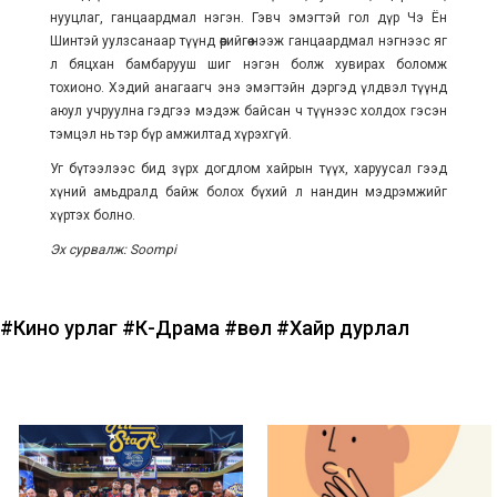
нууцлаг, ганцаардмал нэгэн. Гэвч эмэгтэй гол дүр Чэ Ён
Шинтэй уулзсанаар түүнд өөрийгөө нээж ганцаардмал нэгнээс яг
л бяцхан бамбарууш шиг нэгэн болж хувирах боломж
тохионо. Хэдий анагаагч энэ эмэгтэйн дэргэд үлдвэл түүнд
аюул учруулна гэдгээ мэдэж байсан ч түүнээс холдох гэсэн
тэмцэл нь тэр бүр амжилтад хүрэхгүй.
Уг бүтээлээс бид зүрх догдлом хайрын түүх, харуусал гээд
хүний амьдралд байж болох бүхий л нандин мэдрэмжийг
хүртэх болно.
Эх сурвалж: Soompi
#Кино урлаг
#К-Драма
#Өвөл
#Хайр дурлал