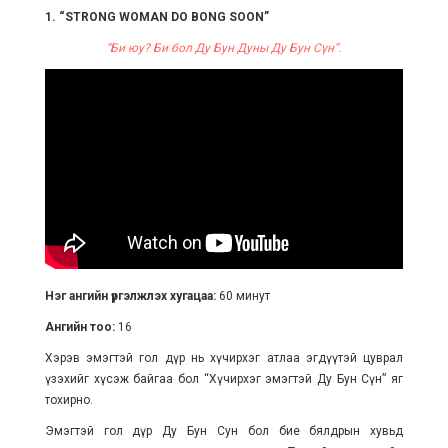
1. “STRONG WOMAN DO BONG SOON”
“Би юу? Би бол Ду Бун Дуны Ду Бун Сүн”.
Нэг ангийн үргэлжлэх хугацаа:
60 минут
Ангийн тоо:
16
Хэрэв эмэгтэй гол дүр нь хүчирхэг атлаа эгдүүтэй цуврал
үзэхийг хүсэж байгаа бол “Хүчирхэг эмэгтэй Ду Бун Сүн” яг
тохирно.
Эмэгтэй гол дүр Ду Бун Сун бол бие бялдрын хувьд