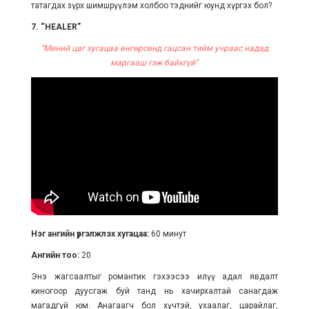
татагдах зүрх шимшрүүлэм холбоо тэднийг юунд хүргэх бол?
7. “HEALER”
“Миний цаг хугацаа өнгөрсөнд гацсан тийм учраас надад
маргааш гэж байхгүй”
Нэг ангийн үргэлжлэх хугацаа:
60 минут
Ангийн тоо:
20
Энэ жагсаалтыг романтик гэхээсээ илүү адал явдалт
киногоор дуусгаж буй танд нь хачирхалтай санагдаж
магадгүй юм. Анагаагч бол хүчтэй, ухаалаг, царайлаг,