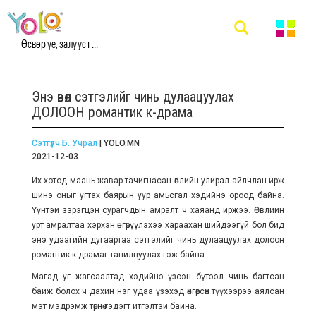
Өсвөр үе, залууст ...
Энэ өвөл сэтгэлийг чинь дулаацуулах
ДОЛООН романтик к-драма
Сэтгүүлч Б. Учрал
| YOLO.MN
2021-12-03
Их хотод маань жавар тачигнасан өвлийн улирал айлчлан ирж
шинэ оныг угтах баярын уур амьсгал хэдийнэ ороод байна.
Үүнтэй зэрэгцэн сурагчдын амралт ч хаяанд иржээ. Өвлийн
урт амралтаа хэрхэн өнгөрүүлэхээ хараахан шийдээгүй бол бид
энэ удаагийн дугаартаа сэтгэлийг чинь дулаацуулах долоон
романтик к-драмаг танилцуулах гэж байна.
Магад уг жагсаалтад хэдийнэ үзсэн бүтээл чинь багтсан
байж болох ч дахин нэг удаа үзэхэд өнгөрсөн түүхээрээ аялсан
мэт мэдрэмж төрнө гэдэгт итгэлтэй байна.