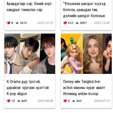
Аравдугаар сар: Хөхний хорт
"Улсынхаа шилдэг хүүхэд
хавдрыг таниулах сар
болсон, цаашдаа тив,
дэлхийн шилдэг болохын
төлөө хичээнэ"
8
1613
2022-10-12
512
2057
2022-12-30
К-Drama дүр төрхтэй,
Disney-ийн Tangled live-
царайлаг зургаан эрэгтэй
action киноны зураг авалт
K-pop айдол
Испанид албан ёсоор
эхэллээ
13
669
2025-08-28
0
262
2026-07-10