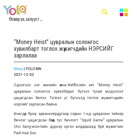
Өсвөр үе, залууст ...
“Money Heist” цувралын солонгос
хувилбарт тоглох жүжигчдийн НЭРСИЙГ
зарлалаа
Миау
| YOLO.MN
2021-12-02
Одоогоос нэг жилийн өмнө Netflix-ийн хит “Money Heist”
цувралын солонгос хувилбарыг бүтээх тухай мэдээлэл
цацагдсан билээ. Тэгвэл уг бүтээлд тоглох жүжигчдийн
нэрсийг зарласан байна.
Өчигдөр буюу арванхоёрдугаар сарын 1-нд цувралын тийзер
бичлэг цацагдсан бөгөөд тус бичлэгт “Squid Game” цувралын
Cho Sang-woo-гийн дүрээр эргэн алдаршаад буй жүжигчин
Park Hae Soo: