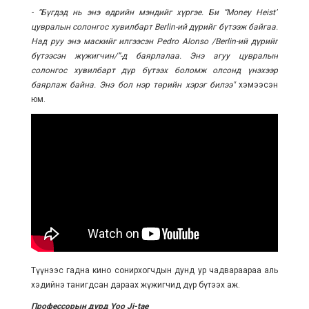
- “Бүгдэд нь энэ өдрийн мэндийг хүргэе. Би “Money Heist”
цувралын солонгос хувилбарт Berlin-ий дүрийг бүтээж байгаа.
Над руу энэ маскийг илгээсэн Pedro Alonso /Berlin-ий дүрийг
бүтээсэн жүжигчин/”-д баярлалаа. Энэ агуу цувралын
солонгос хувилбарт дүр бүтээх боломж олсонд үнэхээр
баярлаж байна. Энэ бол нэр төрийн хэрэг билээ"
хэмээсэн
юм.
Түүнээс гадна кино сонирхогчдын дунд ур чадвараараа аль
хэдийнэ танигдсан дараах жүжигчид дүр бүтээх аж.
Профессорын дүрд
Yoo Ji-tae