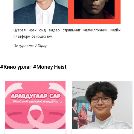
Цуврал ирэх онд видео стрийминг үйлчилгээний Netflix
платформ байрших юм.
Эх сурвалж: Allkpop
#Кино урлаг
#Money Heist