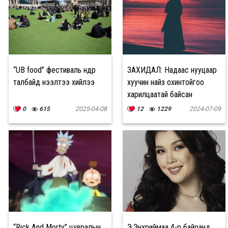
“UB food” фестиваль өнөөдөр
ЗАХИДАЛ: Надаас нууцаар
талбайд нээлтээ хийлээ
хуучин найз охинтойгоо
харилцаатай байсан
0
615
2025-04-08
12
1229
2024-07-09
“Rick And Morty” цувралын
Э.Энхриймаа 4-р байранд