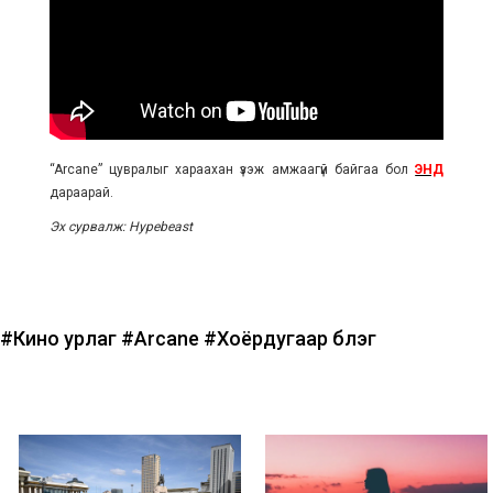
“Arcane”
цувралыг хараахан үзэж амжаагүй байгаа бол
ЭНД
дараарай.
Эх сурвалж: Hypebeast
#Кино урлаг
#Arcane
#Хоёрдугаар бүлэг