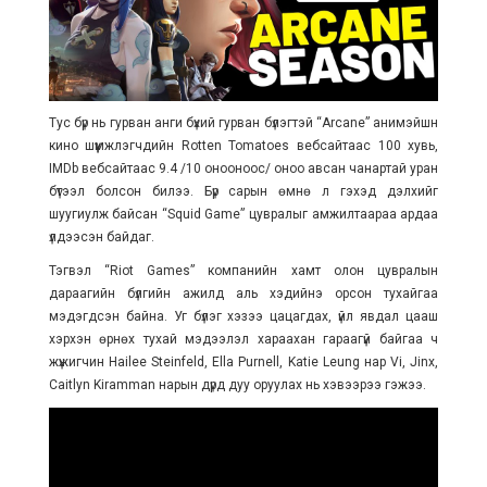
Тус бүр нь гурван анги бүхий гурван бүлэгтэй “Arcane” анимэйшн
кино шүүмжлэгчдийн Rotten Tomatoes вебсайтаас 100 хувь,
IMDb вебсайтаас 9.4 /10 онооноос/ оноо авсан чанартай уран
бүтээл болсон билээ. Бүр сарын өмнө л гэхэд дэлхийг
шуугиулж байсан “Squid Game” цувралыг амжилтаараа ардаа
үлдээсэн байдаг.
Тэгвэл “Riot Games” компанийн хамт олон цувралын
дараагийн бүлгийн ажилд аль хэдийнэ орсон тухайгаа
мэдэгдсэн байна. Уг бүлэг хэзээ цацагдах, үйл явдал цааш
хэрхэн өрнөх тухай мэдээлэл хараахан гараагүй байгаа ч
жүжигчин Hailee Steinfeld, Ella Purnell, Katie Leung нар Vi, Jinx,
Caitlyn Kiramman нарын дүрд дуу оруулах нь хэвээрээ гэжээ.