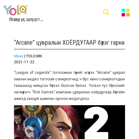
Өсвөр үе, залууст ...
“Arcane” цувралын ХОЁРДУГААР бүлэг гарна
Миау
| YOLO.MN
2021-11-22
“League of Legends” тоглоомын түүхийг өгүүлэх “Arcane” цуврал
зөвхөн видео тоглоом сонирхогчид ч бус кино сонирхогчдын
таашаалд нийцсэн бүтээл болсон билээ. Тэгвэл тус бүтээлийг
хөгжүүлэгч “Riot Games” компани цувралын хоёрдугаар бүлгийн
ажилд ханцуй шамлан орсноо мэдэгдлээ.