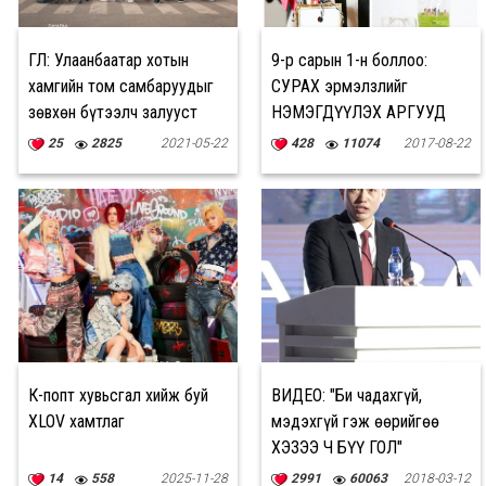
ӨГЛӨӨ: Улаанбаатар хотын
9-р сарын 1-н боллоо:
хамгийн том самбаруудыг
СУРАХ эрмэлзлийг
зөвхөн бүтээлч залууст
НЭМЭГДҮҮЛЭХ АРГУУД
25
2825
2021-05-22
428
11074
2017-08-22
К-попт хувьсгал хийж буй
ВИДЕО: "Би чадахгүй,
XLOV хамтлаг
мэдэхгүй гэж өөрийгөө
ХЭЗЭЭ Ч БҮҮ ГОЛ"
14
558
2025-11-28
2991
60063
2018-03-12