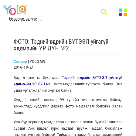
Өсвөр үе, залууст ...
ФОТО: Тэдний өнөөдрийн БҮТЭЭЛ уйгагүй
хөдөлмөрийн ҮР ДҮН №2
Сондор
| YOLO.MN
2016-10-24
Бид өмнө нь та бүхэндээ
Тэдний өнөөдрийн БҮТЭЭЛ уйгагүй
хөдөлмөрийн ҮР ДҮН №1
фото мэдээллийг хүргэсэн билээ. Энэ
удаа үргэлжлэлийг хүргэж байна.
Хүнд 1 хувийн авьяас, 99 хувийн хичээл зүтгэл байхад
амжилтад хүрдгийг дараах фото мэдээлэл бэлхнээ хэлэх
болно.
Хүн бүр хорвоод мэндэлсэн цагаасаа эхлэн бүхнийг шинээр
сурдаг. Анх төрөхдөө л зурж чаддаг, дуулж чаддаг, бүжиглэж
чаддаг хүн гэж байхгүй. Тиймдээ ч чамд багахан хэмжээний