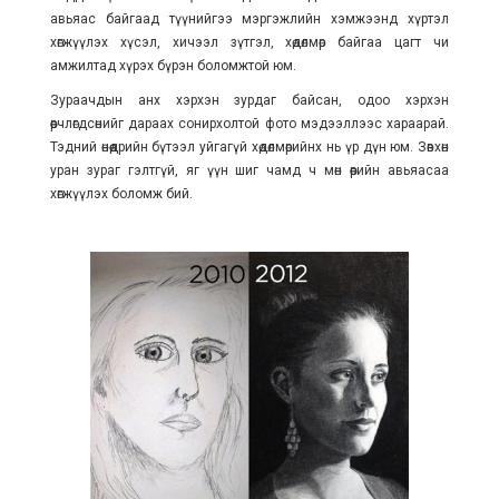
авьяас байгаад түүнийгээ мэргэжлийн хэмжээнд хүртэл
хөгжүүлэх хүсэл, хичээл зүтгэл, хөдөлмөр байгаа цагт чи
амжилтад хүрэх бүрэн боломжтой юм.
Зураачдын анх хэрхэн зурдаг байсан, одоо хэрхэн
өөрчлөгдсөнийг дараах сонирхолтой фото мэдээллээс хараарай.
Тэдний өнөөдрийн бүтээл уйгагүй хөдөлмөрийнх нь үр дүн юм. Зөвхөн
уран зураг гэлтгүй, яг үүн шиг чамд ч мөн өөрийн авьяасаа
хөгжүүлэх боломж бий.