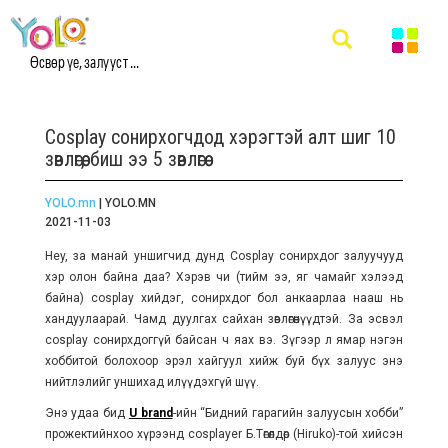
Өсвөр үе, залууст ...
Cosplay сонирхогчдод хэрэгтэй алт шиг 10
зөвлөгөө, биш ээ 5 зөвлөгөө
YOLO.mn
| YOLO.MN
2021-11-03
Hey, за манай уншигчид дунд Cosplay сонирхдог залуучууд
хэр олон байна даа? Хэрэв чи (тийм ээ, яг чамайг хэлээд
байна) cosplay хийдэг, сонирхдог бол анкаарлаа нааш нь
хандуулаарай. Чамд дуулгах сайхан зөвлөгөөнүүдтэй. За эсвэл
cosplay сонирхдоггүй байсан ч яах вэ. Зүгээр л ямар нэгэн
хоббитой болохоор эрэл хайгуул хийж буй бүх залуус энэ
нийтлэлийг уншихад илүүдэхгүй шүү.
Энэ удаа бид
U brand
-ийн “Бидний гарагийн залуусын хобби”
прожектийнхоо хүрээнд cosplayer Б.Төгөлдөр (Hiruko)-той хийсэн