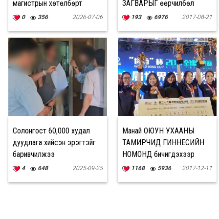
магистрын хөтөлбөрт
ЗАГВАРЫГ өөрчилбөл
өргөдөл авч эхэллээ
0
356
2026-07-06
193
6976
2017-08-21
Солонгост 60,000 худал
Манай ОЮУН УХААНЫ
дуудлага хийсэн эрэгтэйг
ТАМИРЧИД ГИННЕСИЙН
баривчилжээ
НОМОНД бичигдэхээр
боллоо
4
648
2025-09-25
1168
5936
2017-12-11