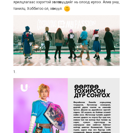
ярилцлагаас хэрэгтэй зөвлөгөөнүүдийг нь олоод ирлээ. Алив унш,
танилц. Хоббигоо ол, хөгжүүл.
1.