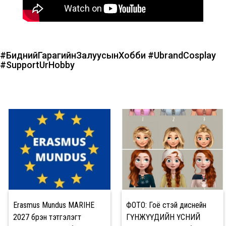
#БиднийГарагийнЗалуусынХобби
#UbrandCosplay
#SupportUrHobby
Erasmus Mundus MARIHE
ФОТО: Гоё үстэй диснейн
2027 бүрэн тэтгэлэгт
ГҮНЖҮҮДИЙН ҮСНИЙ