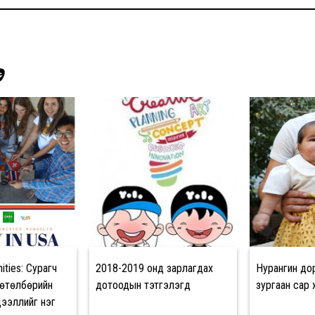
Э
ities: Сурагч
2018-2019 онд зарлагдах
Нурангин до
өтөлбөрийн
дотоодын тэтгэлэгүүд
зургаан сар 
дээллийг нэг