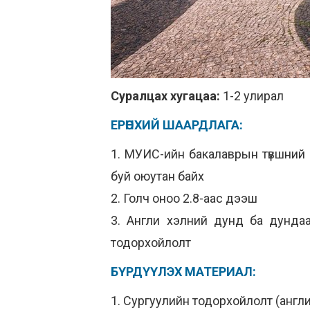
Суралцах хугацаа:
1-2 улирал
ЕРӨНХИЙ ШААРДЛАГА:
1. МУИС-ийн бакалаврын түвшний 
буй оюутан байх
2. Голч оноо 2.8-аас дээш
3. Англи хэлний дунд ба дундаа
тодорхойлолт
БҮРДҮҮЛЭХ МАТЕРИАЛ:
1. Сургуулийн тодорхойлолт (англ