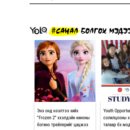
#САНАЛ БОЛГОХ МЭДЭ
Энэ онд нээлтээ хийх
Youth Opportun
"Frozen 2" хүүхэлдэйн киноны
солилцооны х
богино трейлерийг цацжээ
талаар бүх мэ