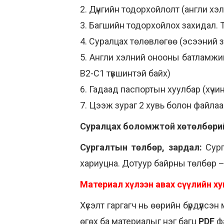
2. Дүнгийн тодорхойлолт (англи хэ
3. Багшийн тодорхойлох захидал. Т
4. Суралцах төлөвлөгөө (эсээний з
5. Англи хэлний онооны батламжий
B2-C1 түвшинтэй байх)
6. Гадаад паспортын хуулбар (хүчи
7. Цээж зураг 2 хувь болон файла
Суралцах боломжтой хөтөлбөри
Сургалтын төлбөр, зардал:
Сург
хариуцна. Дотуур байрны төлбөр –
Материал хүлээн авах сүүлийн ху
Хүсэлт гаргагч нь өөрийн бүрдүүлс
өгөх ба материалыг нэг багц
PDF
ф