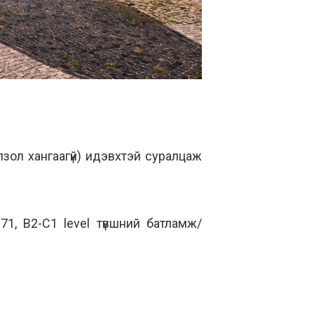
зол хангаагүй) идэвхтэй суралцаж
1, B2-C1 level түвшний батламж/