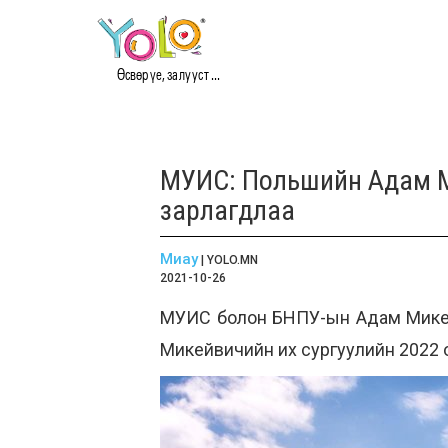
Өсвөр үе, залууст ...
МУИС: Польшийн Адам Ми
зарлагдлаа
Миау
| YOLO.MN
2021-10-26
МУИС болон БНПУ-ын Адам Микейв
Микейвичийн их сургуулийн 2022 