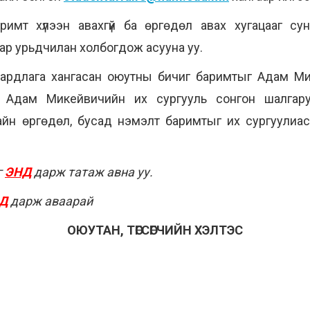
имт хүлээн авахгүй ба өргөдөл авах хугацааг сунг
ар урьдчилан холбогдож асууна уу.
аардлага хангасан оюутны бичиг баримтыг Адам М
. Адам Микейвичийн их сургууль сонгон шалгару
йн өргөдөл, бусад нэмэлт баримтыг их сургуулиас 
г
ЭНД
дарж татаж авна уу.
Д
дарж аваарай
ОЮУТАН, ТӨГСӨГЧИЙН ХЭЛТЭС