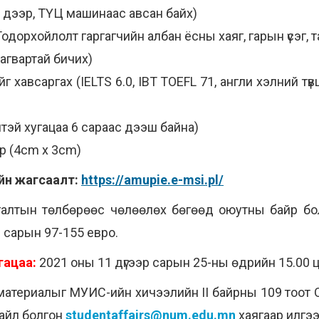
л дээр, ТҮЦ машинаас авсан байх)
одорхойлолт гаргагчийн албан ёсны хаяг, гарын үсэг, 
агвартай бичих)
г хавсаргах (IELTS 6.0, IBT TOEFL 71, англи хэлний т
нтэй хугацаа 6 сараас дээш байна)
ар (4cm x 3cm)
йн жагсаалт:
https://amupie.e-msi.pl/
алтын төлбөрөөс чөлөөлөх бөгөөд оюутны байр бо
 сарын 97-155 евро.
гацаа:
2021 оны 11 дүгээр сарын 25-ны өдрийн 15.00 ца
эн материалыг МУИС-ийн хичээлийн II байрны 109 тоот
айл болгон
studentaffairs@num.edu.mn
хаягаар илгээ