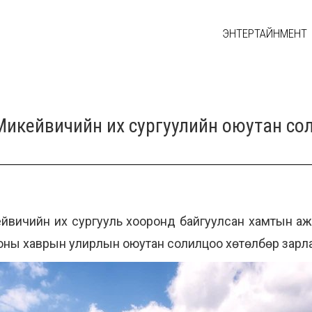
ЭНТЕРТАЙНМЕНТ
кейвичийн их сургуулийн оюутан солил
ичийн их сургууль хооронд байгуулсан хамтын аж
оны хаврын улирлын оюутан солилцоо хөтөлбөр зарл