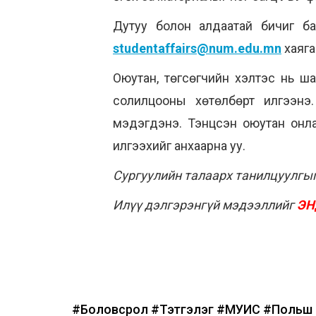
Дутуу болон алдаатай бичиг бар
studentaffairs@num.edu.mn
хаяга
Оюутан, төгсөгчийн хэлтэс нь ш
солилцооны хөтөлбөрт илгээнэ
мэдэгдэнэ. Тэнцсэн оюутан онла
илгээхийг анхаарна уу.
Сургуулийн талаарх танилцуулгы
Илүү дэлгэрэнгүй мэдээллийг
ЭН
#Боловсрол
#Тэтгэлэг
#МУИС
#Польш