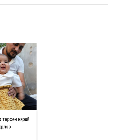
р төрсөн нярай
хүрлээ