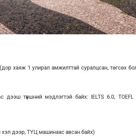
(дор хаяж 1 улирал амжилттай суралцсан, төгсөх бол
с дээш түвшний мэдлэгтэй байх: IELTS 6.0, TOEFL 7
и хэл дээр, ТҮЦ машинаас авсан байх)