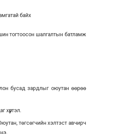
тамгатай байх
үвшин тогтоосон шалгалтын батламж
лон бусад зардлыг оюутан өөрөө
г хүртэл.
 Оюутан, төгсөгчийн хэлтэст авчирч
нэ.