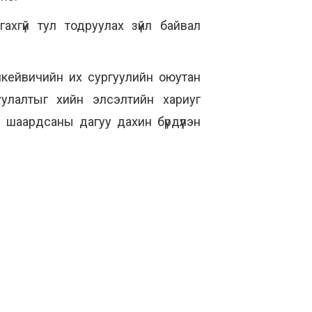
ахгүй тул тодруулах зүйл байвал
икейвичийн их сургуулийн оюутан
улалтыг хийн элсэлтийн хариуг
шаардсаны дагуу дахин бүрдүүлэн