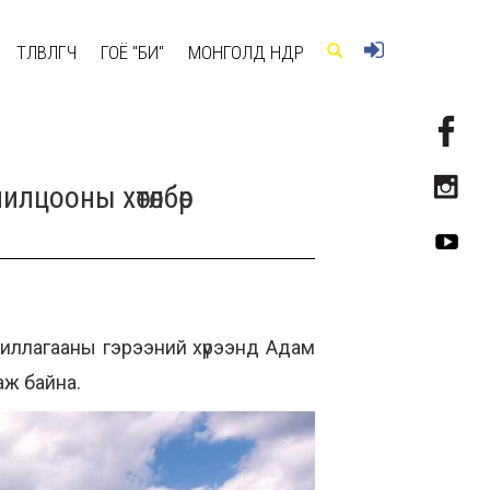
ТӨЛӨВЛӨГЧ
ГОЁ "БИ"
МОНГОЛД ӨНӨӨДӨР
цооны хөтөлбөр
иллагааны гэрээний хүрээнд Адам
аж байна.