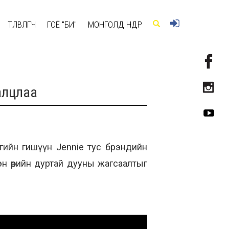
ТӨЛӨВЛӨГЧ
ГОЁ "БИ"
МОНГОЛД ӨНӨӨДӨР
алцлаа
агийн гишүүн Jennie тус брэндийн
н өөрийн дуртай дууны жагсаалтыг