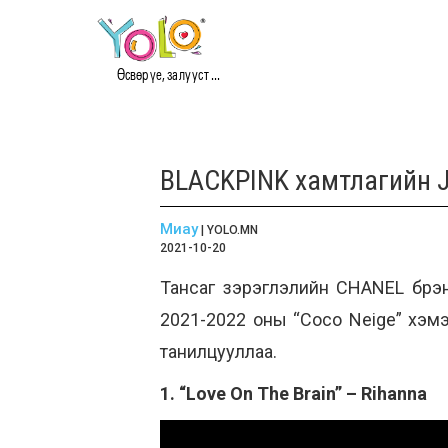
Өсвөр үе, залууст ...
BLACKPINK хамтлагийн J
Миау
| YOLO.MN
2021-10-20
Тансаг зэрэглэлийн CHANEL брэнд
2021-2022 оны “Coco Neige” хэмэ
танилцууллаа.
1. “Love On The Brain” – Rihanna