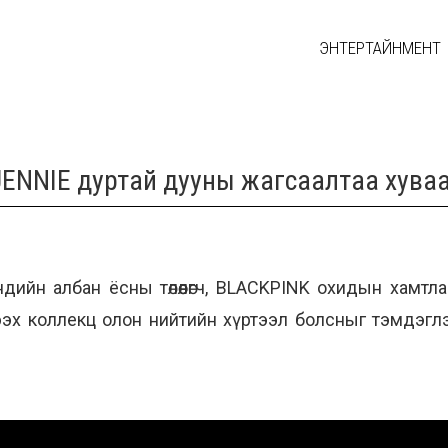
ЭНТЕРТАЙНМЕНТ
ENNIE дуртай дууны жагсаалтаа хува
ийн албан ёсны төлөөлөгч, BLACKPINK охидын хамтл
эх коллекц олон нийтийн хүртээл болсныг тэмдэглэ