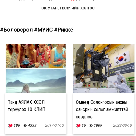
ОЮУТАН, ТӨГСӨГЧИЙН ХЭЛТЭС
#Боловсрол
#МУИС
#Риккё
Танд АЯЛАХ ХҮСЭЛ
Өмнөд Солонгосын анхны
төрүүлэх 10 КЛИП
сансрын хөлөг амжилттай
хөөрлөө
186
4333
2017-07-13
16
1809
2022-08-10