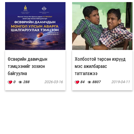
Өсвөрийн даамчдын
Холбоотой төрсөн ихрүүд
тэмцээнийг зохион
мэс ажилбараас
байгуулна
татгалзжээ
0
288
2026-03-16
84
8807
2019-04-11