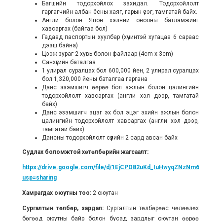
Багшийн тодорхойлох захидал. Тодорхойлолт
гаргагчийн албан ёсны хаяг, гарын үсэг, тамгатай байх.
Англи болон Япон хэлний онооны батламжийг
хавсаргах (байгаа бол)
Гадаад паспортын хуулбар (хүчинтэй хугацаа 6 сараас
дээш байна)
Цээж зураг 2 хувь болон файлаар (4cm x 3cm)
Санхүүгийн баталгаа
1 улирал суралцах бол 600,000 йен, 2 улирал суралцах
бол 1,320,000 йены баталгаа гаргана
Данс эзэмшигч өөрөө бол ажлын болон цалингийн
тодорхойлолт хавсаргах (англи хэл дээр, тамгатай
байх)
Данс эзэмшигч эцэг эх бол эцэг эхийн ажлын болон
цалингийн тодорхойлолт хавсаргах (англи хэл дээр,
тамгатай байх)
Дансны тодорхойлолт сүүлийн 2 сард авсан байх
Судлах боломжтой хөтөлбөрийн жагсаалт:
https://drive.google.com/file/d/1EjCPO82uKd_IuHwyqZNzNm6h77VxUj
usp=sharing
Хамрагдах оюутны тоо:
2 оюутан
Сургалтын төлбөр, зардал:
Сургалтын төлбөрөөс чөлөөлөх
бөгөөд оюутны байр болон бусад зардлыг оюутан өөрөө