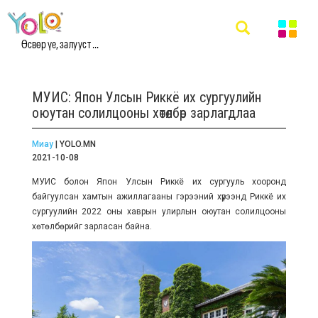
Өсвөр үе, залууст ...
МУИС: Япон Улсын Риккё их сургуулийн
оюутан солилцооны хөтөлбөр зарлагдлаа
Миау
| YOLO.MN
2021-10-08
МУИС болон Япон Улсын Риккё их сургууль хооронд
байгуулсан хамтын ажиллагааны гэрээний хүрээнд Риккё их
сургуулийн 2022 оны хаврын улирлын оюутан солилцооны
хөтөлбөрийг зарласан байна.