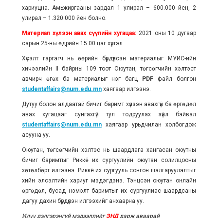
хариуцна. Амьжиргааны зардал 1 улирал – 600.000 йен, 2
улирал – 1.320.000 йен болно.
Материал хүлээн авах сүүлийн хугацаа:
2021 оны 10 дугаар
сарын 25-ны өдрийн 15.00 цаг хүртэл.
Хүсэлт гаргагч нь өөрийн бүрдүүлсэн материалыг МУИС-ийн
хичээлийн II байрны 109 тоот Оюутан, төгсөгчийн хэлтэст
авчирч өгөх ба материалыг нэг багц
PDF
файл болгон
studentaffairs@num.edu.mn
хаягаар илгээнэ.
Дутуу болон алдаатай бичиг баримт хүлээн авахгүй ба өргөдөл
авах хугацааг сунгахгүй тул тодруулах зүйл байвал
studentaffairs@num.edu.mn
хаягаар урьдчилан холбогдож
асууна уу.
Оюутан, төгсөгчийн хэлтэс нь шаардлага хангасан оюутны
бичиг баримтыг Риккё их сургуулийн оюутан солилцооны
хөтөлбөрт илгээнэ. Риккё их сургууль сонгон шалгаруулалтыг
хийн элсэлтийн хариуг мэдэгдэнэ. Тэнцсэн оюутан онлайн
өргөдөл, бусад нэмэлт баримтыг их сургуулиас шаардсаны
дагуу дахин бүрдүүлэн илгээхийг анхаарна уу.
Илүү дэлгэрэнгүй мэдээллийг
ЭНД
дарж аваарай