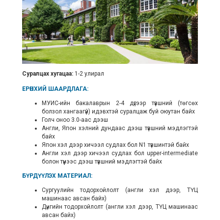
Суралцах хугацаа:
1-2 улирал
ЕРӨНХИЙ ШААРДЛАГА:
МУИС-ийн бакалаврын 2-4 дүгээр түвшний (төгсөх
болзол хангаагүй) идэвхтэй суралцаж буй оюутан байх
Голч оноо 3.0-аас дээш
Англи, Япон хэлний дундаас дээш түвшний мэдлэгтэй
байх
Япон хэл дээр хичээл судлах бол N1 түвшинтэй байх
Англи хэл дээр хичээл судлах бол upper-intermediate
болон түүнээс дээш түвшний мэдлэгтэй байх
БҮРДҮҮЛЭХ МАТЕРИАЛ:
Сургуулийн тодорхойлолт (англи хэл дээр, ТҮЦ
машинаас авсан байх)
Дүнгийн тодорхойлолт (англи хэл дээр, ТҮЦ машинаас
авсан байх)