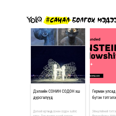
#САНАЛ БОЛГОХ МЭДЭ
Дэлхийн СОНИН СОДОН хөшөө
Герман улсад
дурсгалууд
бүтэн тэтгэлэ
Дэлхий ертөнцөд сонин содон зүйлс
Эйнштейний тэтгэ