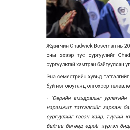
Жүжигчин Chadwick Boseman нь 20
оны эхээр тус сургуулийг Cha
сургуультай хамтран байгуулсан уг
Энэ семестрийн хувьд тэтгэлгийг
буй нэг оюутанд олгохоор төлөвлөс
- “Өөрийн амьдралыг урлагийн 
нэрэмжит тэтгэлгийг зарлаж ба
сургуулийг гэсэн хайр, түүний 
байгаа бөгөөд өдийг хүртэл бид