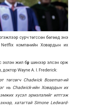
ргэжлээр сурч төгссөн бөгөөд энэ
н
Netflix компанийн Ховардын их
с эхлэн жил бүр шинээр элсэн орж
доктор Wayne A. I. Frederick:
эт төгсөгч Chadwick Boseman-ий
эг нь Chadwick-ийн Ховардын их
 дэмжих хүсэл эрмэлзлийг илтгэж
эхнэр, хатагтай Simone Ledward-