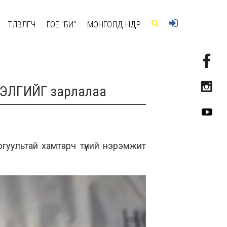
ТӨЛӨВЛӨГЧ
ГОЁ "БИ"
МОНГОЛД ӨНӨӨДӨР
ТГЭЛГИЙГ зарлалаа
ргуультай хамтарч
түүний нэрэмжит