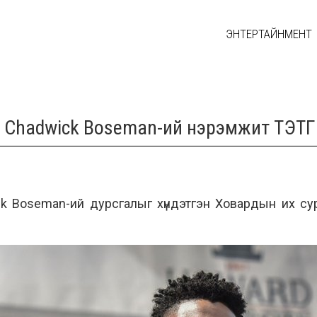
ЭНТЕРТАЙНМЕНТ
ин Chadwick Boseman-ий нэрэмжит ТЭ
ck Boseman-ий дурсгалыг хүндэтгэн
Ховардын их су