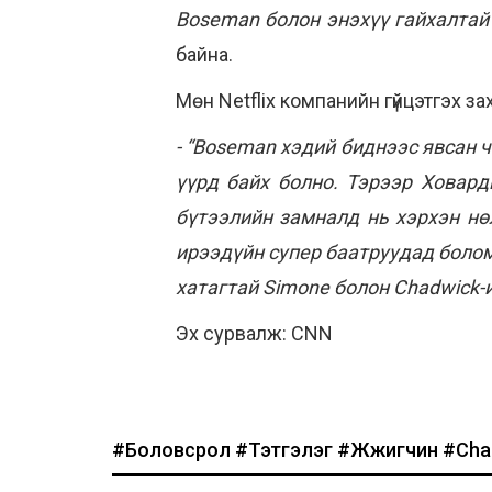
Boseman болон энэхүү гайхалтай 
байна.
Мөн Netflix компанийн гүйцэтгэх за
- “Boseman хэдий биднээс явсан ч
үүрд
байх болно. Тэрээр Ховард
бүтээлийн замналд нь хэрхэн нө
ирээдүйн супер баатруудад болом
хатагтай Simone болон Chadwick-
Эх сурвалж: CNN
#Боловсрол
#Тэтгэлэг
#Жүжигчин
#Cha