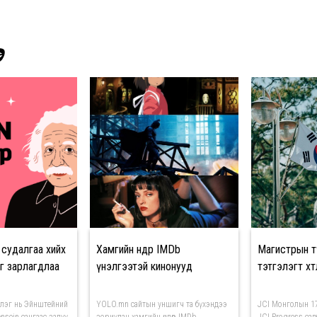
Э
 судалгаа хийх
Хамгийн өндөр IMDb
Магистрын т
г зарлагдлаа
үнэлгээтэй кинонууд
тэтгэлэгт хөт
лэг нь Эйнштейний
YOLO.mn сайтын уншигч та бүхэндээ
JCI Монголын 17