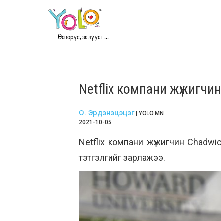
Өсвөр үе, залууст ...
Netflix компани жүжигч
О. Эрдэнэцэцэг
| YOLO.MN
2021-10-05
Netflix компани жүжигчин Chadwi
тэтгэлгийг зарлажээ.