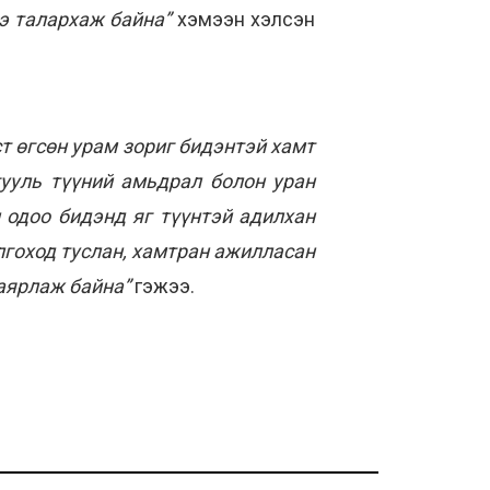
ээ талархаж байна”
хэмээн хэлсэн
ст өгсөн урам зориг бидэнтэй хамт
гууль түүний амьдрал болон уран
 одоо бидэнд яг түүнтэй адилхан
лгоход туслан, хамтран ажилласан
баярлаж байна”
гэжээ.