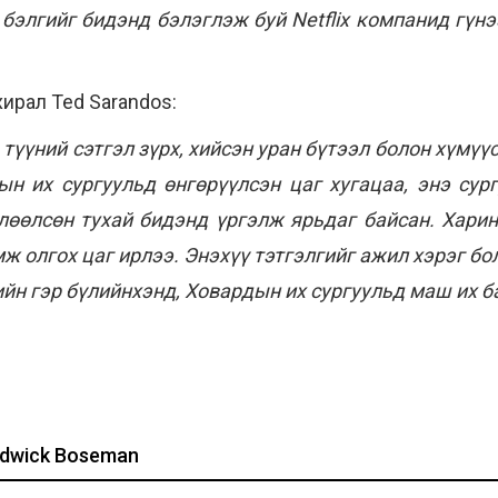
бэлгийг бидэнд бэлэглэж буй Netflix компанид гүн
хирал Ted Sarandos:
 түүний сэтгэл зүрх, хийсэн уран бүтээл болон хүмүү
ын их сургуульд өнгөрүүлсэн цаг хугацаа, энэ сур
лөөлсөн тухай бидэнд
үргэлж
ярьдаг байсан. Харин
ж олгох цаг ирлээ. Энэхүү тэтгэлгийг ажил хэрэг бо
ийн гэр бүлийнхэнд, Ховардын их сургуульд маш их 
dwick Boseman