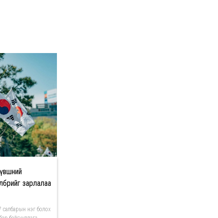
үвшний
өлбөрийг зарлалаа
 салбарын нэг болох