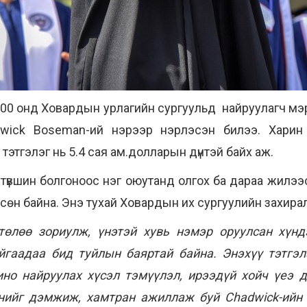
00 онд Ховардын урлагийн сургуульд найруулагч мэ
dwick Boseman-ий нэрээр нэрлэсэн билээ. Хари
 тэтгэлэг нь 5.4 сая ам.долларын дүнтэй байх аж.
 түвшин болгоноос нэг оюутанд олгох ба дараа жилээ
өн байна. Энэ тухай Ховардын их сургуулийн захирал, 
төлөө зориулж, үнэтэй хувь нэмэр оруулсан хүнд
йгаадаа бид туйлын баяртай байна. Энэхүү тэтгэл
кино найруулах хүсэл тэмүүлэл, ирээдүй хойч үеэ
нийг дэмжиж, хамтран ажиллаж буй Chadwick-ийн 