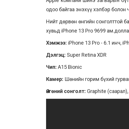
Apple компани шинэ загварын бү
одоо байгаа энэхүү хэлбэр болон
Нийт дөрвөн өнгийн сонголттой ба
хувьд iPhone 13 Pro 9699 ам.долла
Хэмжээ:
iPhone 13 Pro - 6.1 инч, iP
Дэлгэц:
Super Retina XDR
Чип:
A15 Bionic
Камер:
Шөнийн горим бүхий гурва
Өнгөний сонголт:
Graphite (саарал),