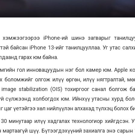
а хэмжээгээрээ iPhone-ий шинэ загварыг танилцу
эй байсан iPhone 13-ийг танилцууллаа. Уг утас салх
лдаанд гарах юм байна.
амгийн гол инновацуудын нэг бол камер юм. Apple к
йх боломжийг олгож илүү өргөн, илүү нягтралтай, мө
l image stabilization (OIS) тохиргоог санал болгож
руй сүлжээнд холбогдох юм. Ийнхүү утасны хурд бол
г цаг үетэйгээ хөл нийлүүлэн алхахад түлхэц болох б
 30 минутаар илүү хадгалах технологиор хийгдсэн.
ч мартаагүй шүү.
Бүтээгдэхүүний захиалга энэ сарын 