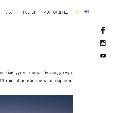
ТӨЛӨВЛӨГЧ
ГОЁ "БИ"
МОНГОЛД ӨНӨӨДӨР
он байгуулж шинэ бүтээгдэхүүн,
13 mini, iPad-ийн шинэ загвар мөн