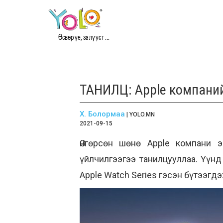
Өсвөр үе, залууст ...
ТАНИЛЦ: Apple компанийн 
Х. Болормаа
| YOLO.MN
2021-09-15
Өнгөрсөн шөнө Apple компани 
үйлчилгээгээ танилцууллаа. Үүнд 
Apple Watch Series гэсэн бүтээгд