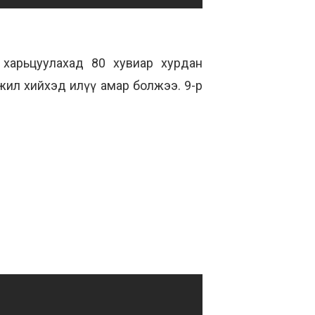
 харьцуулахад 80 хувиар хурдан
жил хийхэд илүү амар болжээ. 9-р