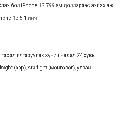
хлэх бол iPhone 13 799 ам.доллараас эхлэх аж.
hone 13 6.1 инч
 гэрэл ялгаруулах хүчин чадал 74 хувь
ight (хар), starlight (мөнгөлөг), улаан