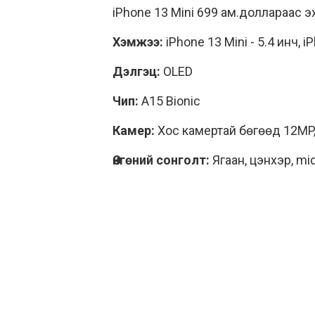
iPhone 13 Mini 699 ам.доллараас э
Хэмжээ:
iPhone 13 Mini - 5.4 инч,
iP
Дэлгэц:
OLED
Чип:
A15 Bionic
Камер:
Хос камертай бөгөөд 12MP,
Өнгөний сонголт:
Ягаан, цэнхэр, midn