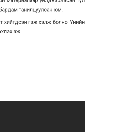
он материалаар үйлдвэрлэсэн тул
м бардам танилцуулсан юм.
т хийгдсэн гэж хэлж болно. Ү
нийн
эхлэх аж.