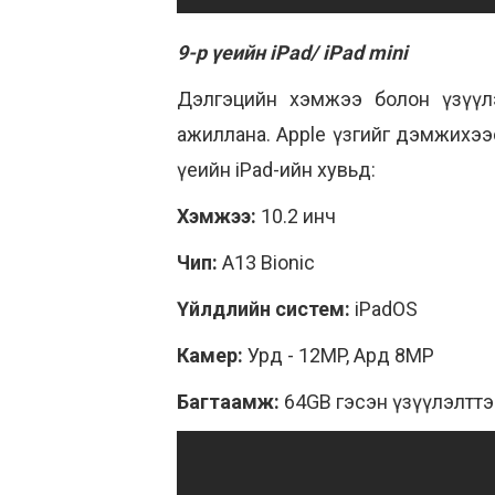
9-р үеийн iPad/ iPad mini
Дэлгэцийн хэмжээ болон үзүүлэ
ажиллана. Apple үзгийг дэмжихэ
үеийн iPad-ийн хувьд:
Хэмжээ:
10.2 инч
Чип:
А13 Bionic
Үйлдлийн систем:
iPadOS
Камер:
Урд - 12MP, Ард 8MP
Багтаамж:
64GB гэсэн үзүүлэлттэ