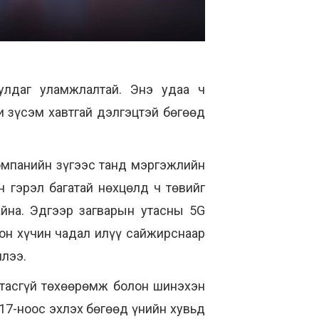
улдаг уламжлалтай. Энэ удаа ч
и зүсэм хавтгай дэлгэцтэй бөгөөд
омпанийн зүгээс танд мэргэжлийн
н гэрэл багатай нөхцөлд ч төвийг
 байна. Эдгээр загварын утасны 5G
он хүчин чадал илүү сайжирснаар
илээ.
 Утасгүй төхөөрөмж болон шинэхэн
17-ноос эхлэх бөгөөд ү
нийн хувьд