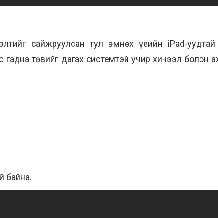
лтийг сайжруулсан тул өмнөх үеийн iPad-уудтай
эс гадна
төвийг дагах системтэй учир хичээл болон а
й байна.