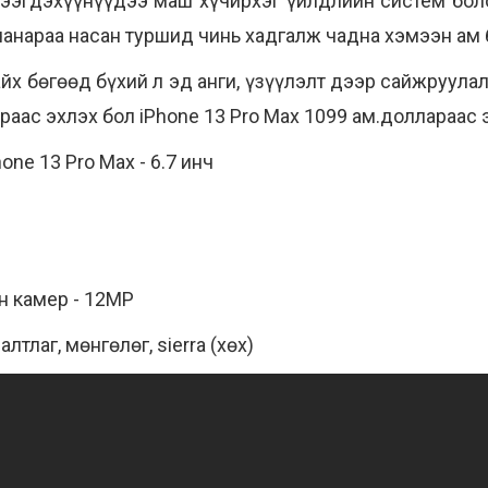
тээгдэхүүнүүдээ маш хүчирхэг үйлдлийн систем бол
 чанараа насан туршид чинь хадгалж чадна хэмээн а
йх бөгөөд бүхий л эд анги, үзүүлэлт дээр сайжруулал
раас эхлэх бол iPhone 13 Pro Max 1099 ам.доллараас 
hone 13 Pro Max - 6.7 инч
н камер - 12MP
 алтлаг, мөнгөлөг,
sierra
(хөх)