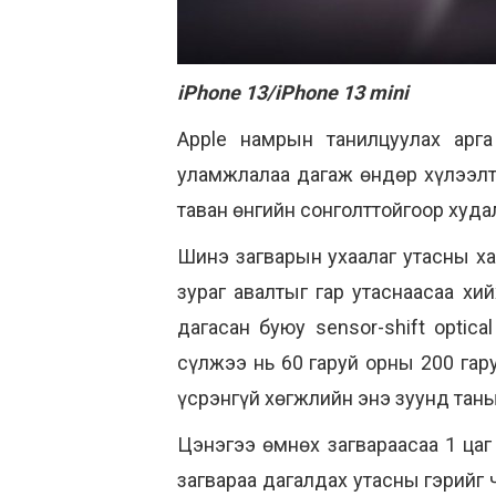
iPhone 13/iPhone 13 mini
Apple намрын танилцуулах арг
уламжлалаа дагаж өндөр хүлээлтт
таван өнгийн сонголттойгоор худа
Шинэ загварын ухаалаг утасны х
зураг авалтыг гар утаснаасаа хи
дагасан буюу sensor-shift optica
сүлжээ нь 60 гаруй орны 200 га
үсрэнгүй хөгжлийн энэ зуунд таны
Цэнэгээ өмнөх загвараасаа 1 цаг
загвараа дагалдах утасны гэрийг 