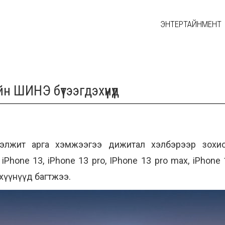
ЭНТЕРТАЙНМЕНТ
ШИНЭ бүтээгдэхүүнүүд
ээлжит арга хэмжээгээ
дижитал хэлбэрээр
зохи
iPhone 13, iPhone 13 pro, IPhone 13 pro max, iPhone 
эхүүнүүд багтжээ.