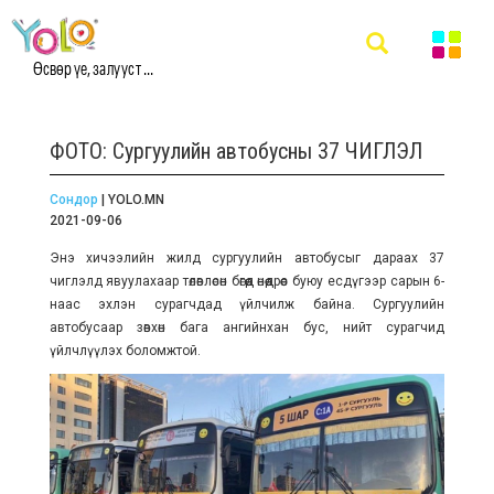
Өсвөр үе, залууст ...
ФОТО: Сургуулийн автобусны 37 ЧИГЛЭЛ
Сондор
| YOLO.MN
2021-09-06
Энэ хичээлийн жилд сургуулийн автобусыг дараах 37
чиглэлд явуулахаар төлөвлөсөн бөгөөд өнөөдрөөс буюу есдүгээр сарын 6-
наас эхлэн сурагчдад үйлчилж байна. Сургуулийн
автобусаар зөвхөн бага ангийнхан бус, нийт сурагчид
үйлчлүүлэх боломжтой.