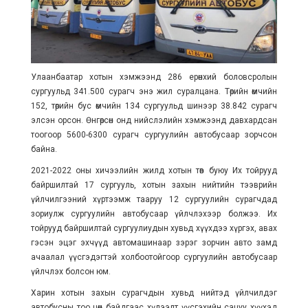
Улаанбаатар хотын хэмжээнд 286 ерөнхий боловсролын
сургуульд 341.500 сурагч энэ жил суралцана. Төрийн өмчийн
152, төрийн бус өмчийн 134 сургуульд шинээр 38.842 сурагч
элсэн орсон. Өнгөрсөн онд нийслэлийн хэмжээнд давхардсан
тоогоор 5600-6300 сурагч сургуулийн автобусаар зорчсон
байна.
2021-2022 оны хичээлийн жилд хотын төв буюу Их тойрууд
байршилтай 17 сургууль, хотын захын нийтийн тээврийн
үйлчилгээний хүртээмж тааруу 12 сургуулийн сурагчдад
зориулж сургуулийн автобусаар үйлчлэхээр болжээ. Их
тойрууд байршилтай сургуулиудын хувьд хүүхдээ хүргэх, авах
гэсэн эцэг эхчүүд автомашинаар зэрэг зорчин авто замд
ачаалал үүсгэдэгтэй холбоотойгоор сургуулийн автобусаар
үйлчлэх болсон юм.
Харин хотын захын сурагчдын хувьд нийтэд үйлчилдэг
автобусны тоо цөөн байдгаас хүлээлт үүсгэхийн сацуу хүүхэд