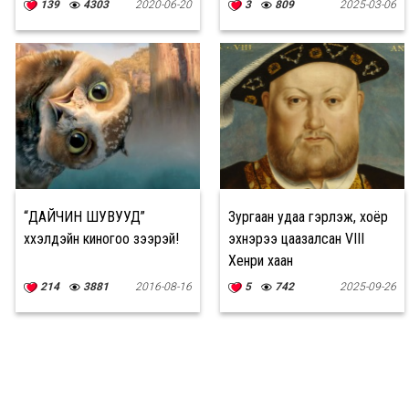
139
4303
2020-06-20
3
809
2025-03-06
“ДАЙЧИН ШУВУУД”
Зургаан удаа гэрлэж, хоёр
хүүхэлдэйн киногоо үзээрэй!
эхнэрээ цаазалсан VIII
Хенри хаан
214
3881
2016-08-16
5
742
2025-09-26