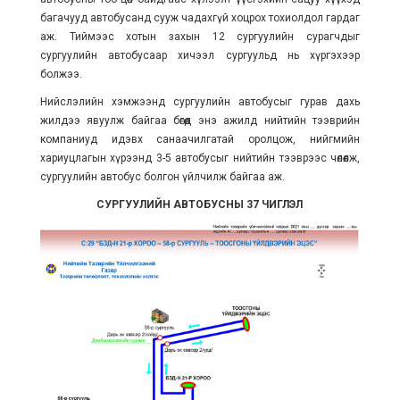
багачууд автобусанд сууж чадахгүй хоцрох тохиолдол гардаг
аж. Тиймээс хотын захын 12 сургуулийн сурагчдыг
сургуулийн автобусаар хичээл сургуульд нь хүргэхээр
болжээ.
Нийслэлийн хэмжээнд сургуулийн автобусыг гурав дахь
жилдээ явуулж байгаа бөгөөд энэ ажилд нийтийн тээврийн
компаниуд идэвх санаачилгатай оролцож, нийгмийн
хариуцлагын хүрээнд 3-5 автобусыг нийтийн тээврээс чөлөөлж,
сургуулийн автобус болгон үйлчилж байгаа аж.
СУРГУУЛИЙН АВТОБУСНЫ 37 ЧИГЛЭЛ