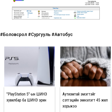
#Боловсрол
#Сургууль
#Автобус
"PlayStation 5"-ын ШИНЭ
Аутизмтай эмэгтэйг
хувилбар ба ШИНЭ эрин
сэтгэцийн эмнэлэгт 45 жил
хорьжээ