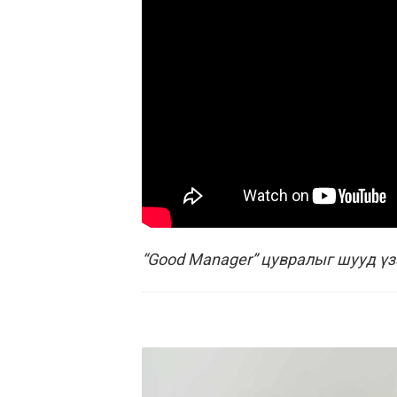
“Good Manager” цувралыг шууд үз