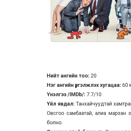
Нийт ангийн тоо:
20
Нэг ангийн үргэлжлэх хугацаа:
60 
Үнэлгээ /IMDb/:
7.7/10
Үйл явдал:
Танхайчуудтай хамтран
Овсгоо самбаатай, алиа марзан 
болно.