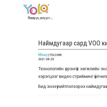
Өсвөр үе, залууст ...
Наймдугаар сард VOO ки
Миау
| YOLO.MN
2021-08-29
Технологийн үсрэнгүй хөгжлийн эн
хэрэгцээг видео стрийминг үйлчил
Бид энэхүү нийтлэлээрээ наймдугаа