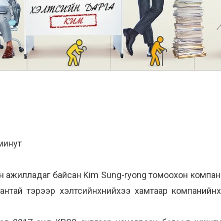
минут
 ажилладаг байсан Kim Sung-ryong томоохон компан
зантай тэрээр хэлтсийнхнийхээ хамтаар компанийн