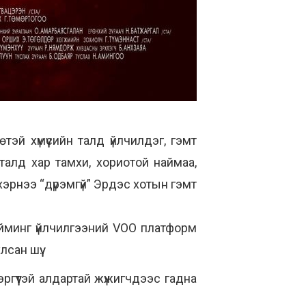
эй хүмүүсийн талд үйлчилдэг, гэмт
 талд хар тамхи, хориотой наймаа,
эрнээ “дүрэмгүй” Эрдэс хотын гэмт
ийминг үйлчилгээний VOO платформ
сан шүү.
эргүүтэй алдартай жүжигчдээс гадна