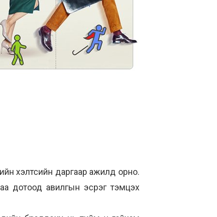
ийн хэлтсийн даргаар ажилд орно.
хаа дотоод авилгын эсрэг тэмцэх