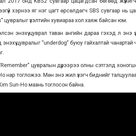
врал 2017 онд KBS2 сувгаар цацагдсан бөгөөд жүжигч
тээгүй хэрнээ яг нэг цагт өрсөлдөгч SBS сувгаар нь ц
rs” цувралыг үзэлтийн хувиараа хол хаяж байсан юм.
элсэн энэхүү цуврал таван ангийн дараа гэхэд л энэ ү
 энэхүү цувралыг “underdog” буюу гайхалтай чанартай 
г.
 “Remember” цувралын дүрээрээ олны сэтгэлд хоног
o нар тогложээ. Мөн энэ жил үзэгч биднийг талцуула
 Kim Sun-Ho маань тоглосон байна.