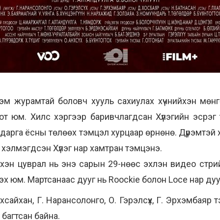
рэм журамтай боловч хууль сахиулах хүчнийхэн мөнгөт
 хот юм. Хилс хэргээр баривчлагдсан Хүлэгийн эсрэг
ударга ёсны төлөөх тэмцэл хурцаар өрнөнө. Дүрэмтэй х
 хэлмэгдсэн Хүлэг нар хамтран тэмцэнэ.
нэхэн цуврал нь энэ сарын 29-нөөс эхлэн видео стр
х юм. Мартсанаас дууг нь Roockie болон Loce нар дуул
хсайхан, Г. Нарансолонго, О. Гэрэлсүх, Г. Эрхэмбаяр т
 багтсан байна.