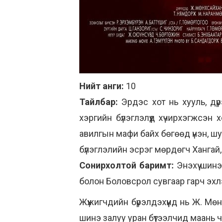
Нийт анги:
10
Тайлбар:
Эрдэс хот нь хууль, дү
хэргийн бүлэглэлүүд хүчирхэгжсэн
авилгын мафи байх бөгөөд үнэн, ш
бүлэглэлийн эсрэг мөрдөгч Хангай,
Сонирхолтой баримт:
Энэхүү ши
болон Боловсрол сувгаар гарч эхлэ
Жүжигчдийн бүрэлдэхүүнд нь Ж. Мөн
шинэ залуу уран бүтээлчид маань ч