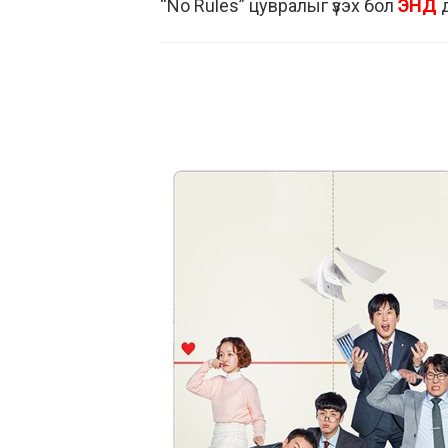
“No Rules” цувралыг үзэх бол
ЭНД
д