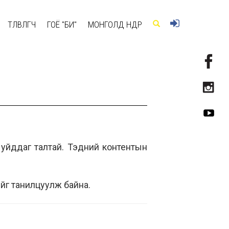
ТӨЛӨВЛӨГЧ
ГОЁ "БИ"
МОНГОЛД ӨНӨӨДӨР
н уйддаг талтай. Тэдний контентын
ийг танилцуулж байна.