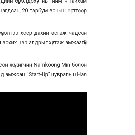
дийн бүрэлдэхүүн нь тийм ч гайхам
ацагдсан, 20 тэрбум вонын өртгөөр
зүүлэлтээ хоёр дахин өсгөж чадсан
ч зохих нэр алдрыг хүртэж амжаагүй
шсон жүжигчин Namkoong Min болон
ад амжсан “Start-Up” цувралын Han