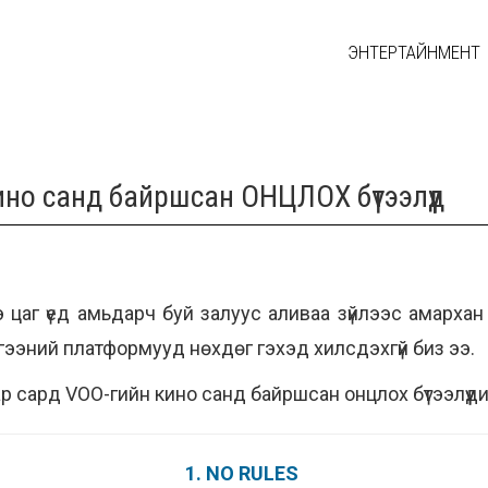
ЭНТЕРТАЙНМЕНТ
но санд байршсан ОНЦЛОХ бүтээлүүд
э цаг үед амьдарч буй залуус аливаа зүйлээс амарха
гээний платформууд нөхдөг гэхэд хилсдэхгүй биз ээ.
р сард VOO-гийн кино санд байршсан онцлох бүтээлүүд
1. NO RULES