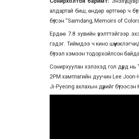
Сонирхолтой баримт:
Энэхүү цу
алдартай биш, өндөр өртгөөр ч бү
бүтсэн “Saimdang, Memoirs of Colo
Ердөө 7.8 хувийн үзэлттэйгээр эх
гэдэг. Тиймдээ ч кино шүүмжлэгчид
бүтээл хэмээн тодорхойлсон байда
Сонирхуулан хэлэхэд гол дүрд нь
2PM хамтлагийн дуучин Lee Joon-H
Ji-Pyeong ахлахын дүрийг бүтээсэн