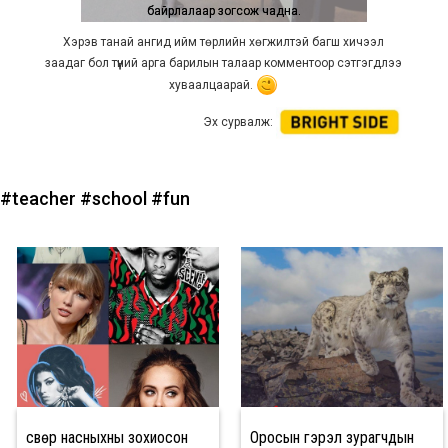
байрлалаар зогсож чадна.
байрлалаар зогсож чадна.
Хэрэв танай ангид ийм төрлийн хөгжилтэй багш хичээл
заадаг бол түүний арга барилын талаар комментоор сэтгэгдлээ
хуваалцаарай.
Эх сурвалж:
#teacher
#school
#fun
Өсвөр насныхны зохиосон
Оросын гэрэл зурагчдын