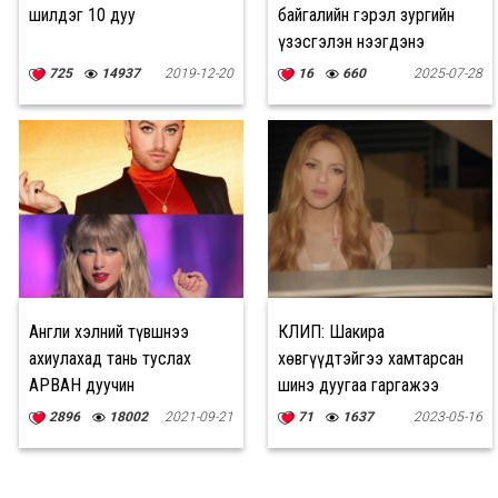
шилдэг 10 дуу
байгалийн гэрэл зургийн
үзэсгэлэн нээгдэнэ
725
14937
2019-12-20
16
660
2025-07-28
Англи хэлний түвшнээ
КЛИП: Шакира
ахиулахад тань туслах
хөвгүүдтэйгээ хамтарсан
АРВАН дуучин
шинэ дуугаа гаргажээ
2896
18002
2021-09-21
71
1637
2023-05-16