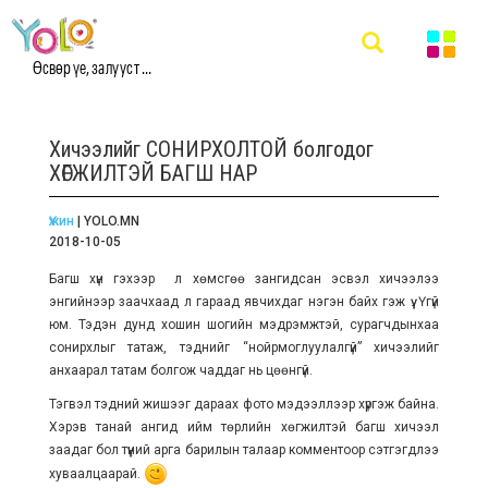
Өсвөр үе, залууст ...
Хичээлийг СОНИРХОЛТОЙ болгодог
ХӨГЖИЛТЭЙ БАГШ НАР
Үжин
| YOLO.MN
2018-10-05
Багш хүн гэхээр л хөмсгөө зангидсан эсвэл хичээлээ
энгийнээр заачхаад л гараад явчихдаг нэгэн байх гэж үү. Үгүй
юм. Тэдэн дунд хошин шогийн мэдрэмжтэй, сурагчдынхаа
сонирхлыг татаж, тэднийг “нойрмоглуулалгүй” хичээлийг
анхаарал татам болгож чаддаг нь цөөнгүй.
Тэгвэл тэдний жишээг дараах фото мэдээллээр хүргэж байна.
Хэрэв танай ангид ийм төрлийн хөгжилтэй багш хичээл
заадаг бол түүний арга барилын талаар комментоор сэтгэгдлээ
хуваалцаарай.