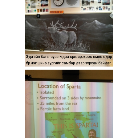
Зургийн багш сурагчдаа орж ирэхээс өмнө өдөр
Зургийн багш сурагчдаа орж ирэхээс өмнө өдөр
бүр нэг шинэ зургийг самбар дээр зурсан байдаг.
бүр нэг шинэ зургийг самбар дээр зурсан байдаг.