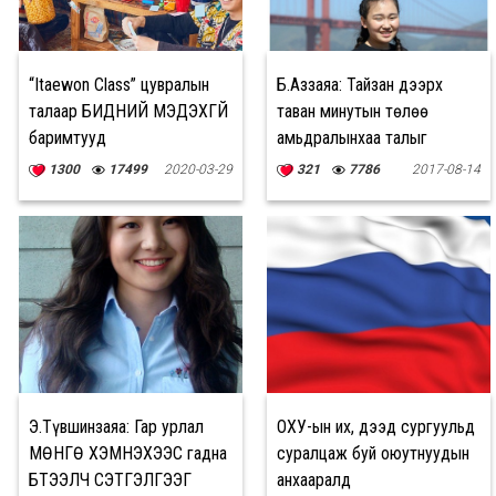
“Itaewon Class” цувралын
Б.Аззаяа: Тайзан дээрх
талаар БИДНИЙ МЭДЭХГҮЙ
таван минутын төлөө
баримтууд
амьдралынхаа талыг
зориулна гэдэг гайхамшиг
1300
17499
2020-03-29
321
7786
2017-08-14
Э.Түвшинзаяа: Гар урлал
ОХУ-ын их, дээд сургуульд
МӨНГӨ ХЭМНЭХЭЭС гадна
суралцаж буй оюутнуудын
БҮТЭЭЛЧ СЭТГЭЛГЭЭГ
анхааралд