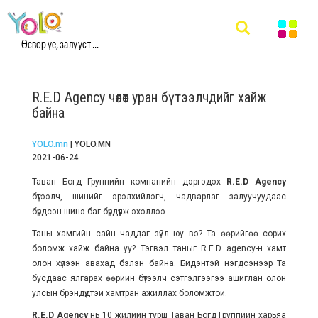
Өсвөр үе, залууст ...
R.E.D Agency чөлөөт уран бүтээлчдийг хайж
байна
YOLO.mn
| YOLO.MN
2021-06-24
Таван Богд Группийн компанийн дэргэдэх
R.E.D Agency
бүтээлч, шинийг эрэлхийлэгч, чадварлаг залуучуудаас
бүрдсэн шинэ баг бүрдүүлж эхэллээ.
Таны хамгийн сайн чаддаг зүйл юу вэ? Та өөрийгөө сорих
боломж хайж байна уу? Тэгвэл таныг R.E.D agency-н хамт
олон хүлээн авахад бэлэн байна. Бидэнтэй нэгдсэнээр Та
бусдаас ялгарах өөрийн бүтээлч сэтгэлгээгээ ашиглан олон
улсын брэндүүдтэй хамтран ажиллах боломжтой.
R.E.D Agency
нь 10 жилийн турш Таван Богд Группийн харьяа