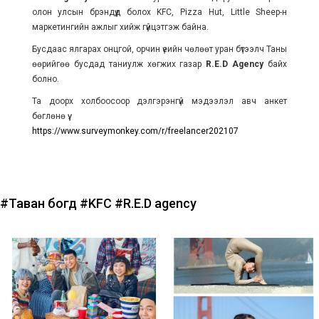
олон улсын брэндүүд болох KFC, Pizza Hut, Little Sheep-н
маркетингийн ажлыг хийж гүйцэтгэж байна.
Бусдаас ялгарах онцгой, орчин үеийн чөлөөт уран бүтээлч Таны
өөрийгөө бусдад таниулж хөгжих газар
R.E.D Agency
байх
болно.
Та доорх холбоосоор дэлгэрэнгүй мэдээлэл авч анкет
бөглөнө үү.
https://www.surveymonkey.com/r/freelancer202107
#Таван богд
#KFC
#R.E.D agency